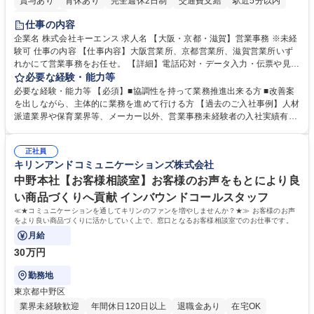
賞与あり
育休あり
完全週休2日制
交通費支給
駅近5分以内
土日祝休み
仕事の内容
企業名 株式会社キーエンス 求人名 【大阪・京都・滋賀】営業事務 ※未経
験可 仕事の内容 【仕事内容】大阪営業所、京都営業所、滋賀営業所いず
れかにて営業事務をお任せ。 【詳細】電話応対・データ入力・伝票や見積
の作成・カタログ送付・来客対応・営業所内で発生する事務業務や業務改
必要な経験・能力等
善をお任せ。 【教育制度】ご入社後、育成担当とペアになりながらOJTに
必要な経験・能力等 【必須】■協調性を持って業務推進出来る方 ■改善案
て業務を覚えていただくことが可能です。業務システムがきちんと構築さ
を出しながら、主体的に業務を進めて行ける方 【過去のご入社事例】人材
れているため、スムーズに仕事に慣れることができる環境です。また、
派遣業界や保育業界等、メーカー以外、営業事務未経験者の入社実績有
「チームで成果を出す文化」があり、良いやり方を積極的に共有しながら
【当社の事務職について】単なる事務ではなく主体性を発揮したサポート
常に改善を目指す風土のため、安心して業務に取り組んでいただけます。
により、キーエンスの付加価値向上に貢献します。ベースの定型業務に加
募集職種 【大阪・京都・滋賀】営業事務 ※未経験可
正社員
えて、お客様や社員の状況に合わせ、能動的なサポート、改善の動きも期
キリンアンドコミュニケーションズ株式会社
待され。組織を支えるスペシャリストとして、チームに貢献し、結果的に
社員から頼られる存在になることができます。平均19:30の退勤以降の業
中野本社【お客様相談室】お客様のお声をもとにより良
務の持ち帰りも禁止されており、メリハリのある働き方となります。 学
い商品づくりへ貢献 インバウンドコールスタッフ
歴・資格 学歴：大学院 大学 高専 短大 語学力： 資格：
≪★コミュニケーションを通してキリンのファンを増やしませんか？★≫ お客様のお声
をより良い商品づくりに活かしていく上で、窓口となるお客様相談室でのお仕事です。
月給
30万円
勤務地
東京都中野区
業界未経験歓迎
年間休日120日以上
退職金あり
在宅OK