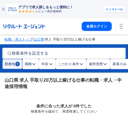
アプリで求人探しをもっと便利に！
インストール
レビュー高評価
無料
会員ログイン
/
/
転職・求人トップ
山口県
求人 手取り20万以上稼げる仕事
検索条件を設定する
勤務地
職種
年収
こだわり条件
雇用形態
新着のみ
1
山口県 求人 手取り20万以上稼げる仕事の転職・求人・中
途採用情報
条件に合った求人が 0件でした
検索条件を緩めて、再度検索してください