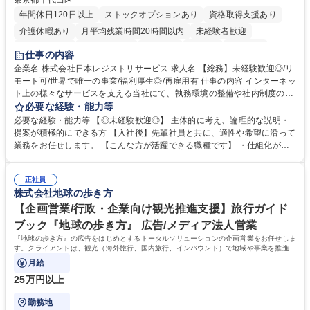
東京都千代田区
年間休日120日以上
ストックオプションあり
資格取得支援あり
介護休暇あり
月平均残業時間20時間以内
未経験者歓迎
住宅手当あり
時短勤務あり
研修あり
在宅OK
賞与あり
仕事の内容
完全週休2日制
交通費支給
駅近5分以内
土日祝休み
服装自由
企業名 株式会社日本レジストリサービス 求人名 【総務】未経験歓迎◎/リ
モート可/世界で唯一の事業/福利厚生◎/再雇用有 仕事の内容 インターネッ
ト上の様々なサービスを支える当社にて、執務環境の整備や社内制度の検
討、イベント運営などの幅広い業務を担当し、間接的に会社の生産性向上
必要な経験・能力等
や成長に貢献している部署です。 会社の全メンバーが安心して長く成果を
必要な経験・能力等 【◎未経験歓迎◎】 主体的に考え、論理的な説明・
発揮できる環境を整えるために、毎日のメンテナンスや維持管理に加え、
提案が積極的にできる方 【入社後】先輩社員と共に、適性や希望に沿って
新たな施策検討を積極的に行っていただき、会社全体を巻き込み課題解決
業務をお任せします。 【こんな方が活躍できる職種です】 ・仕組化が好
を推進。 ・オフィス運営：執務環境の整備・物品管理・社内規定整備/改
き/得意・協働の姿勢を持っている・優先順位付け、マルチタスクが得意・
善・イベント企画/運営・非常時の対応 など、本人の希望や適性によって
様々な立場で物事を考えられる・定型業務だけでなく突発的な出来事にも
幅広い業務の体得が可能で、多様なキャリアパスを描くことも可能です。
正社員
対処できる・新しいことに興味関心がある 【魅力】■自己啓発支援：資格
株式会社地球の歩き方
募集職種 【総務】未経験歓迎◎/リモート可/世界で唯一の事業/福利厚生◎/
取得や通信教育など費用の80%（年間25万円まで）を補助 ■住宅手当：家
再雇用有
賃の50%（月額7万円まで）を補助 学歴・資格 学歴：大学院 大学 語学
【企画営業/行政・企業向け観光推進支援】旅行ガイド
力： 資格：
ブック『地球の歩き方』 広告/メディア法人営業
『地球の歩き方』の広告をはじめとするトータルソリューションの企画営業をお任せしま
す。クライアントは、観光（海外旅行、国内旅行、インバウンド）で地域や事業を推進し
たい国内外の行政や企業です。
月給
25万円以上
勤務地