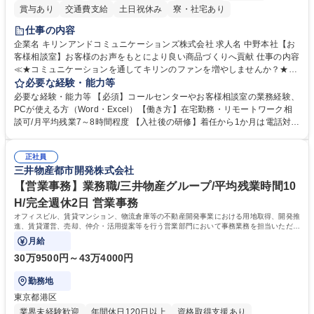
賞与あり
交通費支給
土日祝休み
寮・社宅あり
仕事の内容
企業名 キリンアンドコミュニケーションズ株式会社 求人名 中野本社【お
客様相談室】お客様のお声をもとにより良い商品づくりへ貢献 仕事の内容
≪★コミュニケーションを通してキリンのファンを増やしませんか？★≫
お客様のお声をより良い商品づくりに活かしていく上で、窓口となるお客
必要な経験・能力等
様相談室でのお仕事です。 日々お客様からいただくキリングループへのご
必要な経験・能力等 【必須】コールセンターやお客様相談室の業務経験、
意見を、企業活動に活かしています。お客様からの声に迅速かつ誠意をも
PCが使える方（Word・Excel）【働き方】在宅勤務・リモートワーク相
って対応、情報提供するとともにグループ内活動に反映しています。 【具
談可/月平均残業7～8時間程度 【入社後の研修】着任から1か月は電話対応
体的には】電話応対、メール、お手紙対応、ご指摘品調査報告書作成、有
のOJTを中心に実施し、電話対応に慣れた段階でメール・手紙のOJTを実
人チャットボット対応など。 【1日の対応件数】■電話：月間一人当たり
施する予定です。独り立ち以降もしっかりフォローする体制を整えていま
平均100件前後■メール・手紙：同上40件前後 募集職種 中野本社【お客様
正社員
すのでご安心ください。 【当社について】キリングループの広報機能を担
三井物産都市開発株式会社
相談室】お客様のお声をもとにより良い商品づくりへ貢献
う会社として、お客様との出会いを大切にし、磨き上げたホスピタリティ
を込めてコミュニケーションをとりながら広報関連業務を行っておりま
【営業事務】業務職/三井物産グループ/平均残業時間10
す。 学歴・資格 学歴：大学院 大学 高専 短大 専修学校 高校 語学力： 資
H/完全週休2日 営業事務
格：
オフィスビル、賃貸マンション、物流倉庫等の不動産開発事業における用地取得、開発推
進、賃貸運営、売却、仲介・活用提案等を行う営業部門において事務業務を担当いただき
ます。
月給
30万9500円～43万4000円
勤務地
東京都港区
業界未経験歓迎
年間休日120日以上
資格取得支援あり