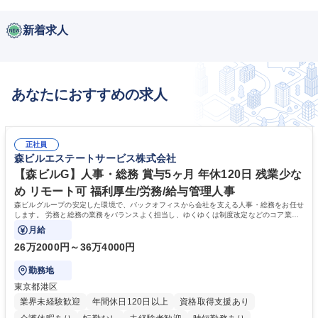
新着求人
あなたにおすすめの求人
正社員
森ビルエステートサービス株式会社
【森ビルG】人事・総務 賞与5ヶ月 年休120日 残業少な
め リモート可 福利厚生/労務/給与管理人事
森ビルグループの安定した環境で、バックオフィスから会社を支える人事・総務をお任せ
します。 労務と総務の業務をバランスよく担当し、ゆくゆくは制度改定などのコア業務
にも挑戦できる、やりがいある環境です。
月給
26万2000円～36万4000円
勤務地
東京都港区
業界未経験歓迎
年間休日120日以上
資格取得支援あり