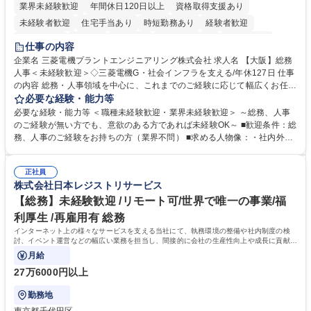
業界未経験歓迎
年間休日120日以上
資格取得支援あり
未経験者歓迎
住宅手当あり
時短勤務あり
経験者歓迎
退職金あり
在宅OK
賞与あり
完全週休2日制
交通費支給
仕事の内容
駅近5分以内
土日祝休み
服装自由
寮・社宅あり
食事補助あり
企業名 三菱電機プラントエンジニアリング株式会社 求人名 【大阪】総務
人事＜未経験歓迎＞◇三菱電機G・社会インフラを支える/年休127日 仕事
の内容 総務・人事領域を中心に、これまでのご経験に応じて幅広くお任せ
します。 ＜具体的には＞ ・総務/人事労務（給与・社保・勤怠管理など）
必要な経験・能力等
・採用・教育研修 ・福利厚生運用 など ※基本的には事務所勤務ですが、
必要な経験・能力等 ＜職種未経験歓迎・業界未経験歓迎＞ ～総務、人事
採用や教育等の業務内容により、関西圏以外への日帰り・宿泊を伴う国内
のご経験が無い方でも、意欲のある方であれば未経験OK～ ■歓迎条件：総
出張もございます。 ※担当業務を持ちつつ、お互いに助け合いながら、総
務、人事のご経験をお持ちの方（業界不問） ■求める人物像：・社内外の
務部という組織として協力しながら進める体制です。 募集職種 【大阪】
関係各部門との調整を率先して行い、業務を円滑に遂行できる協調性やコ
総務人事＜未経験歓迎＞◇三菱電機G・社会インフラを支える/年休127日
ミュニケーション能力を持っている方 ・人事総務領域に興味がありゼネラ
正社員
リスト志向をお持ちの方 学歴・資格 学歴：大学院 大学 語学力： 資格：
株式会社日本レジストリサービス
【総務】未経験歓迎 /リモート可/世界で唯一の事業/福
利厚生 /再雇用有 総務
インターネット上の様々なサービスを支える当社にて、執務環境の整備や社内制度の検
討、イベント運営などの幅広い業務を担当し、間接的に会社の生産性向上や成長に貢献し
ている部署です。
月給
27万6000円以上
勤務地