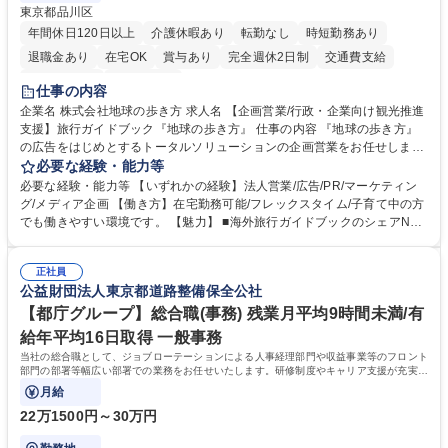
東京都品川区
年間休日120日以上
介護休暇あり
転勤なし
時短勤務あり
退職金あり
在宅OK
賞与あり
完全週休2日制
交通費支給
駅近5分以内
土日祝休み
仕事の内容
企業名 株式会社地球の歩き方 求人名 【企画営業/行政・企業向け観光推進
支援】旅行ガイドブック『地球の歩き方』 仕事の内容 『地球の歩き方』
の広告をはじめとするトータルソリューションの企画営業をお任せしま
す。クライアントは、観光（海外旅行、国内旅行、インバウンド）で地域
必要な経験・能力等
や事業を推進したい国内外の行政や企業です。 【業務詳細】■『地球の歩
必要な経験・能力等 【いずれかの経験】法人営業/広告/PR/マーケティン
き方』は海外旅行ガイドブックのNo.1ブランドであり、国内旅行において
グ/メディア企画 【働き方】在宅勤務可能/フレックスタイム/子育て中の方
も牽引しております。観光推進支援においても、業界を牽引する意欲的な
でも働きやすい環境です。 【魅力】 ■海外旅行ガイドブックのシェアNo.1
取り組みが期待されています■インバウンドは、日本の地域の未来を担う
メディアとして、個人旅行文化の拡大と定着を担ってきたブランドに携わ
国策事業です。「GOOD LUCK TRIP」は、海外旅行ガイドブックと同様
ることが可能です。 ■国内旅行ガイドブックは立ち上げ間もない新規事業
に、インバウンドのトップブランドに成長しております■旅が業務であ
正社員
であり、「地球の歩き方」としてどう取り組むか、共に形を作るコアメン
公益財団法人東京都道路整備保全公社
り、日常です。旅好きにはこれ以上ない環境です 募集職種 【企画営業/行
バーとして活躍いただきます。 学歴・資格 学歴：大学院 大学 語学力： 資
政・企業向け観光推進支援】旅行ガイドブック『地球の歩き方』
格：
【都庁グループ】総合職(事務) 残業月平均9時間未満/有
給年平均16日取得 一般事務
当社の総合職として、ジョブローテーションによる人事経理部門や収益事業等のフロント
部門の部署等幅広い部署での業務をお任せいたします。研修制度やキャリア支援が充実し
ております！ ※下記業務詳細
月給
22万1500円～30万円