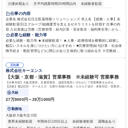
介護休暇あり
月平均残業時間20時間以内
未経験者歓迎
住宅手当あり
時短勤務あり
退職金あり
在宅OK
賞与あり
仕事の内容
育休あり
完全週休2日制
交通費支給
土日祝休み
寮・社宅あり
企業名 株式会社日立医薬情報ソリューションズ 求人名 【総務・人事】未
経験歓迎/日立グループ/組織運営を支えるゼネラリストを目指す 仕事の内
容 入社直後は労務（労務管理・給与計算・安全衛生・福利厚生等）からお
任せいたします。将来は総務・採用・教育業務へ守備範囲を広げ、組織運
必要な経験・能力等
営を支えるゼネラリストをめざせます。 ・初期業務：労働時間管理、給与
必要な経験・能力等 ★未経験歓迎！ ★人事・総務領域を横断的に経験し
計算、社会保険対応、福利厚生管理、安全衛生、健康経営推進等をお任せ
幅広いスキルを身につけたい方におすすめ！ ■労務管理(給与計算・社会保
します。ご経験に応じて、休職者管理など、幅広く経験を積んでいただき
険手続き・勤怠管理など)に関心があり主体的に取り組める方 ※労務経験
ます。 ・将来的な広がり：総務・採用・教育・税務対応・経営企画等。
者は早期にご活躍いただけます。 ■チームで仕事を推進できる方■将来は
★メンバーがマンツーマンで丁寧に教えるため、ご経験が浅くても安心！
マネジメント職として活躍したい 【尚可】■人事、労務、採用、教育業務
幅広く経験を積みたい意欲がある方に最適な環境です。 募集職種 【総
正社員
のご経験 ■労務管理（給与計算・社会保険手続き・勤怠管理など）の経験
株式会社キーエンス
務・人事】未経験歓迎/日立グループ/組織運営を支えるゼネラリストを目
■衛生管理者の資格をお持ちの方 学歴・資格 学歴：大学院 大学 高専 短大
指す
専修学校 高校 語学力： 資格：
【大阪・京都・滋賀】営業事務 ※未経験可 営業事務
【仕事内容】大阪営業所、京都営業所、滋賀営業所いずれかにて営業事務をお任せ。
【詳細】電話応対・データ入力・伝票や見積の作成・カタログ送付・来客対応・営業所内
で発生する事務業務や業務改善をお任せ。
月給
27万9000円～28万1000円
勤務地
大阪府大阪市淀川区
業界未経験歓迎
年間休日120日以上
未経験者歓迎
退職金あり