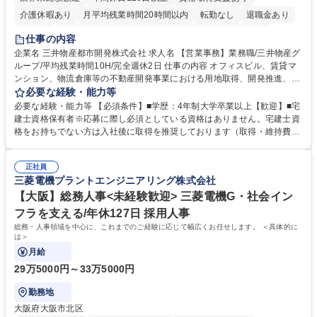
介護休暇あり
月平均残業時間20時間以内
転勤なし
退職金あり
在宅OK
賞与あり
育休あり
完全週休2日制
交通費支給
仕事の内容
駅近5分以内
土日祝休み
寮・社宅あり
企業名 三井物産都市開発株式会社 求人名 【営業事務】業務職/三井物産グ
ループ/平均残業時間10H/完全週休2日 仕事の内容 オフィスビル、賃貸マ
ンション、物流倉庫等の不動産開発事業における用地取得、開発推進、賃
貸運営、売却、仲介・活用提案等を行う営業部門において事務業務を担当
必要な経験・能力等
いただきます。 【詳細】・契約書管理、契約書製本、捺印対応、ファイリ
必要な経験・能力等 【必須条件】■学歴：4年制大学卒業以上【歓迎】■宅
ング、登記簿取得、調書取得・支払業務（各種費用支払、支払管理、請
建士資格保有者※応募に際し必須としている資格はありません。宅建士資
求・支払データ登録、取引先マスター申請対応）・予算作成及び予実管
格をお持ちでない方は入社後に取得を推奨しております（取得・維持費用
理・各種稟議書、報告書作成業務・各種台帳管理、交際費・会議費支払報
の一部補助あり） 【求める人物像】 ・向学心豊かで、主体的に行動でき
告書作成及び月次管理・部内総務庶務全般 など※※配属先によっては上記
る方。 ・社内外の多様な関係者と協調して業務を進められるコミュニケー
の他に担当頂く業務が発生する場合があります。 募集職種 【営業事務】
正社員
ション力がある方。 ・チャレンジを厭わず、粘り強く業務に取り組める
三菱電機プラントエンジニアリング株式会社
業務職/三井物産グループ/平均残業時間10H/完全週休2日
方。多様な関係者と謙虚に信頼関係を構築でき、期限を意識したスケジュ
ール管理が出来る方。※将来的に他部署（営業部門、コーポレート部門）
【大阪】総務人事<未経験歓迎> 三菱電機G・社会イン
へのジョブローテーションの可能性があります。 学歴・資格 学歴：大学
フラを支える/年休127日 採用人事
院 大学 語学力： 資格：宅地建物取引士
総務・人事領域を中心に、これまでのご経験に応じて幅広くお任せします。 ＜具体的に
は＞
月給
29万5000円～33万5000円
勤務地
大阪府大阪市北区