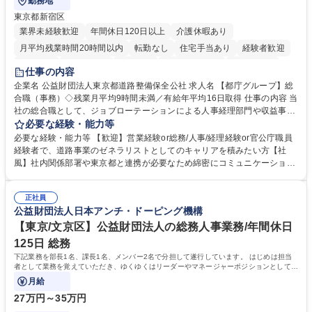
勤務地
東京都新宿区
業界未経験歓迎
年間休日120日以上
介護休暇あり
月平均残業時間20時間以内
転勤なし
住宅手当あり
経験者歓迎
研修あり
退職金あり
賞与あり
完全週休2日制
交通費支給
仕事の内容
駅近5分以内
資格取得手当あり
食事補助あり
企業名 公益財団法人東京都道路整備保全公社 求人名 【都庁グループ】総
合職（事務）◇残業月平均9時間未満／有給年平均16日取得 仕事の内容 当
社の総合職として、ジョブローテーションによる人事経理部門や収益事業
等のフロント部門の部署等幅広い部署での業務をお任せいたします。研修
必要な経験・能力等
制度やキャリア支援が充実しております！ ※下記業務詳細 【業務詳細】■
必要な経験・能力等 【歓迎】営業経験or総務/人事/経理経験or官公庁職員
管理部門：広報、人事、経理など当公社の運営に係る管理業務 ■収益部
経験者で、道路事業のゼネラリストとしてのキャリアを積みたい方【社
門：駐車場の新規開拓、管理運営、新宿駅西口広場の「イベントコーナ
風】社内関係部署や東京都と連携が必要なため綿密にコミュニケーション
ー」などの管理運営 ■道路部門：整備の急がれる骨格幹線道路や木造住宅
を図っています。 【業務の魅力】■幅広く携われる：総合職（事務）で
密集地域の特定整備路線の用地取得、道路に関する普及啓発事業、都内の
は、駐車場の管理運営や道路用地の取得、公益財団法人の中枢を担う管理
道路施設や道路工事現場の見学ツアー事業 ※入社後は上記いずれかの部門
正社員
部門など多岐に渡る業務を経験できます。 ■様々なプロジェクト：駐車場
公益財団法人日本アンチ・ドーピング機構
へ配属。※業務内容変更の範囲：会社の定める業務 募集職種 【都庁グル
事業の他、新宿駅西口広場内に設置された照明を兼ねた広告「ブライトサ
ープ】総合職（事務）◇残業月平均9時間未満／有給年平均16日取得
イン」の管理運営を行うなど、事業収益を生み出す活動を積極的に行って
【東京/文京区】公益財団法人の総務人事業務/年間休日
います。 学歴・資格 学歴：大学院 大学 高専 短大 専修学校 高校 語学力：
125日 総務
資格：
下記業務を部長1名、課長1名、メンバー2名で分担して遂行しています。 はじめは担当
者として業務を覚えていただき、ゆくゆくはリーダーやマネージャーポジションとして活
躍いただくことを期待しています。
月給
27万円～35万円