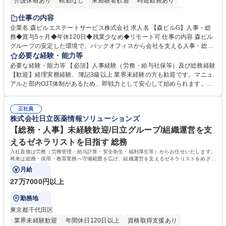
介護休暇あり
転勤なし
未経験者歓迎
時短勤務あり
経験者歓迎
退職金あり
在宅OK
賞与あり
育休あり
仕事の内容
完全週休2日制
交通費支給
長期歓迎
駅近5分以内
土日祝休み
企業名 森ビルエステートサービス株式会社 求人名 【森ビルG】人事・総
務◆賞与5ヶ月◆年休120日◆残業少なめ◆リモート可 仕事の内容 森ビル
グループの安定した環境で、バックオフィスから会社を支える人事・総務
をお任せします。 労務と総務の業務をバランスよく担当し、ゆくゆくは制
必要な経験・能力等
度改定などのコア業務にも挑戦できる、やりがいある環境です。 ■勤怠管
必要な経験・能力等 【必須】人事経験（労務・給与社保等）及び総務経験
理、給与計算、社会保険手続き、年末調整等の労務管理全般 ■入退社手続
【歓迎】経理実務経験、簿記3級以上 業界未経験の方も歓迎です。マニュ
き、社内規定の改定や人事制度改定などのコア業務 ■社内イベントの企画
アルと部内OJT体制があるため、即戦力として安心して始められます。
運営やその他総務業務全般 ※労務と総務を1：1の割合でお任せ。 入社後
【魅力・やりがい】森ビルGの安定基盤で労務から総務まで幅広く携われ
は部内のOJTを中心に、あなたの経験に合わせて不足している部分はいつ
ます。定型業務に留まらず、社内規定や人事制度の改定など会社のコア業
でも質問・相談できる環境が整っているため、安心して成長できます。 募
正社員
務に挑戦できるため、自身の成長と組織への貢献度をダイレクトに実感で
株式会社日立医薬情報ソリューションズ
集職種 【森ビルG】人事・総務◆賞与5ヶ月◆年休120日◆残業少なめ◆
きます。 残業少なめ、週1日リモート可など、ワークライフバランスを保
リモート可
ち長期活躍できる環境です。 「これまでの幅広い経験を活かし、長期的な
【総務・人事】未経験歓迎/日立グループ/組織運営を支
キャリアを築きたい」という前向きな意欲と挑戦を全力で応援します。 学
えるゼネラリストを目指す 総務
歴・資格 学歴：大学院 大学 高専 短大 専修学校 高校 語学力： 資格：日商
入社直後は労務（労務管理・給与計算・安全衛生・福利厚生等）からお任せいたします。
簿記検定1級 日商簿記検定2級 日商簿記検定3級
将来は総務・採用・教育業務へ守備範囲を広げ、組織運営を支えるゼネラリストをめざせ
ます。
月給
27万7000円以上
勤務地
東京都千代田区
業界未経験歓迎
年間休日120日以上
資格取得支援あり