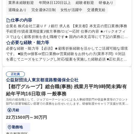
業界未経験歓迎
年間休日120日以上
経験者歓迎
研修あり
退職金あり
完全週休2日制
女性が活躍中
交通費支給
土日祝休み
仕事の内容
企業名 株式会社三菱ＵＦＪ銀行 求人名 【東京都】本支店の窓口業務(事務
手続受付/資産運用提案)/後方事務/ロビー応対 仕事の内容 ★バックオフィ
スではなく顧客折衝を含む職種です★ 国内の本支店等にて下記の業務に従
事していただきます。 ■窓口/後方/ロビーにて事務手続等の受付・オペレ
必要な経験・能力等
ーション、お客様対応 ■窓口にて、ご来店された個人のお客様に対して金
必要な経験・能力等 【必須】★顧客折衝経験を活かしてご活躍可能な環境
融商品のご提案 ■効率的な事務運用の検討・構築等 ≪業務紹介：ご応募前
です。 ■販売or接客or窓口業務or営業経験をお持ちの方(業界不問) ※対話
に必ずご覧ください≫ ※記事 https://www.mysite.bk.mufg.jp/career/circle/
を通じてニーズをヒアリングし対応/提案を実施した経験必須 ■正社員とし
article17/ ※動画 https://youtu.be/H-S7HaJqqbg 募集職種 【東京都】本支
ての就業経験1年以上 【歓迎】■金融業界での就業経験■銀行での預金為替
店の窓口業務(事務手続受付/資産運用提案)/後方事務/ロビー応対
事務経験 ■金融商品の提案・販売経験 ≪魅力≫研修やOJT環境が整ってい
正社員
るので安心して入行いただけます。 幅広いキャリアの選択肢があり、公募
公益財団法人東京都道路整備保全公社
や社内副業等を活用し、 一人ひとりが挑戦できるカルチャーが浸透してい
ます。 学歴・資格 学歴：大学院 大学 高専 短大 専修学校 高校 語学力：
【都庁グループ】総合職(事務) 残業月平均9時間未満/有
資格：
給年平均16日取得 一般事務
当社の総合職として、ジョブローテーションによる人事経理部門や収益事業等のフロント
部門の部署等幅広い部署での業務をお任せいたします。研修制度やキャリア支援が充実し
ております！ ※下記業務詳細
月給
22万1500円～30万円
勤務地