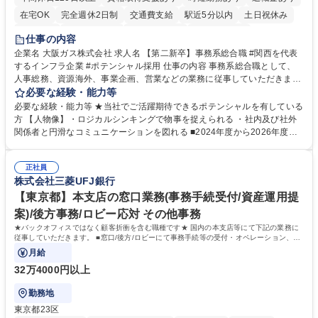
在宅OK
完全週休2日制
交通費支給
駅近5分以内
土日祝休み
服装自由
第二新卒歓迎
寮・社宅あり
食事補助あり
仕事の内容
企業名 大阪ガス株式会社 求人名 【第二新卒】事務系総合職 #関西を代表
するインフラ企業 #ポテンシャル採用 仕事の内容 事務系総合職として、
人事総務、資源海外、事業企画、営業などの業務に従事していただきま
す。 【業務内容の一例】■所属事業部の勤労業務 ■海外に関係する各種業
必要な経験・能力等
務 ■営業部門の企画スタッフ、ルート営業 【キャリアパス】入社後の配属
必要な経験・能力等 ★当社でご活躍期待できるポテンシャルを有している
ポジションで一定期間ご活躍頂いた後、本人の適性及び将来のキャリアを
方 【人物像】・ロジカルシンキングで物事を捉えられる ・社内及び社外
鑑みてジョブローテーションを行います。 【育成】OJTでの現場育成や研
関係者と円滑なコミュニケーションを図れる ■2024年度から2026年度ま
修カリキュラムを通じて、Daigasグループの業務で必要となる知識につい
での3ヵ年を対象とする「Daigasグループ中期経営計画2026」を策定しま
て学んでいただきます。 募集職種 【第二新卒】事務系総合職 #関西を代
した。https://www.osakagas.co.jp/company/press/pr2024/1777576_564
表するインフラ企業 #ポテンシャル採用
正社員
72.html ■エネルギーセキュリティの不安定化や気候変動による自然災害の
株式会社三菱UFJ銀行
甚大化など、これまで以上に社会課題解決の重要性が高まっています。
「未来の日常」の創造に向けて持続可能な社会の実現に貢献してまいりま
【東京都】本支店の窓口業務(事務手続受付/資産運用提
す。 学歴・資格 学歴：大学院 大学 語学力： 資格：
案)/後方事務/ロビー応対 その他事務
★バックオフィスではなく顧客折衝を含む職種です★ 国内の本支店等にて下記の業務に
従事していただきます。 ■窓口/後方/ロビーにて事務手続等の受付・オペレーション、お
客様対応
月給
32万4000円以上
勤務地
東京都23区