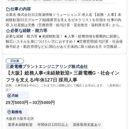
住宅手当あり
時短勤務あり
退職金あり
在宅OK
賞与あり
仕事の内容
育休あり
完全週休2日制
交通費支給
土日祝休み
寮・社宅あり
企業名 株式会社日立医薬情報ソリューションズ 求人名 【総務・人事】未
経験歓迎/日立グループ/組織運営を支えるゼネラリストを目指す 仕事の内
容 入社直後は労務（労務管理・給与計算・安全衛生・福利厚生等）からお
任せいたします。将来は総務・採用・教育業務へ守備範囲を広げ、組織運
必要な経験・能力等
営を支えるゼネラリストをめざせます。 ・初期業務：労働時間管理、給与
必要な経験・能力等 ★未経験歓迎！ ★人事・総務領域を横断的に経験し
計算、社会保険対応、福利厚生管理、安全衛生、健康経営推進等をお任せ
幅広いスキルを身につけたい方におすすめ！ ■労務管理(給与計算・社会保
します。ご経験に応じて、休職者管理など、幅広く経験を積んでいただき
険手続き・勤怠管理など)に関心があり主体的に取り組める方 ※労務経験
ます。 ・将来的な広がり：総務・採用・教育・税務対応・経営企画等。
者は早期にご活躍いただけます。 ■チームで仕事を推進できる方■将来は
★メンバーがマンツーマンで丁寧に教えるため、ご経験が浅くても安心！
マネジメント職として活躍したい 【尚可】■人事、労務、採用、教育業務
幅広く経験を積みたい意欲がある方に最適な環境です。 募集職種 【総
正社員
のご経験 ■労務管理（給与計算・社会保険手続き・勤怠管理など）の経験
三菱電機プラントエンジニアリング株式会社
務・人事】未経験歓迎/日立グループ/組織運営を支えるゼネラリストを目
■衛生管理者の資格をお持ちの方 学歴・資格 学歴：大学院 大学 高専 短大
指す
専修学校 高校 語学力： 資格：
【大阪】総務人事<未経験歓迎> 三菱電機G・社会イン
フラを支える/年休127日 採用人事
総務・人事領域を中心に、これまでのご経験に応じて幅広くお任せします。 ＜具体的に
は＞
月給
29万5000円～33万5000円
勤務地
大阪府大阪市北区
業界未経験歓迎
年間休日120日以上
資格取得支援あり