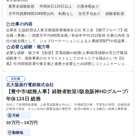
東京都新宿区
業界未経験歓迎
年間休日120日以上
介護休暇あり
月平均残業時間20時間以内
転勤なし
住宅手当あり
経験者歓迎
研修あり
退職金あり
賞与あり
完全週休2日制
交通費支給
仕事の内容
駅近5分以内
資格取得手当あり
食事補助あり
企業名 公益財団法人東京都道路整備保全公社 求人名 【都庁グループ】総
合職（事務）◇残業月平均9時間未満／有給年平均16日取得 仕事の内容 当
社の総合職として、ジョブローテーションによる人事経理部門や収益事業
等のフロント部門の部署等幅広い部署での業務をお任せいたします。研修
必要な経験・能力等
制度やキャリア支援が充実しております！ ※下記業務詳細 【業務詳細】■
必要な経験・能力等 【歓迎】営業経験or総務/人事/経理経験or官公庁職員
管理部門：広報、人事、経理など当公社の運営に係る管理業務 ■収益部
経験者で、道路事業のゼネラリストとしてのキャリアを積みたい方【社
門：駐車場の新規開拓、管理運営、新宿駅西口広場の「イベントコーナ
風】社内関係部署や東京都と連携が必要なため綿密にコミュニケーション
ー」などの管理運営 ■道路部門：整備の急がれる骨格幹線道路や木造住宅
を図っています。 【業務の魅力】■幅広く携われる：総合職（事務）で
密集地域の特定整備路線の用地取得、道路に関する普及啓発事業、都内の
は、駐車場の管理運営や道路用地の取得、公益財団法人の中枢を担う管理
道路施設や道路工事現場の見学ツアー事業 ※入社後は上記いずれかの部門
正社員
部門など多岐に渡る業務を経験できます。 ■様々なプロジェクト：駐車場
北大阪急行電鉄株式会社
へ配属。※業務内容変更の範囲：会社の定める業務 募集職種 【都庁グル
事業の他、新宿駅西口広場内に設置された照明を兼ねた広告「ブライトサ
ープ】総合職（事務）◇残業月平均9時間未満／有給年平均16日取得
イン」の管理運営を行うなど、事業収益を生み出す活動を積極的に行って
【豊中市/総務人事】経験者歓迎!/阪急阪神HDグループ/
います。 学歴・資格 学歴：大学院 大学 高専 短大 専修学校 高校 語学力：
年休124日 総務
資格：
当社にて採用関係業務、人材育成業務を中心に、中期経営計画・予算等の管理、設備投資
計画等の策定、さらに社内の重要会議の運営等、経営の根幹となる幅広い総務人事業務全
般を担当していただきます。
月給
30万円～38万円
勤務地