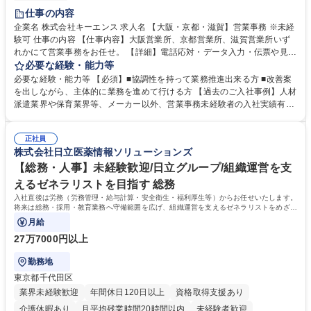
土日祝休み
仕事の内容
企業名 株式会社キーエンス 求人名 【大阪・京都・滋賀】営業事務 ※未経
験可 仕事の内容 【仕事内容】大阪営業所、京都営業所、滋賀営業所いず
れかにて営業事務をお任せ。 【詳細】電話応対・データ入力・伝票や見積
の作成・カタログ送付・来客対応・営業所内で発生する事務業務や業務改
必要な経験・能力等
善をお任せ。 【教育制度】ご入社後、育成担当とペアになりながらOJTに
必要な経験・能力等 【必須】■協調性を持って業務推進出来る方 ■改善案
て業務を覚えていただくことが可能です。業務システムがきちんと構築さ
を出しながら、主体的に業務を進めて行ける方 【過去のご入社事例】人材
れているため、スムーズに仕事に慣れることができる環境です。また、
派遣業界や保育業界等、メーカー以外、営業事務未経験者の入社実績有
「チームで成果を出す文化」があり、良いやり方を積極的に共有しながら
【当社の事務職について】単なる事務ではなく主体性を発揮したサポート
常に改善を目指す風土のため、安心して業務に取り組んでいただけます。
により、キーエンスの付加価値向上に貢献します。ベースの定型業務に加
募集職種 【大阪・京都・滋賀】営業事務 ※未経験可
正社員
えて、お客様や社員の状況に合わせ、能動的なサポート、改善の動きも期
株式会社日立医薬情報ソリューションズ
待され。組織を支えるスペシャリストとして、チームに貢献し、結果的に
社員から頼られる存在になることができます。平均19:30の退勤以降の業
【総務・人事】未経験歓迎/日立グループ/組織運営を支
務の持ち帰りも禁止されており、メリハリのある働き方となります。 学
えるゼネラリストを目指す 総務
歴・資格 学歴：大学院 大学 高専 短大 語学力： 資格：
入社直後は労務（労務管理・給与計算・安全衛生・福利厚生等）からお任せいたします。
将来は総務・採用・教育業務へ守備範囲を広げ、組織運営を支えるゼネラリストをめざせ
ます。
月給
27万7000円以上
勤務地
東京都千代田区
業界未経験歓迎
年間休日120日以上
資格取得支援あり
介護休暇あり
月平均残業時間20時間以内
未経験者歓迎