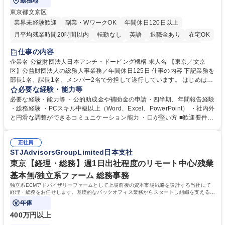
勤務地
東京都文京区
業界未経験歓迎
副業・WワークOK
年間休日120日以上
月平均残業時間20時間以内
転勤なし
英語
退職金あり
在宅OK
賞与あり
育休あり
完全週休2日制
交通費支給
土日祝休み
仕事の内容
食事補助あり
企業名 公益財団法人日本アンチ・ドーピング機構 求人名 【東京／文京
区】公益財団法人の総務人事業務／年間休日125日 仕事の内容 下記業務を
部長1名、課長1名、メンバー2名で分担して遂行しています。 はじめは担
当者として業務を覚えていただき、ゆくゆくはリーダーやマネージャーポ
必要な経験・能力等
ジションとして活躍いただくことを期待しています。 【総務・人事グルー
必要な経験・能力等 ・公的助成金や補助金の申請・四半期、年間報告経験
プの業務内容】 ・人事制度関連 ・採用活動 ・教育研修の企画、実行 ・勤
・総務経験 ・PCスキル中級以上（Word、Excel、PowerPoint） ・社内外
怠管理 ・官公庁への各種提出 ・法定の会議運営（評議員会、理事会） ・
と円滑な調整ができるコミュニケーション能力 ・口が堅い方 ■歓迎要件
コンプライアンス ・内部規程やルールの管理、整備、文書管理 ・契約関
・採用業務経験 ・英語に抵抗がない方 ・営業経験 学歴・資格 学歴：大学
連 ・衛生管理 ・防災関連・公的助成金の管理・オフィス、ファシリティ
院 大学 高専 短大 専修学校 高校 語学力： 資格：
管理 ・福利厚生関連 ・職員からの問合せ、相談対応 ・その他日常の総務
正社員
STJAdvisorsGroupLimited日本支社
業務全般 募集職種 【東京／文京区】公益財団法人の総務人事業務／年間
休日125日
東京【経理・総務】週1日出社程度のリモート中心/残業
基本無/独立系ファーム 総務事務
独立系ECMアドバイザリーファームとして上場前後の資本市場戦略を設計する当社にて
経理・総務をお任せします。基礎的なバックオフィス業務からスタートし組織を支える専
任担当として広く活躍できる環境です。
年俸
400万円以上