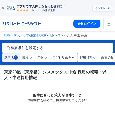
アプリで求人探しをもっと便利に！
インストール
レビュー高評価
無料
会員ログイン
/
/
/
転職・求人トップ
東京都
東京23区
シスメックス 中途 採用
検索条件を設定する
勤務地
職種
年収
こだわり条件
雇用形態
新着のみ
1
東京23区（東京都） シスメックス 中途 採用の転職・求
人・中途採用情報
条件に合った求人が 0件でした
検索条件を緩めて、再度検索してください