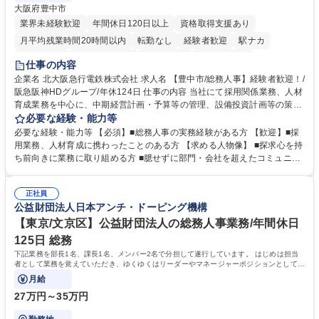
大阪府豊中市
業界未経験歓迎
年間休日120日以上
資格取得支援あり
月平均残業時間20時間以内
転勤なし
経験者歓迎
駅ナカ
退職金あり
完全週休2日制
交通費支給
駅近5分以内
仕事の内容
土日祝休み
服装自由
昼食補助あり
食事補助あり
企業名 北大阪急行電鉄株式会社 求人名 【豊中市/総務人事】経験者歓迎！/
阪急阪神HDグループ/年休124日 仕事の内容 当社にて採用関係業務、人材
育成業務を中心に、中期経営計画・予算等の管理、設備投資計画等の策
定、さらに社内の重要会議の運営等、経営の根幹となる幅広い総務人事業
必要な経験・能力等
務全般を担当していただきます。 【主な業務内容】 ■採用関係業務および
必要な経験・能力等 【必須】■総務人事の実務経験がある方 【歓迎】■採
人材育成(社員研修)業務の推進 ■中期経営計画および予算等の管理 ■設備
用業務、人材育成に携わったことのある方 【求める人物像】 ■探求心を持
投資計画等の策定 ■社内の重要会議の運営 ■その他総務人事業務全般 【入
ち前向きに業務に取り組める方 ■臆せずに部門・会社を超えたコミュニケ
社後】入社後は採用や育成をメインに担当し将来的には経営根幹に関わる
ーションの取れる方 ■自分で考えて行動のできる方 ■第二の創業期を迎え
総務人事業務全般へ幅広く従事していただきます。 募集職種 【豊中市/総
る当社で組織の次代を担うネクスト人材として長期的に成長したい方 ■周
務人事】経験者歓迎！/阪急阪神HDグループ/年休124日
正社員
囲のメンバーと協調しつつ主体性を持って能動的に業務を推進できる方 学
公益財団法人日本アンチ・ドーピング機構
歴・資格 学歴：大学院 大学 高専 短大 専修学校 高校 語学力： 資格：
【東京/文京区】公益財団法人の総務人事業務/年間休日
125日 総務
下記業務を部長1名、課長1名、メンバー2名で分担して遂行しています。 はじめは担当
者として業務を覚えていただき、ゆくゆくはリーダーやマネージャーポジションとして活
躍いただくことを期待しています。
月給
27万円～35万円