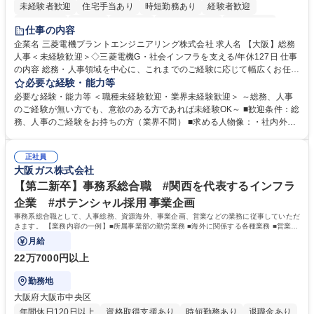
未経験者歓迎
住宅手当あり
時短勤務あり
経験者歓迎
退職金あり
在宅OK
賞与あり
完全週休2日制
交通費支給
仕事の内容
駅近5分以内
土日祝休み
服装自由
寮・社宅あり
食事補助あり
企業名 三菱電機プラントエンジニアリング株式会社 求人名 【大阪】総務
人事＜未経験歓迎＞◇三菱電機G・社会インフラを支える/年休127日 仕事
の内容 総務・人事領域を中心に、これまでのご経験に応じて幅広くお任せ
します。 ＜具体的には＞ ・総務/人事労務（給与・社保・勤怠管理など）
必要な経験・能力等
・採用・教育研修 ・福利厚生運用 など ※基本的には事務所勤務ですが、
必要な経験・能力等 ＜職種未経験歓迎・業界未経験歓迎＞ ～総務、人事
採用や教育等の業務内容により、関西圏以外への日帰り・宿泊を伴う国内
のご経験が無い方でも、意欲のある方であれば未経験OK～ ■歓迎条件：総
出張もございます。 ※担当業務を持ちつつ、お互いに助け合いながら、総
務、人事のご経験をお持ちの方（業界不問） ■求める人物像：・社内外の
務部という組織として協力しながら進める体制です。 募集職種 【大阪】
関係各部門との調整を率先して行い、業務を円滑に遂行できる協調性やコ
総務人事＜未経験歓迎＞◇三菱電機G・社会インフラを支える/年休127日
ミュニケーション能力を持っている方 ・人事総務領域に興味がありゼネラ
正社員
リスト志向をお持ちの方 学歴・資格 学歴：大学院 大学 語学力： 資格：
大阪ガス株式会社
【第二新卒】事務系総合職 #関西を代表するインフラ
企業 #ポテンシャル採用 事業企画
事務系総合職として、人事総務、資源海外、事業企画、営業などの業務に従事していただ
きます。 【業務内容の一例】■所属事業部の勤労業務 ■海外に関係する各種業務 ■営業部
門の企画スタッフ、ルート営業
月給
22万7000円以上
勤務地
大阪府大阪市中央区
年間休日120日以上
資格取得支援あり
時短勤務あり
退職金あり