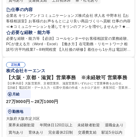
賞与あり
交通費支給
土日祝休み
寮・社宅あり
仕事の内容
企業名 キリンアンドコミュニケーションズ株式会社 求人名 中野本社【お
客様相談室】お客様のお声をもとにより良い商品づくりへ貢献 仕事の内容
≪★コミュニケーションを通してキリンのファンを増やしませんか？★≫
お客様のお声をより良い商品づくりに活かしていく上で、窓口となるお客
必要な経験・能力等
様相談室でのお仕事です。 日々お客様からいただくキリングループへのご
必要な経験・能力等 【必須】コールセンターやお客様相談室の業務経験、
意見を、企業活動に活かしています。お客様からの声に迅速かつ誠意をも
PCが使える方（Word・Excel）【働き方】在宅勤務・リモートワーク相
って対応、情報提供するとともにグループ内活動に反映しています。 【具
談可/月平均残業7～8時間程度 【入社後の研修】着任から1か月は電話対応
体的には】電話応対、メール、お手紙対応、ご指摘品調査報告書作成、有
のOJTを中心に実施し、電話対応に慣れた段階でメール・手紙のOJTを実
人チャットボット対応など。 【1日の対応件数】■電話：月間一人当たり
施する予定です。独り立ち以降もしっかりフォローする体制を整えていま
平均100件前後■メール・手紙：同上40件前後 募集職種 中野本社【お客様
正社員
すのでご安心ください。 【当社について】キリングループの広報機能を担
株式会社キーエンス
相談室】お客様のお声をもとにより良い商品づくりへ貢献
う会社として、お客様との出会いを大切にし、磨き上げたホスピタリティ
を込めてコミュニケーションをとりながら広報関連業務を行っておりま
【大阪・京都・滋賀】営業事務 ※未経験可 営業事務
す。 学歴・資格 学歴：大学院 大学 高専 短大 専修学校 高校 語学力： 資
【仕事内容】大阪営業所、京都営業所、滋賀営業所いずれかにて営業事務をお任せ。
格：
【詳細】電話応対・データ入力・伝票や見積の作成・カタログ送付・来客対応・営業所内
で発生する事務業務や業務改善をお任せ。
月給
27万9000円～28万1000円
勤務地
大阪府大阪市淀川区
業界未経験歓迎
年間休日120日以上
未経験者歓迎
退職金あり
賞与あり
育休あり
完全週休2日制
交通費支給
駅近5分以内