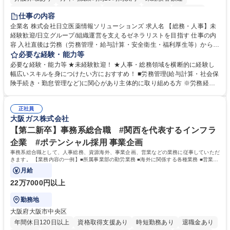
住宅手当あり
時短勤務あり
退職金あり
在宅OK
賞与あり
仕事の内容
育休あり
完全週休2日制
交通費支給
土日祝休み
寮・社宅あり
企業名 株式会社日立医薬情報ソリューションズ 求人名 【総務・人事】未
経験歓迎/日立グループ/組織運営を支えるゼネラリストを目指す 仕事の内
容 入社直後は労務（労務管理・給与計算・安全衛生・福利厚生等）からお
任せいたします。将来は総務・採用・教育業務へ守備範囲を広げ、組織運
必要な経験・能力等
営を支えるゼネラリストをめざせます。 ・初期業務：労働時間管理、給与
必要な経験・能力等 ★未経験歓迎！ ★人事・総務領域を横断的に経験し
計算、社会保険対応、福利厚生管理、安全衛生、健康経営推進等をお任せ
幅広いスキルを身につけたい方におすすめ！ ■労務管理(給与計算・社会保
します。ご経験に応じて、休職者管理など、幅広く経験を積んでいただき
険手続き・勤怠管理など)に関心があり主体的に取り組める方 ※労務経験
ます。 ・将来的な広がり：総務・採用・教育・税務対応・経営企画等。
者は早期にご活躍いただけます。 ■チームで仕事を推進できる方■将来は
★メンバーがマンツーマンで丁寧に教えるため、ご経験が浅くても安心！
マネジメント職として活躍したい 【尚可】■人事、労務、採用、教育業務
幅広く経験を積みたい意欲がある方に最適な環境です。 募集職種 【総
正社員
のご経験 ■労務管理（給与計算・社会保険手続き・勤怠管理など）の経験
大阪ガス株式会社
務・人事】未経験歓迎/日立グループ/組織運営を支えるゼネラリストを目
■衛生管理者の資格をお持ちの方 学歴・資格 学歴：大学院 大学 高専 短大
指す
専修学校 高校 語学力： 資格：
【第二新卒】事務系総合職 #関西を代表するインフラ
企業 #ポテンシャル採用 事業企画
事務系総合職として、人事総務、資源海外、事業企画、営業などの業務に従事していただ
きます。 【業務内容の一例】■所属事業部の勤労業務 ■海外に関係する各種業務 ■営業部
門の企画スタッフ、ルート営業
月給
22万7000円以上
勤務地
大阪府大阪市中央区
年間休日120日以上
資格取得支援あり
時短勤務あり
退職金あり