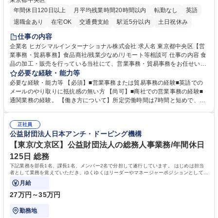
東京都中央区
年間休日120日以上
月平均残業時間20時間以内
転勤なし
英語
退職金あり
在宅OK
交通費支給
駅近5分以内
土日祝休み
仕事の内容
企業名 ヒガシマルインターナショナル株式会社 求人名 東京都中央区【営
業事務・貿易事務】食品商社/残業少なめ/リモート等相談可 仕事の内容 食
品の加工・販売を行っている当社にて、営業事務・貿易事務をお任せいた
します。営業社員のサポートポジションとして、受発注から海外工場との
必要な経験・能力等
調整まで幅広く対応し、当社事業の根幹を支えていただきます。 ■受発注
必要な経験・能力等 【必須】■営業事務または貿易事務の経験■英語での
業務、請求書発行 ■海外工場とのスケジュール調整 ■在庫管理 ■輸入書類
メールのやり取りに抵抗感の無い方 【尚可】■商社での営業事務の経験■
の確認・作成 ■配送手配 ■通関業者を通して行う輸出入業全般 ■倉庫との
通関業務の経験。 【働き方について】所定労働時間は7時間と短めで、残
倉入れ調整等 ※ゼネラリストとしてのキャリアアップを目指すことが可能
業も月平均20時間以下です。時差出勤制度や週1日のリモート勤務も相談
です。単に商品を販売するだけでなく原料の仕入れから販売までをトータ
可能で、ワークライフバランスを保ち長期就業しやすい環境です。 【当社
ルプロデュースしているため、商品に関わる全ての業務をサポート頂きま
正社員
の強み】1991年の設立以来、外食産業を中心としたお客様の多様なニー
公益財団法人日本アンチ・ドーピング機構
す。 募集職種 東京都中央区【営業事務・貿易事務】食品商社/残業少なめ/
ズに沿った冷凍水産物等の生産・輸入・販売を一貫して手掛けています。
リモート等相談可
自社工場と海外拠点の強固な連携によるワンストップサービスが最大の強
【東京/文京区】公益財団法人の総務人事業務/年間休日
みです。 学歴・資格 学歴：大学院 大学 語学力：英語 資格：
125日 総務
下記業務を部長1名、課長1名、メンバー2名で分担して遂行しています。 はじめは担当
者として業務を覚えていただき、ゆくゆくはリーダーやマネージャーポジションとして活
躍いただくことを期待しています。
月給
27万円～35万円
勤務地