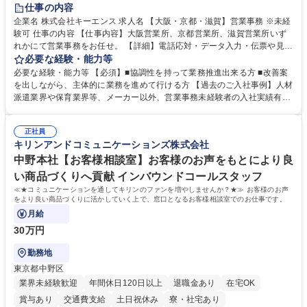
土日祝休み
仕事の内容
企業名 株式会社キーエンス 求人名 【大阪・京都・滋賀】営業事務 ※未経
験可 仕事の内容 【仕事内容】大阪営業所、京都営業所、滋賀営業所いず
れかにて営業事務をお任せ。 【詳細】電話応対・データ入力・伝票や見積
の作成・カタログ送付・来客対応・営業所内で発生する事務業務や業務改
必要な経験・能力等
善をお任せ。 【教育制度】ご入社後、育成担当とペアになりながらOJTに
必要な経験・能力等 【必須】■協調性を持って業務推進出来る方 ■改善案
て業務を覚えていただくことが可能です。業務システムがきちんと構築さ
を出しながら、主体的に業務を進めて行ける方 【過去のご入社事例】人材
れているため、スムーズに仕事に慣れることができる環境です。また、
派遣業界や保育業界等、メーカー以外、営業事務未経験者の入社実績有
「チームで成果を出す文化」があり、良いやり方を積極的に共有しながら
【当社の事務職について】単なる事務ではなく主体性を発揮したサポート
常に改善を目指す風土のため、安心して業務に取り組んでいただけます。
により、キーエンスの付加価値向上に貢献します。ベースの定型業務に加
募集職種 【大阪・京都・滋賀】営業事務 ※未経験可
正社員
えて、お客様や社員の状況に合わせ、能動的なサポート、改善の動きも期
キリンアンドコミュニケーションズ株式会社
待され。組織を支えるスペシャリストとして、チームに貢献し、結果的に
社員から頼られる存在になることができます。平均19:30の退勤以降の業
中野本社【お客様相談室】お客様のお声をもとにより良
務の持ち帰りも禁止されており、メリハリのある働き方となります。 学
い商品づくりへ貢献 インバウンドコールスタッフ
歴・資格 学歴：大学院 大学 高専 短大 語学力： 資格：
≪★コミュニケーションを通してキリンのファンを増やしませんか？★≫ お客様のお声
をより良い商品づくりに活かしていく上で、窓口となるお客様相談室でのお仕事です。
月給
30万円
勤務地
東京都中野区
業界未経験歓迎
年間休日120日以上
退職金あり
在宅OK
賞与あり
交通費支給
土日祝休み
寮・社宅あり