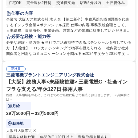
在宅OK
完全週休2日制
交通費支給
駅近5分以内
土日祝休み
服装自由
第二新卒歓迎
寮・社宅あり
食事補助あり
仕事の内容
企業名 大阪ガス株式会社 求人名 【第二新卒】事務系総合職 #関西を代表
するインフラ企業 #ポテンシャル採用 仕事の内容 事務系総合職として、
人事総務、資源海外、事業企画、営業などの業務に従事していただきま
す。 【業務内容の一例】■所属事業部の勤労業務 ■海外に関係する各種業
必要な経験・能力等
務 ■営業部門の企画スタッフ、ルート営業 【キャリアパス】入社後の配属
必要な経験・能力等 ★当社でご活躍期待できるポテンシャルを有している
ポジションで一定期間ご活躍頂いた後、本人の適性及び将来のキャリアを
方 【人物像】・ロジカルシンキングで物事を捉えられる ・社内及び社外
鑑みてジョブローテーションを行います。 【育成】OJTでの現場育成や研
関係者と円滑なコミュニケーションを図れる ■2024年度から2026年度ま
修カリキュラムを通じて、Daigasグループの業務で必要となる知識につい
での3ヵ年を対象とする「Daigasグループ中期経営計画2026」を策定しま
て学んでいただきます。 募集職種 【第二新卒】事務系総合職 #関西を代
した。https://www.osakagas.co.jp/company/press/pr2024/1777576_564
表するインフラ企業 #ポテンシャル採用
正社員
72.html ■エネルギーセキュリティの不安定化や気候変動による自然災害の
三菱電機プラントエンジニアリング株式会社
甚大化など、これまで以上に社会課題解決の重要性が高まっています。
「未来の日常」の創造に向けて持続可能な社会の実現に貢献してまいりま
【大阪】総務人事<未経験歓迎> 三菱電機G・社会イン
す。 学歴・資格 学歴：大学院 大学 語学力： 資格：
フラを支える/年休127日 採用人事
総務・人事領域を中心に、これまでのご経験に応じて幅広くお任せします。 ＜具体的に
は＞
月給
29万5000円～33万5000円
勤務地
大阪府大阪市北区
業界未経験歓迎
年間休日120日以上
資格取得支援あり