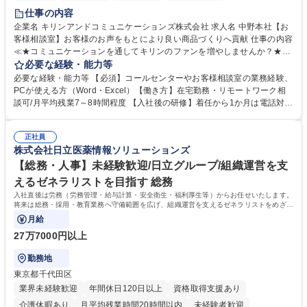
仕事の内容
企業名 キリンアンドコミュニケーションズ株式会社 求人名 中野本社【お
客様相談室】お客様のお声をもとにより良い商品づくりへ貢献 仕事の内容
≪★コミュニケーションを通してキリンのファンを増やしませんか？★≫
お客様のお声をより良い商品づくりに活かしていく上で、窓口となるお客
必要な経験・能力等
様相談室でのお仕事です。 日々お客様からいただくキリングループへのご
必要な経験・能力等 【必須】コールセンターやお客様相談室の業務経験、
意見を、企業活動に活かしています。お客様からの声に迅速かつ誠意をも
PCが使える方（Word・Excel）【働き方】在宅勤務・リモートワーク相
って対応、情報提供するとともにグループ内活動に反映しています。 【具
談可/月平均残業7～8時間程度 【入社後の研修】着任から1か月は電話対応
体的には】電話応対、メール、お手紙対応、ご指摘品調査報告書作成、有
のOJTを中心に実施し、電話対応に慣れた段階でメール・手紙のOJTを実
人チャットボット対応など。 【1日の対応件数】■電話：月間一人当たり
施する予定です。独り立ち以降もしっかりフォローする体制を整えていま
平均100件前後■メール・手紙：同上40件前後 募集職種 中野本社【お客様
正社員
すのでご安心ください。 【当社について】キリングループの広報機能を担
株式会社日立医薬情報ソリューションズ
相談室】お客様のお声をもとにより良い商品づくりへ貢献
う会社として、お客様との出会いを大切にし、磨き上げたホスピタリティ
を込めてコミュニケーションをとりながら広報関連業務を行っておりま
【総務・人事】未経験歓迎/日立グループ/組織運営を支
す。 学歴・資格 学歴：大学院 大学 高専 短大 専修学校 高校 語学力： 資
えるゼネラリストを目指す 総務
格：
入社直後は労務（労務管理・給与計算・安全衛生・福利厚生等）からお任せいたします。
将来は総務・採用・教育業務へ守備範囲を広げ、組織運営を支えるゼネラリストをめざせ
ます。
月給
27万7000円以上
勤務地
東京都千代田区
業界未経験歓迎
年間休日120日以上
資格取得支援あり
介護休暇あり
月平均残業時間20時間以内
未経験者歓迎