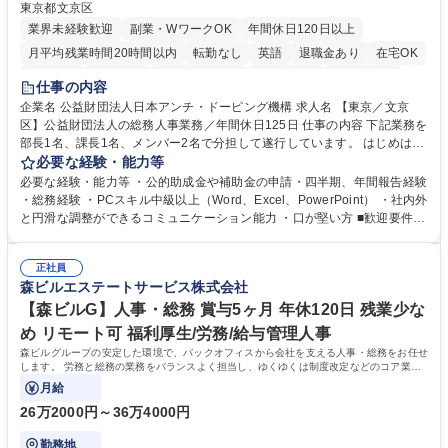
東京都文京区
業界未経験歓迎
副業・WワークOK
年間休日120日以上
月平均残業時間20時間以内
転勤なし
英語
退職金あり
在宅OK
賞与あり
育休あり
完全週休2日制
交通費支給
土日祝休み
仕事の内容
食事補助あり
企業名 公益財団法人日本アンチ・ドーピング機構 求人名 【東京／文京
区】公益財団法人の総務人事業務／年間休日125日 仕事の内容 下記業務を
部長1名、課長1名、メンバー2名で分担して遂行しています。 はじめは担
当者として業務を覚えていただき、ゆくゆくはリーダーやマネージャーポ
必要な経験・能力等
ジションとして活躍いただくことを期待しています。 【総務・人事グルー
必要な経験・能力等 ・公的助成金や補助金の申請・四半期、年間報告経験
プの業務内容】 ・人事制度関連 ・採用活動 ・教育研修の企画、実行 ・勤
・総務経験 ・PCスキル中級以上（Word、Excel、PowerPoint） ・社内外
怠管理 ・官公庁への各種提出 ・法定の会議運営（評議員会、理事会） ・
と円滑な調整ができるコミュニケーション能力 ・口が堅い方 ■歓迎要件
コンプライアンス ・内部規程やルールの管理、整備、文書管理 ・契約関
・採用業務経験 ・英語に抵抗がない方 ・営業経験 学歴・資格 学歴：大学
連 ・衛生管理 ・防災関連・公的助成金の管理・オフィス、ファシリティ
院 大学 高専 短大 専修学校 高校 語学力： 資格：
管理 ・福利厚生関連 ・職員からの問合せ、相談対応 ・その他日常の総務
正社員
森ビルエステートサービス株式会社
業務全般 募集職種 【東京／文京区】公益財団法人の総務人事業務／年間
休日125日
【森ビルG】人事・総務 賞与5ヶ月 年休120日 残業少な
め リモート可 福利厚生/労務/給与管理人事
森ビルグループの安定した環境で、バックオフィスから会社を支える人事・総務をお任せ
します。 労務と総務の業務をバランスよく担当し、ゆくゆくは制度改定などのコア業務
にも挑戦できる、やりがいある環境です。
月給
26万2000円～36万4000円
勤務地