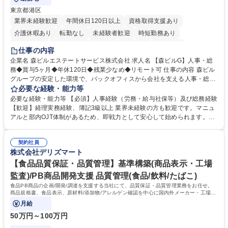
東京都港区
業界未経験歓迎
年間休日120日以上
資格取得支援あり
介護休暇あり
転勤なし
未経験者歓迎
時短勤務あり
経験者歓迎
退職金あり
在宅OK
賞与あり
育休あり
仕事の内容
完全週休2日制
交通費支給
長期歓迎
駅近5分以内
土日祝休み
企業名 森ビルエステートサービス株式会社 求人名 【森ビルG】人事・総
務◆賞与5ヶ月◆年休120日◆残業少なめ◆リモート可 仕事の内容 森ビル
グループの安定した環境で、バックオフィスから会社を支える人事・総務
をお任せします。 労務と総務の業務をバランスよく担当し、ゆくゆくは制
必要な経験・能力等
度改定などのコア業務にも挑戦できる、やりがいある環境です。 ■勤怠管
必要な経験・能力等 【必須】人事経験（労務・給与社保等）及び総務経験
理、給与計算、社会保険手続き、年末調整等の労務管理全般 ■入退社手続
【歓迎】経理実務経験、簿記3級以上 業界未経験の方も歓迎です。マニュ
き、社内規定の改定や人事制度改定などのコア業務 ■社内イベントの企画
アルと部内OJT体制があるため、即戦力として安心して始められます。
運営やその他総務業務全般 ※労務と総務を1：1の割合でお任せ。 入社後
【魅力・やりがい】森ビルGの安定基盤で労務から総務まで幅広く携われ
は部内のOJTを中心に、あなたの経験に合わせて不足している部分はいつ
ます。定型業務に留まらず、社内規定や人事制度の改定など会社のコア業
でも質問・相談できる環境が整っているため、安心して成長できます。 募
契約社員
務に挑戦できるため、自身の成長と組織への貢献度をダイレクトに実感で
株式会社デリズマート
集職種 【森ビルG】人事・総務◆賞与5ヶ月◆年休120日◆残業少なめ◆
きます。 残業少なめ、週1日リモート可など、ワークライフバランスを保
リモート可
ち長期活躍できる環境です。 「これまでの幅広い経験を活かし、長期的な
【食品品質保証・品質管理】基準構築(商品表示・工場
キャリアを築きたい」という前向きな意欲と挑戦を全力で応援します。 学
監査)/PB商品開発支援 品質管理(食品/飲料/たばこ)
歴・資格 学歴：大学院 大学 高専 短大 専修学校 高校 語学力： 資格：日商
食品PB商品の企画/開発/調達を支援する当社にて、品質保証・品質管理業務をお任せ。
簿記検定1級 日商簿記検定2級 日商簿記検定3級
商品規格書、食品表示、原材料/添加物/アレルゲン確認を中心に国内外メーカー・工場の
品質基準整備から発売後対応まで担います。
月給
50万円～100万円