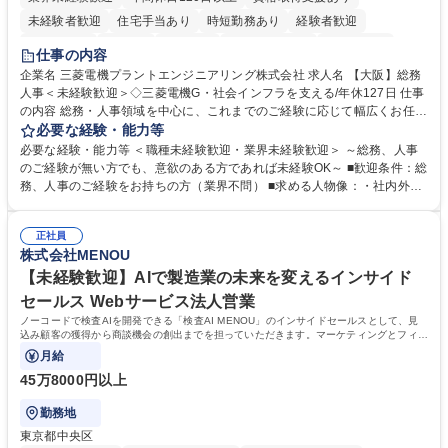
未経験者歓迎
住宅手当あり
時短勤務あり
経験者歓迎
退職金あり
在宅OK
賞与あり
完全週休2日制
交通費支給
仕事の内容
駅近5分以内
土日祝休み
服装自由
寮・社宅あり
食事補助あり
企業名 三菱電機プラントエンジニアリング株式会社 求人名 【大阪】総務
人事＜未経験歓迎＞◇三菱電機G・社会インフラを支える/年休127日 仕事
の内容 総務・人事領域を中心に、これまでのご経験に応じて幅広くお任せ
します。 ＜具体的には＞ ・総務/人事労務（給与・社保・勤怠管理など）
必要な経験・能力等
・採用・教育研修 ・福利厚生運用 など ※基本的には事務所勤務ですが、
必要な経験・能力等 ＜職種未経験歓迎・業界未経験歓迎＞ ～総務、人事
採用や教育等の業務内容により、関西圏以外への日帰り・宿泊を伴う国内
のご経験が無い方でも、意欲のある方であれば未経験OK～ ■歓迎条件：総
出張もございます。 ※担当業務を持ちつつ、お互いに助け合いながら、総
務、人事のご経験をお持ちの方（業界不問） ■求める人物像：・社内外の
務部という組織として協力しながら進める体制です。 募集職種 【大阪】
関係各部門との調整を率先して行い、業務を円滑に遂行できる協調性やコ
総務人事＜未経験歓迎＞◇三菱電機G・社会インフラを支える/年休127日
ミュニケーション能力を持っている方 ・人事総務領域に興味がありゼネラ
正社員
リスト志向をお持ちの方 学歴・資格 学歴：大学院 大学 語学力： 資格：
株式会社MENOU
【未経験歓迎】AIで製造業の未来を変えるインサイド
セールス Webサービス法人営業
ノーコードで検査AIを開発できる「検査AI MENOU」のインサイドセールスとして、見
込み顧客の獲得から商談機会の創出までを担っていただきます。マーケティングとフィー
ルドセールスをつなぐ役割として、
月給
45万8000円以上
勤務地
東京都中央区