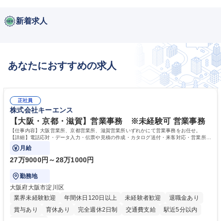
新着求人
あなたにおすすめの求人
正社員
株式会社キーエンス
【大阪・京都・滋賀】営業事務 ※未経験可 営業事務
【仕事内容】大阪営業所、京都営業所、滋賀営業所いずれかにて営業事務をお任せ。
【詳細】電話応対・データ入力・伝票や見積の作成・カタログ送付・来客対応・営業所内
で発生する事務業務や業務改善をお任せ。
月給
27万9000円～28万1000円
勤務地
大阪府大阪市淀川区
業界未経験歓迎
年間休日120日以上
未経験者歓迎
退職金あり
賞与あり
育休あり
完全週休2日制
交通費支給
駅近5分以内