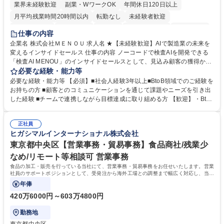
業界未経験歓迎
副業・WワークOK
年間休日120日以上
月平均残業時間20時間以内
転勤なし
未経験者歓迎
時短勤務あり
経験者歓迎
在宅OK
完全週休2日制
交通費支給
仕事の内容
駅近5分以内
土日祝休み
服装自由
企業名 株式会社ＭＥＮＯＵ 求人名 ★【未経験歓迎】AIで製造業の未来を
変えるインサイドセールス 仕事の内容 ノーコードで検査AIを開発できる
「検査AI MENOU」のインサイドセールスとして、見込み顧客の獲得から
商談機会の創出までを担っていただきます。マーケティングとフィールド
必要な経験・能力等
セールスをつなぐ役割として、 適切なタイミングで顧客とコミュニケーシ
必要な経験・能力等 【必須】■社会人経験3年以上■BtoB領域でのご経験を
ョンを取りながら、受注につながる商談機会の最大化を目指します。 【具
お持ちの方 ■顧客とのコミュニケーションを通じて課題やニーズを引き出
体的な仕事内容】 リードへの電話・メールによるアプローチ/リードナー
した経験 ■チームで連携しながら目標達成に取り組める方 【歓迎】・BtoB
チャリングおよび商談創出/CRMを活用した顧客情報の管理・分析/マーケ
SaaS企業での営業またはインサイドセールス経験 ・製造業向けの営業経
ティング施策と連携したフォローアップ/商談化率向上に向けた改善提案・
験 ・オフライン・オンラインセミナー登壇経験 ・マーケティング施策の
実行/フィールドセールスへの案件連携 募集職種 ★【未経験歓迎】AIで製
正社員
企画・実行経験 ・CRM・リードナーチャリングに関する知見 ・データを
ヒガシマルインターナショナル株式会社
造業の未来を変えるインサイドセールス
もとに営業プロセスを改善した経験 学歴・資格 学歴：大学院 大学 高専 短
大 専修学校 高校 語学力： 資格：
東京都中央区【営業事務・貿易事務】食品商社/残業少
なめ/リモート等相談可 営業事務
食品の加工・販売を行っている当社にて、営業事務・貿易事務をお任せいたします。営業
社員のサポートポジションとして、受発注から海外工場との調整まで幅広く対応し、当社
事業の根幹を支えていただきます。
年俸
420万6000円～603万4800円
勤務地