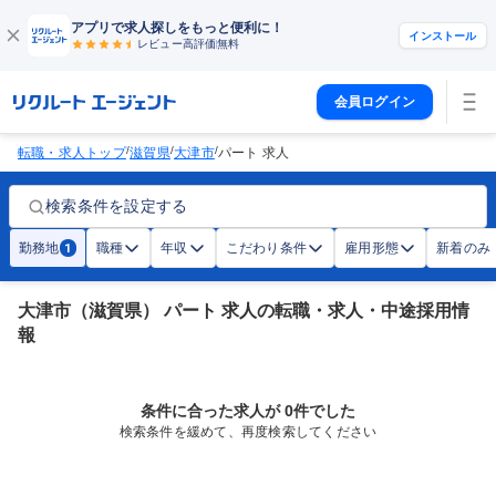
アプリで求人探しをもっと便利に！
インストール
レビュー高評価
無料
会員ログイン
/
/
/
転職・求人トップ
滋賀県
大津市
パート 求人
検索条件を設定する
勤務地
職種
年収
こだわり条件
雇用形態
新着のみ
1
大津市（滋賀県） パート 求人の転職・求人・中途採用情
報
条件に合った求人が 0件でした
検索条件を緩めて、再度検索してください