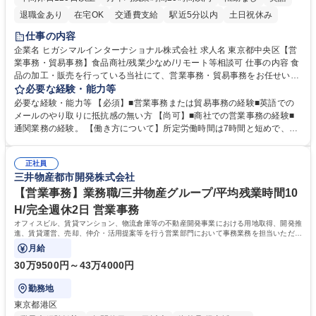
退職金あり
在宅OK
交通費支給
駅近5分以内
土日祝休み
仕事の内容
企業名 ヒガシマルインターナショナル株式会社 求人名 東京都中央区【営
業事務・貿易事務】食品商社/残業少なめ/リモート等相談可 仕事の内容 食
品の加工・販売を行っている当社にて、営業事務・貿易事務をお任せいた
します。営業社員のサポートポジションとして、受発注から海外工場との
必要な経験・能力等
調整まで幅広く対応し、当社事業の根幹を支えていただきます。 ■受発注
必要な経験・能力等 【必須】■営業事務または貿易事務の経験■英語での
業務、請求書発行 ■海外工場とのスケジュール調整 ■在庫管理 ■輸入書類
メールのやり取りに抵抗感の無い方 【尚可】■商社での営業事務の経験■
の確認・作成 ■配送手配 ■通関業者を通して行う輸出入業全般 ■倉庫との
通関業務の経験。 【働き方について】所定労働時間は7時間と短めで、残
倉入れ調整等 ※ゼネラリストとしてのキャリアアップを目指すことが可能
業も月平均20時間以下です。時差出勤制度や週1日のリモート勤務も相談
です。単に商品を販売するだけでなく原料の仕入れから販売までをトータ
可能で、ワークライフバランスを保ち長期就業しやすい環境です。 【当社
ルプロデュースしているため、商品に関わる全ての業務をサポート頂きま
正社員
の強み】1991年の設立以来、外食産業を中心としたお客様の多様なニー
三井物産都市開発株式会社
す。 募集職種 東京都中央区【営業事務・貿易事務】食品商社/残業少なめ/
ズに沿った冷凍水産物等の生産・輸入・販売を一貫して手掛けています。
リモート等相談可
自社工場と海外拠点の強固な連携によるワンストップサービスが最大の強
【営業事務】業務職/三井物産グループ/平均残業時間10
みです。 学歴・資格 学歴：大学院 大学 語学力：英語 資格：
H/完全週休2日 営業事務
オフィスビル、賃貸マンション、物流倉庫等の不動産開発事業における用地取得、開発推
進、賃貸運営、売却、仲介・活用提案等を行う営業部門において事務業務を担当いただき
ます。
月給
30万9500円～43万4000円
勤務地
東京都港区