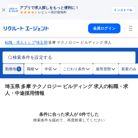
アプリで求人探しをもっと便利に！
インストール
レビュー高評価
無料
会員ログイン
/
/
転職・求人トップ
埼玉県
多摩 テクノロジー ビルディング 求人
検索条件を設定する
勤務地
職種
年収
こだわり条件
雇用形態
新着のみ
1
埼玉県 多摩 テクノロジー ビルディング 求人の転職・求
人・中途採用情報
条件に合った求人が 0件でした
検索条件を緩めて、再度検索してください