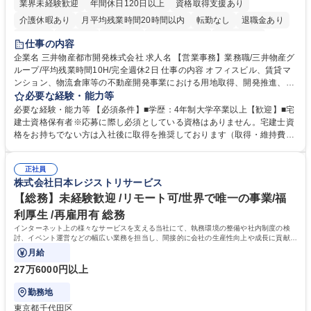
業界未経験歓迎
年間休日120日以上
資格取得支援あり
介護休暇あり
月平均残業時間20時間以内
転勤なし
退職金あり
在宅OK
賞与あり
育休あり
完全週休2日制
交通費支給
仕事の内容
駅近5分以内
土日祝休み
寮・社宅あり
企業名 三井物産都市開発株式会社 求人名 【営業事務】業務職/三井物産グ
ループ/平均残業時間10H/完全週休2日 仕事の内容 オフィスビル、賃貸マ
ンション、物流倉庫等の不動産開発事業における用地取得、開発推進、賃
貸運営、売却、仲介・活用提案等を行う営業部門において事務業務を担当
必要な経験・能力等
いただきます。 【詳細】・契約書管理、契約書製本、捺印対応、ファイリ
必要な経験・能力等 【必須条件】■学歴：4年制大学卒業以上【歓迎】■宅
ング、登記簿取得、調書取得・支払業務（各種費用支払、支払管理、請
建士資格保有者※応募に際し必須としている資格はありません。宅建士資
求・支払データ登録、取引先マスター申請対応）・予算作成及び予実管
格をお持ちでない方は入社後に取得を推奨しております（取得・維持費用
理・各種稟議書、報告書作成業務・各種台帳管理、交際費・会議費支払報
の一部補助あり） 【求める人物像】 ・向学心豊かで、主体的に行動でき
告書作成及び月次管理・部内総務庶務全般 など※※配属先によっては上記
る方。 ・社内外の多様な関係者と協調して業務を進められるコミュニケー
の他に担当頂く業務が発生する場合があります。 募集職種 【営業事務】
正社員
ション力がある方。 ・チャレンジを厭わず、粘り強く業務に取り組める
株式会社日本レジストリサービス
業務職/三井物産グループ/平均残業時間10H/完全週休2日
方。多様な関係者と謙虚に信頼関係を構築でき、期限を意識したスケジュ
ール管理が出来る方。※将来的に他部署（営業部門、コーポレート部門）
【総務】未経験歓迎 /リモート可/世界で唯一の事業/福
へのジョブローテーションの可能性があります。 学歴・資格 学歴：大学
利厚生 /再雇用有 総務
院 大学 語学力： 資格：宅地建物取引士
インターネット上の様々なサービスを支える当社にて、執務環境の整備や社内制度の検
討、イベント運営などの幅広い業務を担当し、間接的に会社の生産性向上や成長に貢献し
ている部署です。
月給
27万6000円以上
勤務地
東京都千代田区