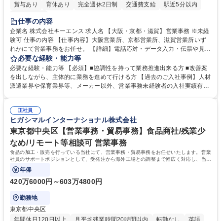
賞与あり
育休あり
完全週休2日制
交通費支給
駅近5分以内
土日祝休み
仕事の内容
企業名 株式会社キーエンス 求人名 【大阪・京都・滋賀】営業事務 ※未経
験可 仕事の内容 【仕事内容】大阪営業所、京都営業所、滋賀営業所いず
れかにて営業事務をお任せ。 【詳細】電話応対・データ入力・伝票や見積
の作成・カタログ送付・来客対応・営業所内で発生する事務業務や業務改
必要な経験・能力等
善をお任せ。 【教育制度】ご入社後、育成担当とペアになりながらOJTに
必要な経験・能力等 【必須】■協調性を持って業務推進出来る方 ■改善案
て業務を覚えていただくことが可能です。業務システムがきちんと構築さ
を出しながら、主体的に業務を進めて行ける方 【過去のご入社事例】人材
れているため、スムーズに仕事に慣れることができる環境です。また、
派遣業界や保育業界等、メーカー以外、営業事務未経験者の入社実績有
「チームで成果を出す文化」があり、良いやり方を積極的に共有しながら
【当社の事務職について】単なる事務ではなく主体性を発揮したサポート
常に改善を目指す風土のため、安心して業務に取り組んでいただけます。
により、キーエンスの付加価値向上に貢献します。ベースの定型業務に加
募集職種 【大阪・京都・滋賀】営業事務 ※未経験可
正社員
えて、お客様や社員の状況に合わせ、能動的なサポート、改善の動きも期
ヒガシマルインターナショナル株式会社
待され。組織を支えるスペシャリストとして、チームに貢献し、結果的に
社員から頼られる存在になることができます。平均19:30の退勤以降の業
東京都中央区【営業事務・貿易事務】食品商社/残業少
務の持ち帰りも禁止されており、メリハリのある働き方となります。 学
なめ/リモート等相談可 営業事務
歴・資格 学歴：大学院 大学 高専 短大 語学力： 資格：
食品の加工・販売を行っている当社にて、営業事務・貿易事務をお任せいたします。営業
社員のサポートポジションとして、受発注から海外工場との調整まで幅広く対応し、当社
事業の根幹を支えていただきます。
年俸
420万6000円～603万4800円
勤務地
東京都中央区
年間休日120日以上
月平均残業時間20時間以内
転勤なし
英語