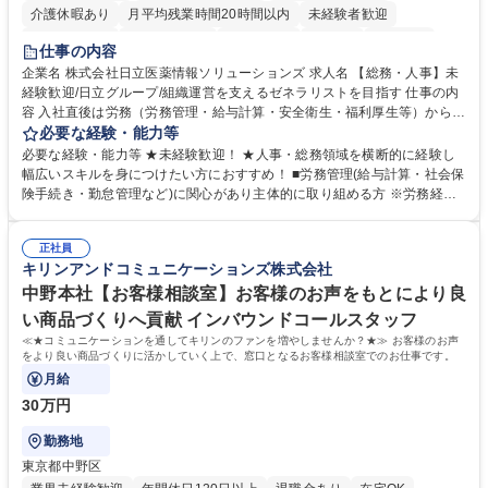
介護休暇あり
月平均残業時間20時間以内
未経験者歓迎
住宅手当あり
時短勤務あり
退職金あり
在宅OK
賞与あり
仕事の内容
育休あり
完全週休2日制
交通費支給
土日祝休み
寮・社宅あり
企業名 株式会社日立医薬情報ソリューションズ 求人名 【総務・人事】未
経験歓迎/日立グループ/組織運営を支えるゼネラリストを目指す 仕事の内
容 入社直後は労務（労務管理・給与計算・安全衛生・福利厚生等）からお
任せいたします。将来は総務・採用・教育業務へ守備範囲を広げ、組織運
必要な経験・能力等
営を支えるゼネラリストをめざせます。 ・初期業務：労働時間管理、給与
必要な経験・能力等 ★未経験歓迎！ ★人事・総務領域を横断的に経験し
計算、社会保険対応、福利厚生管理、安全衛生、健康経営推進等をお任せ
幅広いスキルを身につけたい方におすすめ！ ■労務管理(給与計算・社会保
します。ご経験に応じて、休職者管理など、幅広く経験を積んでいただき
険手続き・勤怠管理など)に関心があり主体的に取り組める方 ※労務経験
ます。 ・将来的な広がり：総務・採用・教育・税務対応・経営企画等。
者は早期にご活躍いただけます。 ■チームで仕事を推進できる方■将来は
★メンバーがマンツーマンで丁寧に教えるため、ご経験が浅くても安心！
マネジメント職として活躍したい 【尚可】■人事、労務、採用、教育業務
幅広く経験を積みたい意欲がある方に最適な環境です。 募集職種 【総
正社員
のご経験 ■労務管理（給与計算・社会保険手続き・勤怠管理など）の経験
キリンアンドコミュニケーションズ株式会社
務・人事】未経験歓迎/日立グループ/組織運営を支えるゼネラリストを目
■衛生管理者の資格をお持ちの方 学歴・資格 学歴：大学院 大学 高専 短大
指す
専修学校 高校 語学力： 資格：
中野本社【お客様相談室】お客様のお声をもとにより良
い商品づくりへ貢献 インバウンドコールスタッフ
≪★コミュニケーションを通してキリンのファンを増やしませんか？★≫ お客様のお声
をより良い商品づくりに活かしていく上で、窓口となるお客様相談室でのお仕事です。
月給
30万円
勤務地
東京都中野区