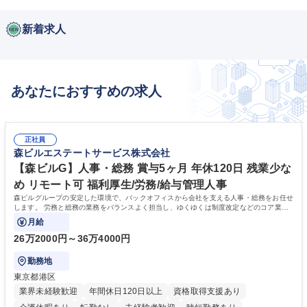
新着求人
あなたにおすすめの求人
正社員
森ビルエステートサービス株式会社
【森ビルG】人事・総務 賞与5ヶ月 年休120日 残業少な
め リモート可 福利厚生/労務/給与管理人事
森ビルグループの安定した環境で、バックオフィスから会社を支える人事・総務をお任せ
します。 労務と総務の業務をバランスよく担当し、ゆくゆくは制度改定などのコア業務
にも挑戦できる、やりがいある環境です。
月給
26万2000円～36万4000円
勤務地
東京都港区
業界未経験歓迎
年間休日120日以上
資格取得支援あり