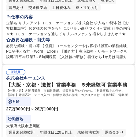
業界未経験歓迎
年間休日120日以上
退職金あり
在宅OK
賞与あり
交通費支給
土日祝休み
寮・社宅あり
仕事の内容
企業名 キリンアンドコミュニケーションズ株式会社 求人名 中野本社【お
客様相談室】お客様のお声をもとにより良い商品づくりへ貢献 仕事の内容
≪★コミュニケーションを通してキリンのファンを増やしませんか？★≫
お客様のお声をより良い商品づくりに活かしていく上で、窓口となるお客
必要な経験・能力等
様相談室でのお仕事です。 日々お客様からいただくキリングループへのご
必要な経験・能力等 【必須】コールセンターやお客様相談室の業務経験、
意見を、企業活動に活かしています。お客様からの声に迅速かつ誠意をも
PCが使える方（Word・Excel）【働き方】在宅勤務・リモートワーク相
って対応、情報提供するとともにグループ内活動に反映しています。 【具
談可/月平均残業7～8時間程度 【入社後の研修】着任から1か月は電話対応
体的には】電話応対、メール、お手紙対応、ご指摘品調査報告書作成、有
のOJTを中心に実施し、電話対応に慣れた段階でメール・手紙のOJTを実
人チャットボット対応など。 【1日の対応件数】■電話：月間一人当たり
施する予定です。独り立ち以降もしっかりフォローする体制を整えていま
平均100件前後■メール・手紙：同上40件前後 募集職種 中野本社【お客様
正社員
すのでご安心ください。 【当社について】キリングループの広報機能を担
株式会社キーエンス
相談室】お客様のお声をもとにより良い商品づくりへ貢献
う会社として、お客様との出会いを大切にし、磨き上げたホスピタリティ
を込めてコミュニケーションをとりながら広報関連業務を行っておりま
【大阪・京都・滋賀】営業事務 ※未経験可 営業事務
す。 学歴・資格 学歴：大学院 大学 高専 短大 専修学校 高校 語学力： 資
【仕事内容】大阪営業所、京都営業所、滋賀営業所いずれかにて営業事務をお任せ。
格：
【詳細】電話応対・データ入力・伝票や見積の作成・カタログ送付・来客対応・営業所内
で発生する事務業務や業務改善をお任せ。
月給
27万9000円～28万1000円
勤務地
大阪府大阪市淀川区
業界未経験歓迎
年間休日120日以上
未経験者歓迎
退職金あり