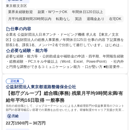
東京都文京区
業界未経験歓迎
副業・WワークOK
年間休日120日以上
月平均残業時間20時間以内
転勤なし
英語
退職金あり
在宅OK
賞与あり
育休あり
完全週休2日制
交通費支給
土日祝休み
仕事の内容
食事補助あり
企業名 公益財団法人日本アンチ・ドーピング機構 求人名 【東京／文京
区】公益財団法人の総務人事業務／年間休日125日 仕事の内容 下記業務を
部長1名、課長1名、メンバー2名で分担して遂行しています。 はじめは担
当者として業務を覚えていただき、ゆくゆくはリーダーやマネージャーポ
必要な経験・能力等
ジションとして活躍いただくことを期待しています。 【総務・人事グルー
必要な経験・能力等 ・公的助成金や補助金の申請・四半期、年間報告経験
プの業務内容】 ・人事制度関連 ・採用活動 ・教育研修の企画、実行 ・勤
・総務経験 ・PCスキル中級以上（Word、Excel、PowerPoint） ・社内外
怠管理 ・官公庁への各種提出 ・法定の会議運営（評議員会、理事会） ・
と円滑な調整ができるコミュニケーション能力 ・口が堅い方 ■歓迎要件
コンプライアンス ・内部規程やルールの管理、整備、文書管理 ・契約関
・採用業務経験 ・英語に抵抗がない方 ・営業経験 学歴・資格 学歴：大学
連 ・衛生管理 ・防災関連・公的助成金の管理・オフィス、ファシリティ
院 大学 高専 短大 専修学校 高校 語学力： 資格：
管理 ・福利厚生関連 ・職員からの問合せ、相談対応 ・その他日常の総務
正社員
公益財団法人東京都道路整備保全公社
業務全般 募集職種 【東京／文京区】公益財団法人の総務人事業務／年間
休日125日
【都庁グループ】総合職(事務) 残業月平均9時間未満/有
給年平均16日取得 一般事務
当社の総合職として、ジョブローテーションによる人事経理部門や収益事業等のフロント
部門の部署等幅広い部署での業務をお任せいたします。研修制度やキャリア支援が充実し
ております！ ※下記業務詳細
月給
22万1500円～30万円