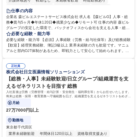
介護休暇あり
転勤なし
未経験者歓迎
時短勤務あり
経験者歓迎
退職金あり
在宅OK
賞与あり
育休あり
仕事の内容
完全週休2日制
交通費支給
長期歓迎
駅近5分以内
土日祝休み
企業名 森ビルエステートサービス株式会社 求人名 【森ビルG】人事・総
務◆賞与5ヶ月◆年休120日◆残業少なめ◆リモート可 仕事の内容 森ビル
グループの安定した環境で、バックオフィスから会社を支える人事・総務
をお任せします。 労務と総務の業務をバランスよく担当し、ゆくゆくは制
必要な経験・能力等
度改定などのコア業務にも挑戦できる、やりがいある環境です。 ■勤怠管
必要な経験・能力等 【必須】人事経験（労務・給与社保等）及び総務経験
理、給与計算、社会保険手続き、年末調整等の労務管理全般 ■入退社手続
【歓迎】経理実務経験、簿記3級以上 業界未経験の方も歓迎です。マニュ
き、社内規定の改定や人事制度改定などのコア業務 ■社内イベントの企画
アルと部内OJT体制があるため、即戦力として安心して始められます。
運営やその他総務業務全般 ※労務と総務を1：1の割合でお任せ。 入社後
【魅力・やりがい】森ビルGの安定基盤で労務から総務まで幅広く携われ
は部内のOJTを中心に、あなたの経験に合わせて不足している部分はいつ
ます。定型業務に留まらず、社内規定や人事制度の改定など会社のコア業
でも質問・相談できる環境が整っているため、安心して成長できます。 募
正社員
務に挑戦できるため、自身の成長と組織への貢献度をダイレクトに実感で
株式会社日立医薬情報ソリューションズ
集職種 【森ビルG】人事・総務◆賞与5ヶ月◆年休120日◆残業少なめ◆
きます。 残業少なめ、週1日リモート可など、ワークライフバランスを保
リモート可
ち長期活躍できる環境です。 「これまでの幅広い経験を活かし、長期的な
【総務・人事】未経験歓迎/日立グループ/組織運営を支
キャリアを築きたい」という前向きな意欲と挑戦を全力で応援します。 学
えるゼネラリストを目指す 総務
歴・資格 学歴：大学院 大学 高専 短大 専修学校 高校 語学力： 資格：日商
入社直後は労務（労務管理・給与計算・安全衛生・福利厚生等）からお任せいたします。
簿記検定1級 日商簿記検定2級 日商簿記検定3級
将来は総務・採用・教育業務へ守備範囲を広げ、組織運営を支えるゼネラリストをめざせ
ます。
月給
27万7000円以上
勤務地
東京都千代田区
業界未経験歓迎
年間休日120日以上
資格取得支援あり