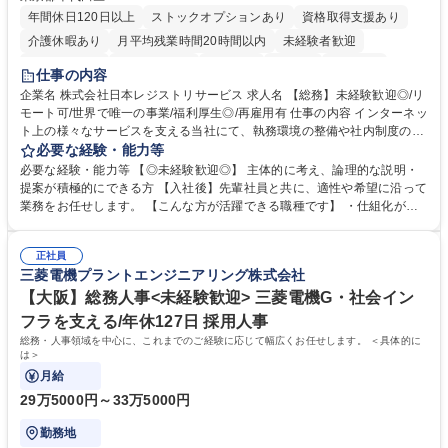
年間休日120日以上
ストックオプションあり
資格取得支援あり
介護休暇あり
月平均残業時間20時間以内
未経験者歓迎
住宅手当あり
時短勤務あり
研修あり
在宅OK
賞与あり
仕事の内容
完全週休2日制
交通費支給
駅近5分以内
土日祝休み
服装自由
企業名 株式会社日本レジストリサービス 求人名 【総務】未経験歓迎◎/リ
モート可/世界で唯一の事業/福利厚生◎/再雇用有 仕事の内容 インターネッ
ト上の様々なサービスを支える当社にて、執務環境の整備や社内制度の検
討、イベント運営などの幅広い業務を担当し、間接的に会社の生産性向上
必要な経験・能力等
や成長に貢献している部署です。 会社の全メンバーが安心して長く成果を
必要な経験・能力等 【◎未経験歓迎◎】 主体的に考え、論理的な説明・
発揮できる環境を整えるために、毎日のメンテナンスや維持管理に加え、
提案が積極的にできる方 【入社後】先輩社員と共に、適性や希望に沿って
新たな施策検討を積極的に行っていただき、会社全体を巻き込み課題解決
業務をお任せします。 【こんな方が活躍できる職種です】 ・仕組化が好
を推進。 ・オフィス運営：執務環境の整備・物品管理・社内規定整備/改
き/得意・協働の姿勢を持っている・優先順位付け、マルチタスクが得意・
善・イベント企画/運営・非常時の対応 など、本人の希望や適性によって
様々な立場で物事を考えられる・定型業務だけでなく突発的な出来事にも
幅広い業務の体得が可能で、多様なキャリアパスを描くことも可能です。
正社員
対処できる・新しいことに興味関心がある 【魅力】■自己啓発支援：資格
三菱電機プラントエンジニアリング株式会社
募集職種 【総務】未経験歓迎◎/リモート可/世界で唯一の事業/福利厚生◎/
取得や通信教育など費用の80%（年間25万円まで）を補助 ■住宅手当：家
再雇用有
賃の50%（月額7万円まで）を補助 学歴・資格 学歴：大学院 大学 語学
【大阪】総務人事<未経験歓迎> 三菱電機G・社会イン
力： 資格：
フラを支える/年休127日 採用人事
総務・人事領域を中心に、これまでのご経験に応じて幅広くお任せします。 ＜具体的に
は＞
月給
29万5000円～33万5000円
勤務地