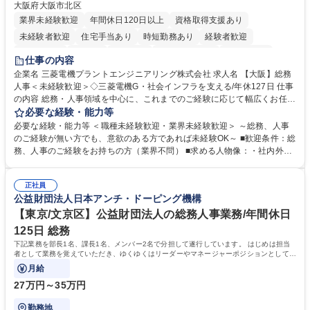
大阪府大阪市北区
業界未経験歓迎
年間休日120日以上
資格取得支援あり
未経験者歓迎
住宅手当あり
時短勤務あり
経験者歓迎
退職金あり
在宅OK
賞与あり
完全週休2日制
交通費支給
仕事の内容
駅近5分以内
土日祝休み
服装自由
寮・社宅あり
食事補助あり
企業名 三菱電機プラントエンジニアリング株式会社 求人名 【大阪】総務
人事＜未経験歓迎＞◇三菱電機G・社会インフラを支える/年休127日 仕事
の内容 総務・人事領域を中心に、これまでのご経験に応じて幅広くお任せ
します。 ＜具体的には＞ ・総務/人事労務（給与・社保・勤怠管理など）
必要な経験・能力等
・採用・教育研修 ・福利厚生運用 など ※基本的には事務所勤務ですが、
必要な経験・能力等 ＜職種未経験歓迎・業界未経験歓迎＞ ～総務、人事
採用や教育等の業務内容により、関西圏以外への日帰り・宿泊を伴う国内
のご経験が無い方でも、意欲のある方であれば未経験OK～ ■歓迎条件：総
出張もございます。 ※担当業務を持ちつつ、お互いに助け合いながら、総
務、人事のご経験をお持ちの方（業界不問） ■求める人物像：・社内外の
務部という組織として協力しながら進める体制です。 募集職種 【大阪】
関係各部門との調整を率先して行い、業務を円滑に遂行できる協調性やコ
総務人事＜未経験歓迎＞◇三菱電機G・社会インフラを支える/年休127日
ミュニケーション能力を持っている方 ・人事総務領域に興味がありゼネラ
正社員
リスト志向をお持ちの方 学歴・資格 学歴：大学院 大学 語学力： 資格：
公益財団法人日本アンチ・ドーピング機構
【東京/文京区】公益財団法人の総務人事業務/年間休日
125日 総務
下記業務を部長1名、課長1名、メンバー2名で分担して遂行しています。 はじめは担当
者として業務を覚えていただき、ゆくゆくはリーダーやマネージャーポジションとして活
躍いただくことを期待しています。
月給
27万円～35万円
勤務地