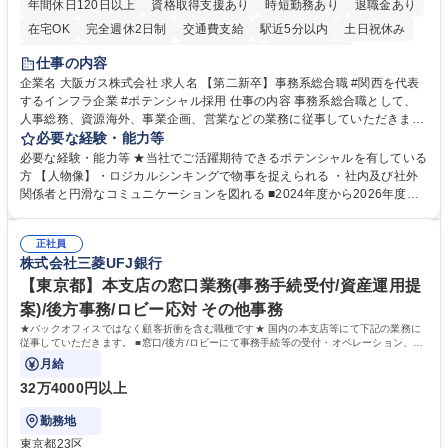
年間休日120日以上
資格取得支援あり
時短勤務あり
退職金あり
在宅OK
完全週休2日制
交通費支給
駅近5分以内
土日祝休み
服装自由
第二新卒歓迎
寮・社宅あり
食事補助あり
仕事の内容
企業名 大阪ガス株式会社 求人名 【第二新卒】事務系総合職 #関西を代表
するインフラ企業 #ポテンシャル採用 仕事の内容 事務系総合職として、
人事総務、資源海外、事業企画、営業などの業務に従事していただきま
す。 【業務内容の一例】■所属事業部の勤労業務 ■海外に関係する各種業
必要な経験・能力等
務 ■営業部門の企画スタッフ、ルート営業 【キャリアパス】入社後の配属
必要な経験・能力等 ★当社でご活躍期待できるポテンシャルを有している
ポジションで一定期間ご活躍頂いた後、本人の適性及び将来のキャリアを
方 【人物像】・ロジカルシンキングで物事を捉えられる ・社内及び社外
鑑みてジョブローテーションを行います。 【育成】OJTでの現場育成や研
関係者と円滑なコミュニケーションを図れる ■2024年度から2026年度ま
修カリキュラムを通じて、Daigasグループの業務で必要となる知識につい
での3ヵ年を対象とする「Daigasグループ中期経営計画2026」を策定しま
て学んでいただきます。 募集職種 【第二新卒】事務系総合職 #関西を代
した。https://www.osakagas.co.jp/company/press/pr2024/1777576_564
表するインフラ企業 #ポテンシャル採用
正社員
72.html ■エネルギーセキュリティの不安定化や気候変動による自然災害の
株式会社三菱UFJ銀行
甚大化など、これまで以上に社会課題解決の重要性が高まっています。
「未来の日常」の創造に向けて持続可能な社会の実現に貢献してまいりま
【東京都】本支店の窓口業務(事務手続受付/資産運用提
す。 学歴・資格 学歴：大学院 大学 語学力： 資格：
案)/後方事務/ロビー応対 その他事務
★バックオフィスではなく顧客折衝を含む職種です★ 国内の本支店等にて下記の業務に
従事していただきます。 ■窓口/後方/ロビーにて事務手続等の受付・オペレーション、お
客様対応
月給
32万4000円以上
勤務地
東京都23区