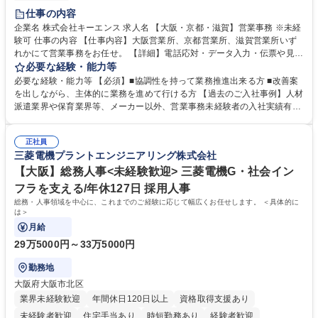
土日祝休み
仕事の内容
企業名 株式会社キーエンス 求人名 【大阪・京都・滋賀】営業事務 ※未経
験可 仕事の内容 【仕事内容】大阪営業所、京都営業所、滋賀営業所いず
れかにて営業事務をお任せ。 【詳細】電話応対・データ入力・伝票や見積
の作成・カタログ送付・来客対応・営業所内で発生する事務業務や業務改
必要な経験・能力等
善をお任せ。 【教育制度】ご入社後、育成担当とペアになりながらOJTに
必要な経験・能力等 【必須】■協調性を持って業務推進出来る方 ■改善案
て業務を覚えていただくことが可能です。業務システムがきちんと構築さ
を出しながら、主体的に業務を進めて行ける方 【過去のご入社事例】人材
れているため、スムーズに仕事に慣れることができる環境です。また、
派遣業界や保育業界等、メーカー以外、営業事務未経験者の入社実績有
「チームで成果を出す文化」があり、良いやり方を積極的に共有しながら
【当社の事務職について】単なる事務ではなく主体性を発揮したサポート
常に改善を目指す風土のため、安心して業務に取り組んでいただけます。
により、キーエンスの付加価値向上に貢献します。ベースの定型業務に加
募集職種 【大阪・京都・滋賀】営業事務 ※未経験可
正社員
えて、お客様や社員の状況に合わせ、能動的なサポート、改善の動きも期
三菱電機プラントエンジニアリング株式会社
待され。組織を支えるスペシャリストとして、チームに貢献し、結果的に
社員から頼られる存在になることができます。平均19:30の退勤以降の業
【大阪】総務人事<未経験歓迎> 三菱電機G・社会イン
務の持ち帰りも禁止されており、メリハリのある働き方となります。 学
フラを支える/年休127日 採用人事
歴・資格 学歴：大学院 大学 高専 短大 語学力： 資格：
総務・人事領域を中心に、これまでのご経験に応じて幅広くお任せします。 ＜具体的に
は＞
月給
29万5000円～33万5000円
勤務地
大阪府大阪市北区
業界未経験歓迎
年間休日120日以上
資格取得支援あり
未経験者歓迎
住宅手当あり
時短勤務あり
経験者歓迎