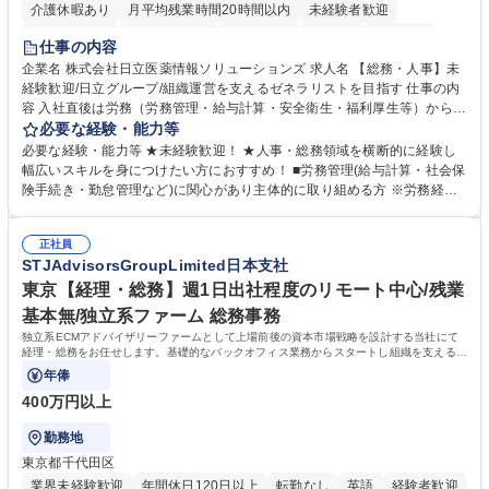
介護休暇あり
月平均残業時間20時間以内
未経験者歓迎
住宅手当あり
時短勤務あり
退職金あり
在宅OK
賞与あり
仕事の内容
育休あり
完全週休2日制
交通費支給
土日祝休み
寮・社宅あり
企業名 株式会社日立医薬情報ソリューションズ 求人名 【総務・人事】未
経験歓迎/日立グループ/組織運営を支えるゼネラリストを目指す 仕事の内
容 入社直後は労務（労務管理・給与計算・安全衛生・福利厚生等）からお
任せいたします。将来は総務・採用・教育業務へ守備範囲を広げ、組織運
必要な経験・能力等
営を支えるゼネラリストをめざせます。 ・初期業務：労働時間管理、給与
必要な経験・能力等 ★未経験歓迎！ ★人事・総務領域を横断的に経験し
計算、社会保険対応、福利厚生管理、安全衛生、健康経営推進等をお任せ
幅広いスキルを身につけたい方におすすめ！ ■労務管理(給与計算・社会保
します。ご経験に応じて、休職者管理など、幅広く経験を積んでいただき
険手続き・勤怠管理など)に関心があり主体的に取り組める方 ※労務経験
ます。 ・将来的な広がり：総務・採用・教育・税務対応・経営企画等。
者は早期にご活躍いただけます。 ■チームで仕事を推進できる方■将来は
★メンバーがマンツーマンで丁寧に教えるため、ご経験が浅くても安心！
マネジメント職として活躍したい 【尚可】■人事、労務、採用、教育業務
幅広く経験を積みたい意欲がある方に最適な環境です。 募集職種 【総
正社員
のご経験 ■労務管理（給与計算・社会保険手続き・勤怠管理など）の経験
STJAdvisorsGroupLimited日本支社
務・人事】未経験歓迎/日立グループ/組織運営を支えるゼネラリストを目
■衛生管理者の資格をお持ちの方 学歴・資格 学歴：大学院 大学 高専 短大
指す
専修学校 高校 語学力： 資格：
東京【経理・総務】週1日出社程度のリモート中心/残業
基本無/独立系ファーム 総務事務
独立系ECMアドバイザリーファームとして上場前後の資本市場戦略を設計する当社にて
経理・総務をお任せします。基礎的なバックオフィス業務からスタートし組織を支える専
任担当として広く活躍できる環境です。
年俸
400万円以上
勤務地
東京都千代田区
業界未経験歓迎
年間休日120日以上
転勤なし
英語
経験者歓迎