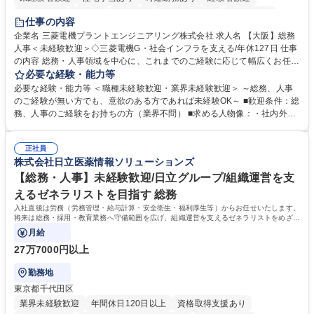
退職金あり
在宅OK
賞与あり
完全週休2日制
交通費支給
仕事の内容
駅近5分以内
土日祝休み
服装自由
寮・社宅あり
食事補助あり
企業名 三菱電機プラントエンジニアリング株式会社 求人名 【大阪】総務
人事＜未経験歓迎＞◇三菱電機G・社会インフラを支える/年休127日 仕事
の内容 総務・人事領域を中心に、これまでのご経験に応じて幅広くお任せ
します。 ＜具体的には＞ ・総務/人事労務（給与・社保・勤怠管理など）
必要な経験・能力等
・採用・教育研修 ・福利厚生運用 など ※基本的には事務所勤務ですが、
必要な経験・能力等 ＜職種未経験歓迎・業界未経験歓迎＞ ～総務、人事
採用や教育等の業務内容により、関西圏以外への日帰り・宿泊を伴う国内
のご経験が無い方でも、意欲のある方であれば未経験OK～ ■歓迎条件：総
出張もございます。 ※担当業務を持ちつつ、お互いに助け合いながら、総
務、人事のご経験をお持ちの方（業界不問） ■求める人物像：・社内外の
務部という組織として協力しながら進める体制です。 募集職種 【大阪】
関係各部門との調整を率先して行い、業務を円滑に遂行できる協調性やコ
総務人事＜未経験歓迎＞◇三菱電機G・社会インフラを支える/年休127日
ミュニケーション能力を持っている方 ・人事総務領域に興味がありゼネラ
正社員
リスト志向をお持ちの方 学歴・資格 学歴：大学院 大学 語学力： 資格：
株式会社日立医薬情報ソリューションズ
【総務・人事】未経験歓迎/日立グループ/組織運営を支
えるゼネラリストを目指す 総務
入社直後は労務（労務管理・給与計算・安全衛生・福利厚生等）からお任せいたします。
将来は総務・採用・教育業務へ守備範囲を広げ、組織運営を支えるゼネラリストをめざせ
ます。
月給
27万7000円以上
勤務地
東京都千代田区
業界未経験歓迎
年間休日120日以上
資格取得支援あり