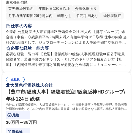
東京都新宿区
業界未経験歓迎
年間休日120日以上
介護休暇あり
月平均残業時間20時間以内
転勤なし
住宅手当あり
経験者歓迎
研修あり
退職金あり
賞与あり
完全週休2日制
交通費支給
仕事の内容
駅近5分以内
資格取得手当あり
食事補助あり
企業名 公益財団法人東京都道路整備保全公社 求人名 【都庁グループ】総
合職（事務）◇残業月平均9時間未満／有給年平均16日取得 仕事の内容 当
社の総合職として、ジョブローテーションによる人事経理部門や収益事業
等のフロント部門の部署等幅広い部署での業務をお任せいたします。研修
必要な経験・能力等
制度やキャリア支援が充実しております！ ※下記業務詳細 【業務詳細】■
必要な経験・能力等 【歓迎】営業経験or総務/人事/経理経験or官公庁職員
管理部門：広報、人事、経理など当公社の運営に係る管理業務 ■収益部
経験者で、道路事業のゼネラリストとしてのキャリアを積みたい方【社
門：駐車場の新規開拓、管理運営、新宿駅西口広場の「イベントコーナ
風】社内関係部署や東京都と連携が必要なため綿密にコミュニケーション
ー」などの管理運営 ■道路部門：整備の急がれる骨格幹線道路や木造住宅
を図っています。 【業務の魅力】■幅広く携われる：総合職（事務）で
密集地域の特定整備路線の用地取得、道路に関する普及啓発事業、都内の
は、駐車場の管理運営や道路用地の取得、公益財団法人の中枢を担う管理
道路施設や道路工事現場の見学ツアー事業 ※入社後は上記いずれかの部門
正社員
部門など多岐に渡る業務を経験できます。 ■様々なプロジェクト：駐車場
北大阪急行電鉄株式会社
へ配属。※業務内容変更の範囲：会社の定める業務 募集職種 【都庁グル
事業の他、新宿駅西口広場内に設置された照明を兼ねた広告「ブライトサ
ープ】総合職（事務）◇残業月平均9時間未満／有給年平均16日取得
イン」の管理運営を行うなど、事業収益を生み出す活動を積極的に行って
【豊中市/総務人事】経験者歓迎!/阪急阪神HDグループ/
います。 学歴・資格 学歴：大学院 大学 高専 短大 専修学校 高校 語学力：
年休124日 総務
資格：
当社にて採用関係業務、人材育成業務を中心に、中期経営計画・予算等の管理、設備投資
計画等の策定、さらに社内の重要会議の運営等、経営の根幹となる幅広い総務人事業務全
般を担当していただきます。
月給
30万円～38万円
勤務地