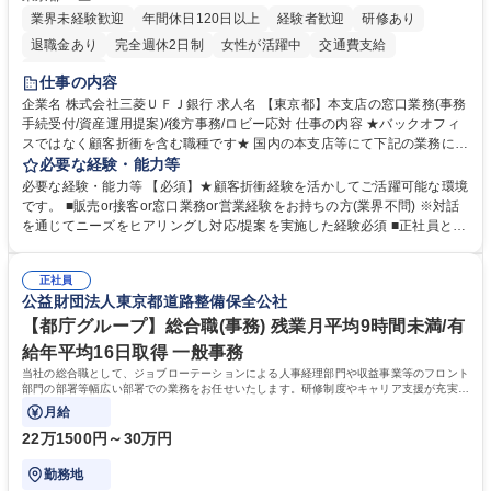
業界未経験歓迎
年間休日120日以上
経験者歓迎
研修あり
退職金あり
完全週休2日制
女性が活躍中
交通費支給
土日祝休み
仕事の内容
企業名 株式会社三菱ＵＦＪ銀行 求人名 【東京都】本支店の窓口業務(事務
手続受付/資産運用提案)/後方事務/ロビー応対 仕事の内容 ★バックオフィ
スではなく顧客折衝を含む職種です★ 国内の本支店等にて下記の業務に従
事していただきます。 ■窓口/後方/ロビーにて事務手続等の受付・オペレ
必要な経験・能力等
ーション、お客様対応 ■窓口にて、ご来店された個人のお客様に対して金
必要な経験・能力等 【必須】★顧客折衝経験を活かしてご活躍可能な環境
融商品のご提案 ■効率的な事務運用の検討・構築等 ≪業務紹介：ご応募前
です。 ■販売or接客or窓口業務or営業経験をお持ちの方(業界不問) ※対話
に必ずご覧ください≫ ※記事 https://www.mysite.bk.mufg.jp/career/circle/
を通じてニーズをヒアリングし対応/提案を実施した経験必須 ■正社員とし
article17/ ※動画 https://youtu.be/H-S7HaJqqbg 募集職種 【東京都】本支
ての就業経験1年以上 【歓迎】■金融業界での就業経験■銀行での預金為替
店の窓口業務(事務手続受付/資産運用提案)/後方事務/ロビー応対
事務経験 ■金融商品の提案・販売経験 ≪魅力≫研修やOJT環境が整ってい
正社員
るので安心して入行いただけます。 幅広いキャリアの選択肢があり、公募
公益財団法人東京都道路整備保全公社
や社内副業等を活用し、 一人ひとりが挑戦できるカルチャーが浸透してい
ます。 学歴・資格 学歴：大学院 大学 高専 短大 専修学校 高校 語学力：
【都庁グループ】総合職(事務) 残業月平均9時間未満/有
資格：
給年平均16日取得 一般事務
当社の総合職として、ジョブローテーションによる人事経理部門や収益事業等のフロント
部門の部署等幅広い部署での業務をお任せいたします。研修制度やキャリア支援が充実し
ております！ ※下記業務詳細
月給
22万1500円～30万円
勤務地