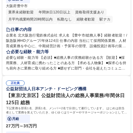
大阪府豊中市
業界未経験歓迎
年間休日120日以上
資格取得支援あり
月平均残業時間20時間以内
転勤なし
経験者歓迎
駅ナカ
退職金あり
完全週休2日制
交通費支給
駅近5分以内
仕事の内容
土日祝休み
服装自由
昼食補助あり
食事補助あり
企業名 北大阪急行電鉄株式会社 求人名 【豊中市/総務人事】経験者歓迎！/
阪急阪神HDグループ/年休124日 仕事の内容 当社にて採用関係業務、人材
育成業務を中心に、中期経営計画・予算等の管理、設備投資計画等の策
定、さらに社内の重要会議の運営等、経営の根幹となる幅広い総務人事業
必要な経験・能力等
務全般を担当していただきます。 【主な業務内容】 ■採用関係業務および
必要な経験・能力等 【必須】■総務人事の実務経験がある方 【歓迎】■採
人材育成(社員研修)業務の推進 ■中期経営計画および予算等の管理 ■設備
用業務、人材育成に携わったことのある方 【求める人物像】 ■探求心を持
投資計画等の策定 ■社内の重要会議の運営 ■その他総務人事業務全般 【入
ち前向きに業務に取り組める方 ■臆せずに部門・会社を超えたコミュニケ
社後】入社後は採用や育成をメインに担当し将来的には経営根幹に関わる
ーションの取れる方 ■自分で考えて行動のできる方 ■第二の創業期を迎え
総務人事業務全般へ幅広く従事していただきます。 募集職種 【豊中市/総
る当社で組織の次代を担うネクスト人材として長期的に成長したい方 ■周
務人事】経験者歓迎！/阪急阪神HDグループ/年休124日
正社員
囲のメンバーと協調しつつ主体性を持って能動的に業務を推進できる方 学
公益財団法人日本アンチ・ドーピング機構
歴・資格 学歴：大学院 大学 高専 短大 専修学校 高校 語学力： 資格：
【東京/文京区】公益財団法人の総務人事業務/年間休日
125日 総務
下記業務を部長1名、課長1名、メンバー2名で分担して遂行しています。 はじめは担当
者として業務を覚えていただき、ゆくゆくはリーダーやマネージャーポジションとして活
躍いただくことを期待しています。
月給
27万円～35万円