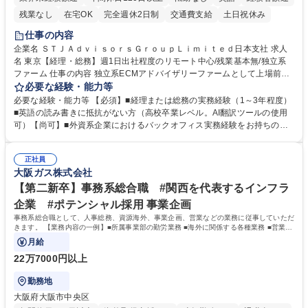
残業なし
在宅OK
完全週休2日制
交通費支給
土日祝休み
仕事の内容
企業名 ＳＴＪＡｄｖｉｓｏｒｓＧｒｏｕｐＬｉｍｉｔｅｄ日本支社 求人
名 東京【経理・総務】週1日出社程度のリモート中心/残業基本無/独立系
ファーム 仕事の内容 独立系ECMアドバイザリーファームとして上場前後
の資本市場戦略を設計する当社にて経理・総務をお任せします。基礎的な
必要な経験・能力等
バックオフィス業務からスタートし組織を支える専任担当として広く活躍
必要な経験・能力等 【必須】■経理または総務の実務経験（1～3年程度）
できる環境です。 ■日常経理、月次および年次決算サポート業務 ■本国
■英語の読み書きに抵抗がない方（高校卒業レベル。AI翻訳ツールの使用
（グローバル）との英文メール対応（AI翻訳ツール等を使用しての対応で
可）【尚可】■外資系企業におけるバックオフィス実務経験をお持ちの方
問題ございません） ■オフィス環境整備、郵便物の発送・受取等の総務業
【必須・尚可要件】簿記などの特別な資格や、TOEIC等のスコアは求めて
務全般 ■その他バックオフィス関連サポート ※ご経験に合わせて無理なく
おりません。日々の事務処理を丁寧かつ正確に行える方を歓迎します。
業務をお任せします。残業も基本的には発生せず、ご自身のペースで業務
正社員
【働き方について】現在は週4日程度の在宅勤務を実施しており、ワーク
大阪ガス株式会社
を進めやすく定着率の高い環境です。 募集職種 東京【経理・総務】週1日
ライフバランスを重視する方に最適な環境です（フルリモートも面接で相
出社程度のリモート中心/残業基本無/独立系ファーム
談可）。【求める人物像】幅広いバックオフィス業務に柔軟に対応でき、
【第二新卒】事務系総合職 #関西を代表するインフラ
社内外と円滑にコミュニケーションを取りながら業務を推進できる方 学
企業 #ポテンシャル採用 事業企画
歴・資格 学歴：大学院 大学 高専 短大 専修学校 高校 語学力： 資格：
事務系総合職として、人事総務、資源海外、事業企画、営業などの業務に従事していただ
きます。 【業務内容の一例】■所属事業部の勤労業務 ■海外に関係する各種業務 ■営業部
門の企画スタッフ、ルート営業
月給
22万7000円以上
勤務地
大阪府大阪市中央区