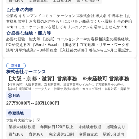
賞与あり
交通費支給
土日祝休み
寮・社宅あり
仕事の内容
企業名 キリンアンドコミュニケーションズ株式会社 求人名 中野本社【お
客様相談室】お客様のお声をもとにより良い商品づくりへ貢献 仕事の内容
≪★コミュニケーションを通してキリンのファンを増やしませんか？★≫
お客様のお声をより良い商品づくりに活かしていく上で、窓口となるお客
必要な経験・能力等
様相談室でのお仕事です。 日々お客様からいただくキリングループへのご
必要な経験・能力等 【必須】コールセンターやお客様相談室の業務経験、
意見を、企業活動に活かしています。お客様からの声に迅速かつ誠意をも
PCが使える方（Word・Excel）【働き方】在宅勤務・リモートワーク相
って対応、情報提供するとともにグループ内活動に反映しています。 【具
談可/月平均残業7～8時間程度 【入社後の研修】着任から1か月は電話対応
体的には】電話応対、メール、お手紙対応、ご指摘品調査報告書作成、有
のOJTを中心に実施し、電話対応に慣れた段階でメール・手紙のOJTを実
人チャットボット対応など。 【1日の対応件数】■電話：月間一人当たり
施する予定です。独り立ち以降もしっかりフォローする体制を整えていま
平均100件前後■メール・手紙：同上40件前後 募集職種 中野本社【お客様
正社員
すのでご安心ください。 【当社について】キリングループの広報機能を担
株式会社キーエンス
相談室】お客様のお声をもとにより良い商品づくりへ貢献
う会社として、お客様との出会いを大切にし、磨き上げたホスピタリティ
を込めてコミュニケーションをとりながら広報関連業務を行っておりま
【大阪・京都・滋賀】営業事務 ※未経験可 営業事務
す。 学歴・資格 学歴：大学院 大学 高専 短大 専修学校 高校 語学力： 資
【仕事内容】大阪営業所、京都営業所、滋賀営業所いずれかにて営業事務をお任せ。
格：
【詳細】電話応対・データ入力・伝票や見積の作成・カタログ送付・来客対応・営業所内
で発生する事務業務や業務改善をお任せ。
月給
27万9000円～28万1000円
勤務地
大阪府大阪市淀川区
業界未経験歓迎
年間休日120日以上
未経験者歓迎
退職金あり
賞与あり
育休あり
完全週休2日制
交通費支給
駅近5分以内