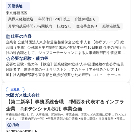
勤務地
東京都新宿区
業界未経験歓迎
年間休日120日以上
介護休暇あり
月平均残業時間20時間以内
転勤なし
住宅手当あり
経験者歓迎
研修あり
退職金あり
賞与あり
完全週休2日制
交通費支給
仕事の内容
駅近5分以内
資格取得手当あり
食事補助あり
企業名 公益財団法人東京都道路整備保全公社 求人名 【都庁グループ】総
合職（事務）◇残業月平均9時間未満／有給年平均16日取得 仕事の内容 当
社の総合職として、ジョブローテーションによる人事経理部門や収益事業
等のフロント部門の部署等幅広い部署での業務をお任せいたします。研修
必要な経験・能力等
制度やキャリア支援が充実しております！ ※下記業務詳細 【業務詳細】■
必要な経験・能力等 【歓迎】営業経験or総務/人事/経理経験or官公庁職員
管理部門：広報、人事、経理など当公社の運営に係る管理業務 ■収益部
経験者で、道路事業のゼネラリストとしてのキャリアを積みたい方【社
門：駐車場の新規開拓、管理運営、新宿駅西口広場の「イベントコーナ
風】社内関係部署や東京都と連携が必要なため綿密にコミュニケーション
ー」などの管理運営 ■道路部門：整備の急がれる骨格幹線道路や木造住宅
を図っています。 【業務の魅力】■幅広く携われる：総合職（事務）で
密集地域の特定整備路線の用地取得、道路に関する普及啓発事業、都内の
は、駐車場の管理運営や道路用地の取得、公益財団法人の中枢を担う管理
道路施設や道路工事現場の見学ツアー事業 ※入社後は上記いずれかの部門
正社員
部門など多岐に渡る業務を経験できます。 ■様々なプロジェクト：駐車場
大阪ガス株式会社
へ配属。※業務内容変更の範囲：会社の定める業務 募集職種 【都庁グル
事業の他、新宿駅西口広場内に設置された照明を兼ねた広告「ブライトサ
ープ】総合職（事務）◇残業月平均9時間未満／有給年平均16日取得
イン」の管理運営を行うなど、事業収益を生み出す活動を積極的に行って
【第二新卒】事務系総合職 #関西を代表するインフラ
います。 学歴・資格 学歴：大学院 大学 高専 短大 専修学校 高校 語学力：
企業 #ポテンシャル採用 事業企画
資格：
事務系総合職として、人事総務、資源海外、事業企画、営業などの業務に従事していただ
きます。 【業務内容の一例】■所属事業部の勤労業務 ■海外に関係する各種業務 ■営業部
門の企画スタッフ、ルート営業
月給