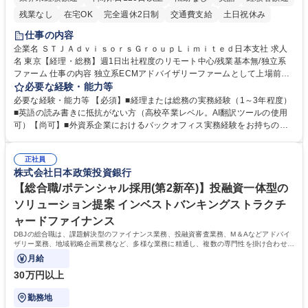
残業なし
在宅OK
完全週休2日制
交通費支給
土日祝休み
仕事の内容
企業名 ＳＴＪＡｄｖｉｓｏｒｓＧｒｏｕｐＬｉｍｉｔｅｄ日本支社 求人
名 東京【経理・総務】週1日出社程度のリモート中心/残業基本無/独立系
ファーム 仕事の内容 独立系ECMアドバイザリーファームとして上場前後
の資本市場戦略を設計する当社にて経理・総務をお任せします。基礎的な
必要な経験・能力等
バックオフィス業務からスタートし組織を支える専任担当として広く活躍
必要な経験・能力等 【必須】■経理または総務の実務経験（1～3年程度）
できる環境です。 ■日常経理、月次および年次決算サポート業務 ■本国
■英語の読み書きに抵抗がない方（高校卒業レベル。AI翻訳ツールの使用
（グローバル）との英文メール対応（AI翻訳ツール等を使用しての対応で
可）【尚可】■外資系企業におけるバックオフィス実務経験をお持ちの方
問題ございません） ■オフィス環境整備、郵便物の発送・受取等の総務業
【必須・尚可要件】簿記などの特別な資格や、TOEIC等のスコアは求めて
務全般 ■その他バックオフィス関連サポート ※ご経験に合わせて無理なく
おりません。日々の事務処理を丁寧かつ正確に行える方を歓迎します。
業務をお任せします。残業も基本的には発生せず、ご自身のペースで業務
正社員
【働き方について】現在は週4日程度の在宅勤務を実施しており、ワーク
株式会社日本政策投資銀行
を進めやすく定着率の高い環境です。 募集職種 東京【経理・総務】週1日
ライフバランスを重視する方に最適な環境です（フルリモートも面接で相
出社程度のリモート中心/残業基本無/独立系ファーム
談可）。【求める人物像】幅広いバックオフィス業務に柔軟に対応でき、
【総合職/ポテンシャル採用(第2新卒)】投融資一体型の
社内外と円滑にコミュニケーションを取りながら業務を推進できる方 学
ソリューション提案 インベストバンキングストラクチ
歴・資格 学歴：大学院 大学 高専 短大 専修学校 高校 語学力： 資格：
ャードファイナンス
DBJの総合職は、課題解決型のファイナンス業務、投融資審査業務、M＆Aなどアドバイ
ザリー業務、地域戦略企画業務など、多様な業務に精通し、複数の専門性を掛け合わせて
広く社会に貢献していく職種です。
月給
30万円以上
勤務地