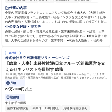
退職金あり
在宅OK
賞与あり
完全週休2日制
交通費支給
仕事の内容
駅近5分以内
土日祝休み
服装自由
寮・社宅あり
食事補助あり
企業名 三菱電機プラントエンジニアリング株式会社 求人名 【大阪】総務
人事＜未経験歓迎＞◇三菱電機G・社会インフラを支える/年休127日 仕事
の内容 総務・人事領域を中心に、これまでのご経験に応じて幅広くお任せ
します。 ＜具体的には＞ ・総務/人事労務（給与・社保・勤怠管理など）
必要な経験・能力等
・採用・教育研修 ・福利厚生運用 など ※基本的には事務所勤務ですが、
必要な経験・能力等 ＜職種未経験歓迎・業界未経験歓迎＞ ～総務、人事
採用や教育等の業務内容により、関西圏以外への日帰り・宿泊を伴う国内
のご経験が無い方でも、意欲のある方であれば未経験OK～ ■歓迎条件：総
出張もございます。 ※担当業務を持ちつつ、お互いに助け合いながら、総
務、人事のご経験をお持ちの方（業界不問） ■求める人物像：・社内外の
務部という組織として協力しながら進める体制です。 募集職種 【大阪】
関係各部門との調整を率先して行い、業務を円滑に遂行できる協調性やコ
総務人事＜未経験歓迎＞◇三菱電機G・社会インフラを支える/年休127日
ミュニケーション能力を持っている方 ・人事総務領域に興味がありゼネラ
正社員
リスト志向をお持ちの方 学歴・資格 学歴：大学院 大学 語学力： 資格：
株式会社日立医薬情報ソリューションズ
【総務・人事】未経験歓迎/日立グループ/組織運営を支
えるゼネラリストを目指す 総務
入社直後は労務（労務管理・給与計算・安全衛生・福利厚生等）からお任せいたします。
将来は総務・採用・教育業務へ守備範囲を広げ、組織運営を支えるゼネラリストをめざせ
ます。
月給
27万7000円以上
勤務地
東京都千代田区
業界未経験歓迎
年間休日120日以上
資格取得支援あり