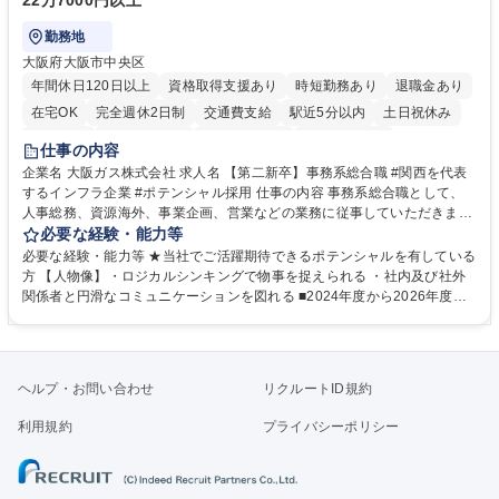
22万7000円以上
勤務地
大阪府大阪市中央区
年間休日120日以上
資格取得支援あり
時短勤務あり
退職金あり
在宅OK
完全週休2日制
交通費支給
駅近5分以内
土日祝休み
服装自由
第二新卒歓迎
寮・社宅あり
食事補助あり
仕事の内容
企業名 大阪ガス株式会社 求人名 【第二新卒】事務系総合職 #関西を代表
するインフラ企業 #ポテンシャル採用 仕事の内容 事務系総合職として、
人事総務、資源海外、事業企画、営業などの業務に従事していただきま
す。 【業務内容の一例】■所属事業部の勤労業務 ■海外に関係する各種業
必要な経験・能力等
務 ■営業部門の企画スタッフ、ルート営業 【キャリアパス】入社後の配属
必要な経験・能力等 ★当社でご活躍期待できるポテンシャルを有している
ポジションで一定期間ご活躍頂いた後、本人の適性及び将来のキャリアを
方 【人物像】・ロジカルシンキングで物事を捉えられる ・社内及び社外
鑑みてジョブローテーションを行います。 【育成】OJTでの現場育成や研
関係者と円滑なコミュニケーションを図れる ■2024年度から2026年度ま
修カリキュラムを通じて、Daigasグループの業務で必要となる知識につい
での3ヵ年を対象とする「Daigasグループ中期経営計画2026」を策定しま
て学んでいただきます。 募集職種 【第二新卒】事務系総合職 #関西を代
した。https://www.osakagas.co.jp/company/press/pr2024/1777576_564
表するインフラ企業 #ポテンシャル採用
72.html ■エネルギーセキュリティの不安定化や気候変動による自然災害の
甚大化など、これまで以上に社会課題解決の重要性が高まっています。
ヘルプ・お問い合わせ
リクルートID規約
「未来の日常」の創造に向けて持続可能な社会の実現に貢献してまいりま
す。 学歴・資格 学歴：大学院 大学 語学力： 資格：
利用規約
プライバシーポリシー