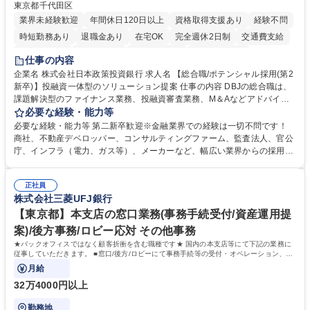
東京都千代田区
業界未経験歓迎
年間休日120日以上
資格取得支援あり
経験不問
時短勤務あり
退職金あり
在宅OK
完全週休2日制
交通費支給
駅近5分以内
土日祝休み
第二新卒歓迎
寮・社宅あり
仕事の内容
食事補助あり
託児所あり
企業名 株式会社日本政策投資銀行 求人名 【総合職/ポテンシャル採用(第2
新卒)】投融資一体型のソリューション提案 仕事の内容 DBJの総合職は、
課題解決型のファイナンス業務、投融資審査業務、M＆Aなどアドバイザ
リー業務、地域戦略企画業務など、多様な業務に精通し、複数の専門性を
必要な経験・能力等
掛け合わせて広く社会に貢献していく職種です。 入社後は、横断的なロー
必要な経験・能力等 第二新卒歓迎※金融業界での経験は一切不問です！
テーションを経て適性や専門性に応じたキャリアを形成していただきま
商社、不動産デベロッパー、コンサルティングファーム、監査法人、官公
す。総合職として入社いただき、下記いずれかの部門でご活躍いただきま
庁、インフラ（電力、ガス等）、メーカーなど、幅広い業界からの採用実
す。※未経験の方に関しては、入行後3ヶ月間の金融の実務を学んでいた
績があります。 ＜求める人物像＞DBJでは、強い社会的使命感をもち、今
だく研修を準備しております。 ・法人RM業務・金融機能業務・コーポレ
後の日本のあり方を俯瞰する総合性と、金融分野のフロンティアを切り拓
ート・ナレッジ業務 ※それぞれの業務内容に関しては、別途その他労働条
正社員
く高い志を併せもった人材を求めています。ポテンシャル採用（第2新
株式会社三菱UFJ銀行
件備考欄に記載 募集職種 【総合職/ポテンシャル採用(第2新卒)】投融資一
卒）では、金融業界での経験や知識を問いません。新たな時代を見据え
体型のソリューション提案
て、複雑化する社会課題の解決に向けて先鞭をつける役割を担いたい、と
【東京都】本支店の窓口業務(事務手続受付/資産運用提
いう気概をお持ちの方を心待ちにしています。 学歴・資格 学歴：大学院
案)/後方事務/ロビー応対 その他事務
大学 語学力： 資格：
★バックオフィスではなく顧客折衝を含む職種です★ 国内の本支店等にて下記の業務に
従事していただきます。 ■窓口/後方/ロビーにて事務手続等の受付・オペレーション、お
客様対応
月給
32万4000円以上
勤務地