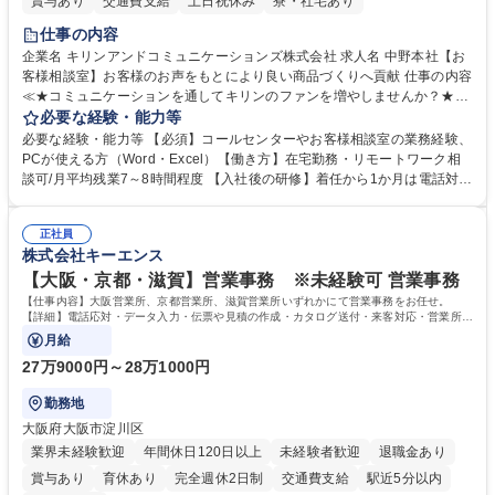
賞与あり
交通費支給
土日祝休み
寮・社宅あり
仕事の内容
企業名 キリンアンドコミュニケーションズ株式会社 求人名 中野本社【お
客様相談室】お客様のお声をもとにより良い商品づくりへ貢献 仕事の内容
≪★コミュニケーションを通してキリンのファンを増やしませんか？★≫
お客様のお声をより良い商品づくりに活かしていく上で、窓口となるお客
必要な経験・能力等
様相談室でのお仕事です。 日々お客様からいただくキリングループへのご
必要な経験・能力等 【必須】コールセンターやお客様相談室の業務経験、
意見を、企業活動に活かしています。お客様からの声に迅速かつ誠意をも
PCが使える方（Word・Excel）【働き方】在宅勤務・リモートワーク相
って対応、情報提供するとともにグループ内活動に反映しています。 【具
談可/月平均残業7～8時間程度 【入社後の研修】着任から1か月は電話対応
体的には】電話応対、メール、お手紙対応、ご指摘品調査報告書作成、有
のOJTを中心に実施し、電話対応に慣れた段階でメール・手紙のOJTを実
人チャットボット対応など。 【1日の対応件数】■電話：月間一人当たり
施する予定です。独り立ち以降もしっかりフォローする体制を整えていま
平均100件前後■メール・手紙：同上40件前後 募集職種 中野本社【お客様
正社員
すのでご安心ください。 【当社について】キリングループの広報機能を担
株式会社キーエンス
相談室】お客様のお声をもとにより良い商品づくりへ貢献
う会社として、お客様との出会いを大切にし、磨き上げたホスピタリティ
を込めてコミュニケーションをとりながら広報関連業務を行っておりま
【大阪・京都・滋賀】営業事務 ※未経験可 営業事務
す。 学歴・資格 学歴：大学院 大学 高専 短大 専修学校 高校 語学力： 資
【仕事内容】大阪営業所、京都営業所、滋賀営業所いずれかにて営業事務をお任せ。
格：
【詳細】電話応対・データ入力・伝票や見積の作成・カタログ送付・来客対応・営業所内
で発生する事務業務や業務改善をお任せ。
月給
27万9000円～28万1000円
勤務地
大阪府大阪市淀川区
業界未経験歓迎
年間休日120日以上
未経験者歓迎
退職金あり
賞与あり
育休あり
完全週休2日制
交通費支給
駅近5分以内