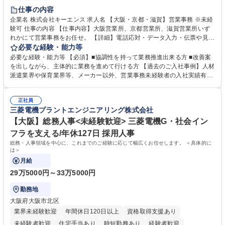
土日祝休み
仕事の内容
企業名 株式会社キーエンス 求人名 【大阪・京都・滋賀】営業事務 ※未経
験可 仕事の内容 【仕事内容】大阪営業所、京都営業所、滋賀営業所いず
れかにて営業事務をお任せ。 【詳細】電話応対・データ入力・伝票や見積
の作成・カタログ送付・来客対応・営業所内で発生する事務業務や業務改
必要な経験・能力等
善をお任せ。 【教育制度】ご入社後、育成担当とペアになりながらOJTに
必要な経験・能力等 【必須】■協調性を持って業務推進出来る方 ■改善案
て業務を覚えていただくことが可能です。業務システムがきちんと構築さ
を出しながら、主体的に業務を進めて行ける方 【過去のご入社事例】人材
れているため、スムーズに仕事に慣れることができる環境です。また、
派遣業界や保育業界等、メーカー以外、営業事務未経験者の入社実績有
「チームで成果を出す文化」があり、良いやり方を積極的に共有しながら
【当社の事務職について】単なる事務ではなく主体性を発揮したサポート
常に改善を目指す風土のため、安心して業務に取り組んでいただけます。
により、キーエンスの付加価値向上に貢献します。ベースの定型業務に加
募集職種 【大阪・京都・滋賀】営業事務 ※未経験可
正社員
えて、お客様や社員の状況に合わせ、能動的なサポート、改善の動きも期
三菱電機プラントエンジニアリング株式会社
待され。組織を支えるスペシャリストとして、チームに貢献し、結果的に
社員から頼られる存在になることができます。平均19:30の退勤以降の業
【大阪】総務人事<未経験歓迎> 三菱電機G・社会イン
務の持ち帰りも禁止されており、メリハリのある働き方となります。 学
フラを支える/年休127日 採用人事
歴・資格 学歴：大学院 大学 高専 短大 語学力： 資格：
総務・人事領域を中心に、これまでのご経験に応じて幅広くお任せします。 ＜具体的に
は＞
月給
29万5000円～33万5000円
勤務地
大阪府大阪市北区
業界未経験歓迎
年間休日120日以上
資格取得支援あり
未経験者歓迎
住宅手当あり
時短勤務あり
経験者歓迎