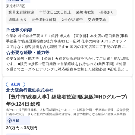
東京都23区
業界未経験歓迎
年間休日120日以上
経験者歓迎
研修あり
退職金あり
完全週休2日制
女性が活躍中
交通費支給
土日祝休み
仕事の内容
企業名 株式会社三菱ＵＦＪ銀行 求人名 【東京都】本支店の窓口業務(事務
手続受付/資産運用提案)/後方事務/ロビー応対 仕事の内容 ★バックオフィ
スではなく顧客折衝を含む職種です★ 国内の本支店等にて下記の業務に従
事していただきます。 ■窓口/後方/ロビーにて事務手続等の受付・オペレ
必要な経験・能力等
ーション、お客様対応 ■窓口にて、ご来店された個人のお客様に対して金
必要な経験・能力等 【必須】★顧客折衝経験を活かしてご活躍可能な環境
融商品のご提案 ■効率的な事務運用の検討・構築等 ≪業務紹介：ご応募前
です。 ■販売or接客or窓口業務or営業経験をお持ちの方(業界不問) ※対話
に必ずご覧ください≫ ※記事 https://www.mysite.bk.mufg.jp/career/circle/
を通じてニーズをヒアリングし対応/提案を実施した経験必須 ■正社員とし
article17/ ※動画 https://youtu.be/H-S7HaJqqbg 募集職種 【東京都】本支
ての就業経験1年以上 【歓迎】■金融業界での就業経験■銀行での預金為替
店の窓口業務(事務手続受付/資産運用提案)/後方事務/ロビー応対
事務経験 ■金融商品の提案・販売経験 ≪魅力≫研修やOJT環境が整ってい
正社員
るので安心して入行いただけます。 幅広いキャリアの選択肢があり、公募
北大阪急行電鉄株式会社
や社内副業等を活用し、 一人ひとりが挑戦できるカルチャーが浸透してい
ます。 学歴・資格 学歴：大学院 大学 高専 短大 専修学校 高校 語学力：
【豊中市/総務人事】経験者歓迎!/阪急阪神HDグループ/
資格：
年休124日 総務
当社にて採用関係業務、人材育成業務を中心に、中期経営計画・予算等の管理、設備投資
計画等の策定、さらに社内の重要会議の運営等、経営の根幹となる幅広い総務人事業務全
般を担当していただきます。
月給
30万円～38万円