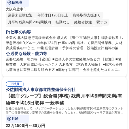
勤務地
大阪府豊中市
業界未経験歓迎
年間休日120日以上
資格取得支援あり
月平均残業時間20時間以内
転勤なし
経験者歓迎
駅ナカ
退職金あり
完全週休2日制
交通費支給
駅近5分以内
仕事の内容
土日祝休み
服装自由
昼食補助あり
食事補助あり
企業名 北大阪急行電鉄株式会社 求人名 【豊中市/総務人事】経験者歓迎！/
阪急阪神HDグループ/年休124日 仕事の内容 当社にて採用関係業務、人材
育成業務を中心に、中期経営計画・予算等の管理、設備投資計画等の策
定、さらに社内の重要会議の運営等、経営の根幹となる幅広い総務人事業
必要な経験・能力等
務全般を担当していただきます。 【主な業務内容】 ■採用関係業務および
必要な経験・能力等 【必須】■総務人事の実務経験がある方 【歓迎】■採
人材育成(社員研修)業務の推進 ■中期経営計画および予算等の管理 ■設備
用業務、人材育成に携わったことのある方 【求める人物像】 ■探求心を持
投資計画等の策定 ■社内の重要会議の運営 ■その他総務人事業務全般 【入
ち前向きに業務に取り組める方 ■臆せずに部門・会社を超えたコミュニケ
社後】入社後は採用や育成をメインに担当し将来的には経営根幹に関わる
ーションの取れる方 ■自分で考えて行動のできる方 ■第二の創業期を迎え
総務人事業務全般へ幅広く従事していただきます。 募集職種 【豊中市/総
る当社で組織の次代を担うネクスト人材として長期的に成長したい方 ■周
務人事】経験者歓迎！/阪急阪神HDグループ/年休124日
正社員
囲のメンバーと協調しつつ主体性を持って能動的に業務を推進できる方 学
公益財団法人東京都道路整備保全公社
歴・資格 学歴：大学院 大学 高専 短大 専修学校 高校 語学力： 資格：
【都庁グループ】総合職(事務) 残業月平均9時間未満/有
給年平均16日取得 一般事務
当社の総合職として、ジョブローテーションによる人事経理部門や収益事業等のフロント
部門の部署等幅広い部署での業務をお任せいたします。研修制度やキャリア支援が充実し
ております！ ※下記業務詳細
月給
22万1500円～30万円