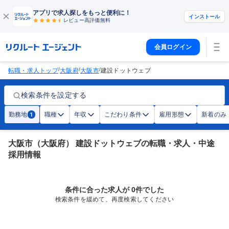
アプリで求人探しをもっと便利に！
インストール
レビュー高評価
無料
会員ログイン
/
/
/
転職・求人トップ
大阪府
大阪市
建設ドットウェブ
検索条件を設定する
勤務地
職種
年収
こだわり条件
雇用形態
新着のみ
1
大阪市（大阪府） 建設ドットウェブの転職・求人・中途
採用情報
条件に合った求人が 0件でした
検索条件を緩めて、再度検索してください