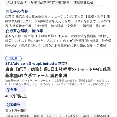
介護休暇あり
月平均残業時間20時間以内
未経験者歓迎
住宅手当あり
時短勤務あり
退職金あり
在宅OK
賞与あり
仕事の内容
育休あり
完全週休2日制
交通費支給
土日祝休み
寮・社宅あり
企業名 株式会社日立医薬情報ソリューションズ 求人名 【総務・人事】未
経験歓迎/日立グループ/組織運営を支えるゼネラリストを目指す 仕事の内
容 入社直後は労務（労務管理・給与計算・安全衛生・福利厚生等）からお
任せいたします。将来は総務・採用・教育業務へ守備範囲を広げ、組織運
必要な経験・能力等
営を支えるゼネラリストをめざせます。 ・初期業務：労働時間管理、給与
必要な経験・能力等 ★未経験歓迎！ ★人事・総務領域を横断的に経験し
計算、社会保険対応、福利厚生管理、安全衛生、健康経営推進等をお任せ
幅広いスキルを身につけたい方におすすめ！ ■労務管理(給与計算・社会保
します。ご経験に応じて、休職者管理など、幅広く経験を積んでいただき
険手続き・勤怠管理など)に関心があり主体的に取り組める方 ※労務経験
ます。 ・将来的な広がり：総務・採用・教育・税務対応・経営企画等。
者は早期にご活躍いただけます。 ■チームで仕事を推進できる方■将来は
★メンバーがマンツーマンで丁寧に教えるため、ご経験が浅くても安心！
マネジメント職として活躍したい 【尚可】■人事、労務、採用、教育業務
幅広く経験を積みたい意欲がある方に最適な環境です。 募集職種 【総
正社員
のご経験 ■労務管理（給与計算・社会保険手続き・勤怠管理など）の経験
STJAdvisorsGroupLimited日本支社
務・人事】未経験歓迎/日立グループ/組織運営を支えるゼネラリストを目
■衛生管理者の資格をお持ちの方 学歴・資格 学歴：大学院 大学 高専 短大
指す
専修学校 高校 語学力： 資格：
東京【経理・総務】週1日出社程度のリモート中心/残業
基本無/独立系ファーム 総務事務
独立系ECMアドバイザリーファームとして上場前後の資本市場戦略を設計する当社にて
経理・総務をお任せします。基礎的なバックオフィス業務からスタートし組織を支える専
任担当として広く活躍できる環境です。
年俸
400万円以上
勤務地
東京都千代田区
業界未経験歓迎
年間休日120日以上
転勤なし
英語
経験者歓迎