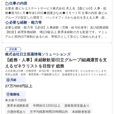
経験者歓迎
退職金あり
在宅OK
賞与あり
育休あり
仕事の内容
完全週休2日制
交通費支給
長期歓迎
駅近5分以内
土日祝休み
企業名 森ビルエステートサービス株式会社 求人名 【森ビルG】人事・総
務◆賞与5ヶ月◆年休120日◆残業少なめ◆リモート可 仕事の内容 森ビル
グループの安定した環境で、バックオフィスから会社を支える人事・総務
をお任せします。 労務と総務の業務をバランスよく担当し、ゆくゆくは制
必要な経験・能力等
度改定などのコア業務にも挑戦できる、やりがいある環境です。 ■勤怠管
必要な経験・能力等 【必須】人事経験（労務・給与社保等）及び総務経験
理、給与計算、社会保険手続き、年末調整等の労務管理全般 ■入退社手続
【歓迎】経理実務経験、簿記3級以上 業界未経験の方も歓迎です。マニュ
き、社内規定の改定や人事制度改定などのコア業務 ■社内イベントの企画
アルと部内OJT体制があるため、即戦力として安心して始められます。
運営やその他総務業務全般 ※労務と総務を1：1の割合でお任せ。 入社後
【魅力・やりがい】森ビルGの安定基盤で労務から総務まで幅広く携われ
は部内のOJTを中心に、あなたの経験に合わせて不足している部分はいつ
ます。定型業務に留まらず、社内規定や人事制度の改定など会社のコア業
でも質問・相談できる環境が整っているため、安心して成長できます。 募
正社員
務に挑戦できるため、自身の成長と組織への貢献度をダイレクトに実感で
株式会社日立医薬情報ソリューションズ
集職種 【森ビルG】人事・総務◆賞与5ヶ月◆年休120日◆残業少なめ◆
きます。 残業少なめ、週1日リモート可など、ワークライフバランスを保
リモート可
ち長期活躍できる環境です。 「これまでの幅広い経験を活かし、長期的な
【総務・人事】未経験歓迎/日立グループ/組織運営を支
キャリアを築きたい」という前向きな意欲と挑戦を全力で応援します。 学
えるゼネラリストを目指す 総務
歴・資格 学歴：大学院 大学 高専 短大 専修学校 高校 語学力： 資格：日商
入社直後は労務（労務管理・給与計算・安全衛生・福利厚生等）からお任せいたします。
簿記検定1級 日商簿記検定2級 日商簿記検定3級
将来は総務・採用・教育業務へ守備範囲を広げ、組織運営を支えるゼネラリストをめざせ
ます。
月給
27万7000円以上
勤務地
東京都千代田区
業界未経験歓迎
年間休日120日以上
資格取得支援あり
介護休暇あり
月平均残業時間20時間以内
未経験者歓迎