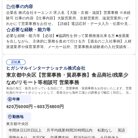
土日祝休み
仕事の内容
企業名 株式会社キーエンス 求人名 【大阪・京都・滋賀】営業事務 ※未経
験可 仕事の内容 【仕事内容】大阪営業所、京都営業所、滋賀営業所いず
れかにて営業事務をお任せ。 【詳細】電話応対・データ入力・伝票や見積
の作成・カタログ送付・来客対応・営業所内で発生する事務業務や業務改
必要な経験・能力等
善をお任せ。 【教育制度】ご入社後、育成担当とペアになりながらOJTに
必要な経験・能力等 【必須】■協調性を持って業務推進出来る方 ■改善案
て業務を覚えていただくことが可能です。業務システムがきちんと構築さ
を出しながら、主体的に業務を進めて行ける方 【過去のご入社事例】人材
れているため、スムーズに仕事に慣れることができる環境です。また、
派遣業界や保育業界等、メーカー以外、営業事務未経験者の入社実績有
「チームで成果を出す文化」があり、良いやり方を積極的に共有しながら
【当社の事務職について】単なる事務ではなく主体性を発揮したサポート
常に改善を目指す風土のため、安心して業務に取り組んでいただけます。
により、キーエンスの付加価値向上に貢献します。ベースの定型業務に加
募集職種 【大阪・京都・滋賀】営業事務 ※未経験可
正社員
えて、お客様や社員の状況に合わせ、能動的なサポート、改善の動きも期
ヒガシマルインターナショナル株式会社
待され。組織を支えるスペシャリストとして、チームに貢献し、結果的に
社員から頼られる存在になることができます。平均19:30の退勤以降の業
東京都中央区【営業事務・貿易事務】食品商社/残業少
務の持ち帰りも禁止されており、メリハリのある働き方となります。 学
なめ/リモート等相談可 営業事務
歴・資格 学歴：大学院 大学 高専 短大 語学力： 資格：
食品の加工・販売を行っている当社にて、営業事務・貿易事務をお任せいたします。営業
社員のサポートポジションとして、受発注から海外工場との調整まで幅広く対応し、当社
事業の根幹を支えていただきます。
年俸
420万6000円～603万4800円
勤務地
東京都中央区
年間休日120日以上
月平均残業時間20時間以内
転勤なし
英語
退職金あり
在宅OK
交通費支給
駅近5分以内
土日祝休み