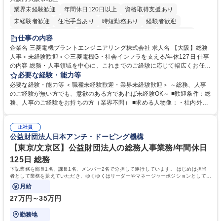
業界未経験歓迎
年間休日120日以上
資格取得支援あり
未経験者歓迎
住宅手当あり
時短勤務あり
経験者歓迎
退職金あり
在宅OK
賞与あり
完全週休2日制
交通費支給
仕事の内容
駅近5分以内
土日祝休み
服装自由
寮・社宅あり
食事補助あり
企業名 三菱電機プラントエンジニアリング株式会社 求人名 【大阪】総務
人事＜未経験歓迎＞◇三菱電機G・社会インフラを支える/年休127日 仕事
の内容 総務・人事領域を中心に、これまでのご経験に応じて幅広くお任せ
します。 ＜具体的には＞ ・総務/人事労務（給与・社保・勤怠管理など）
必要な経験・能力等
・採用・教育研修 ・福利厚生運用 など ※基本的には事務所勤務ですが、
必要な経験・能力等 ＜職種未経験歓迎・業界未経験歓迎＞ ～総務、人事
採用や教育等の業務内容により、関西圏以外への日帰り・宿泊を伴う国内
のご経験が無い方でも、意欲のある方であれば未経験OK～ ■歓迎条件：総
出張もございます。 ※担当業務を持ちつつ、お互いに助け合いながら、総
務、人事のご経験をお持ちの方（業界不問） ■求める人物像：・社内外の
務部という組織として協力しながら進める体制です。 募集職種 【大阪】
関係各部門との調整を率先して行い、業務を円滑に遂行できる協調性やコ
総務人事＜未経験歓迎＞◇三菱電機G・社会インフラを支える/年休127日
ミュニケーション能力を持っている方 ・人事総務領域に興味がありゼネラ
正社員
リスト志向をお持ちの方 学歴・資格 学歴：大学院 大学 語学力： 資格：
公益財団法人日本アンチ・ドーピング機構
【東京/文京区】公益財団法人の総務人事業務/年間休日
125日 総務
下記業務を部長1名、課長1名、メンバー2名で分担して遂行しています。 はじめは担当
者として業務を覚えていただき、ゆくゆくはリーダーやマネージャーポジションとして活
躍いただくことを期待しています。
月給
27万円～35万円
勤務地