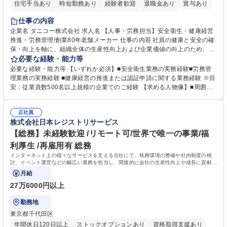
住宅手当あり
時短勤務あり
経験者歓迎
退職金あり
賞与あり
完全週休2日制
交通費支給
駅近5分以内
土日祝休み
仕事の内容
寮・社宅あり
企業名 タニコー株式会社 求人名 【人事・労務担当】安全衛生・健康経営
推進・労務管理/創業80年老舗メーカー 仕事の内容 社員の健康と安全の確
保・向上を軸に、組織全体の生産性向上および企業価値の向上のため、経
営層と密接に連携しながら、定型業務にとどまらず、制度設計や施策立案
必要な経験・能力等
などの上流工程から関与していただきます。 【主な業務内容】■安全衛生
必要な経験・能力等 【いずれか必須】■安全衛生業務の実務経験■労務管
業務（ストレスチェック、健康診断の運用、産業医との連携 など）■健康
理業務の実務経験 ■健康経営の推進または認証申請に関する業務経験 ※目
経営認証取得に向けた企画・推進■労務管理（労働時間の分析、労働環境
安：従業員数500名以上規模の企業でのご経験 【求める人物像】■周囲
の改善）■規程改定、制度設計、業務改善の推進■労働基準監督署対応、団
（社員・経営層）と円滑にコミュニケーションを図れる方■労務課題に対
体交渉対応 など 【採用背景】現在組織変革期の為、労務領域から組織力
し、迅速かつ的確に対応できる問題解決力をお持ちの方■チームおよび他
を底上げすべく、ともにご活躍いただける方の増員募集となります。 募集
正社員
部門と連携しながら業務を推進できる方■Excelや労務管理システムの実務
株式会社日本レジストリサービス
職種 【人事・労務担当】安全衛生・健康経営推進・労務管理/創業80年老
使用経験をお持ちの方 学歴・資格 学歴：大学院 大学 高専 短大 専修学校
舗メーカー
高校 語学力： 資格：
【総務】未経験歓迎 /リモート可/世界で唯一の事業/福
利厚生 /再雇用有 総務
インターネット上の様々なサービスを支える当社にて、執務環境の整備や社内制度の検
討、イベント運営などの幅広い業務を担当し、間接的に会社の生産性向上や成長に貢献し
ている部署です。
月給
27万6000円以上
勤務地
東京都千代田区
年間休日120日以上
ストックオプションあり
資格取得支援あり