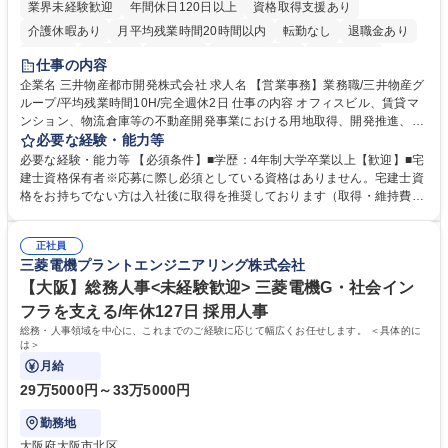
業界未経験歓迎
年間休日120日以上
資格取得支援あり
介護休暇あり
月平均残業時間20時間以内
転勤なし
退職金あり
在宅OK
賞与あり
育休あり
完全週休2日制
交通費支給
仕事の内容
駅近5分以内
土日祝休み
寮・社宅あり
企業名 三井物産都市開発株式会社 求人名 【営業事務】業務職/三井物産グ
ループ/平均残業時間10H/完全週休2日 仕事の内容 オフィスビル、賃貸マ
ンション、物流倉庫等の不動産開発事業における用地取得、開発推進、賃
貸運営、売却、仲介・活用提案等を行う営業部門において事務業務を担当
必要な経験・能力等
いただきます。 【詳細】・契約書管理、契約書製本、捺印対応、ファイリ
必要な経験・能力等 【必須条件】■学歴：4年制大学卒業以上【歓迎】■宅
ング、登記簿取得、調書取得・支払業務（各種費用支払、支払管理、請
建士資格保有者※応募に際し必須としている資格はありません。宅建士資
求・支払データ登録、取引先マスター申請対応）・予算作成及び予実管
格をお持ちでない方は入社後に取得を推奨しております（取得・維持費用
理・各種稟議書、報告書作成業務・各種台帳管理、交際費・会議費支払報
の一部補助あり） 【求める人物像】 ・向学心豊かで、主体的に行動でき
告書作成及び月次管理・部内総務庶務全般 など※※配属先によっては上記
る方。 ・社内外の多様な関係者と協調して業務を進められるコミュニケー
の他に担当頂く業務が発生する場合があります。 募集職種 【営業事務】
正社員
ション力がある方。 ・チャレンジを厭わず、粘り強く業務に取り組める
三菱電機プラントエンジニアリング株式会社
業務職/三井物産グループ/平均残業時間10H/完全週休2日
方。多様な関係者と謙虚に信頼関係を構築でき、期限を意識したスケジュ
ール管理が出来る方。※将来的に他部署（営業部門、コーポレート部門）
【大阪】総務人事<未経験歓迎> 三菱電機G・社会イン
へのジョブローテーションの可能性があります。 学歴・資格 学歴：大学
フラを支える/年休127日 採用人事
院 大学 語学力： 資格：宅地建物取引士
総務・人事領域を中心に、これまでのご経験に応じて幅広くお任せします。 ＜具体的に
は＞
月給
29万5000円～33万5000円
勤務地
大阪府大阪市北区