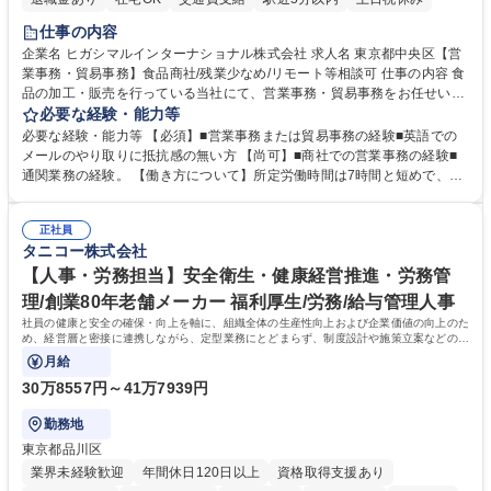
仕事の内容
企業名 ヒガシマルインターナショナル株式会社 求人名 東京都中央区【営
業事務・貿易事務】食品商社/残業少なめ/リモート等相談可 仕事の内容 食
品の加工・販売を行っている当社にて、営業事務・貿易事務をお任せいた
します。営業社員のサポートポジションとして、受発注から海外工場との
必要な経験・能力等
調整まで幅広く対応し、当社事業の根幹を支えていただきます。 ■受発注
必要な経験・能力等 【必須】■営業事務または貿易事務の経験■英語での
業務、請求書発行 ■海外工場とのスケジュール調整 ■在庫管理 ■輸入書類
メールのやり取りに抵抗感の無い方 【尚可】■商社での営業事務の経験■
の確認・作成 ■配送手配 ■通関業者を通して行う輸出入業全般 ■倉庫との
通関業務の経験。 【働き方について】所定労働時間は7時間と短めで、残
倉入れ調整等 ※ゼネラリストとしてのキャリアアップを目指すことが可能
業も月平均20時間以下です。時差出勤制度や週1日のリモート勤務も相談
です。単に商品を販売するだけでなく原料の仕入れから販売までをトータ
可能で、ワークライフバランスを保ち長期就業しやすい環境です。 【当社
ルプロデュースしているため、商品に関わる全ての業務をサポート頂きま
正社員
の強み】1991年の設立以来、外食産業を中心としたお客様の多様なニー
タニコー株式会社
す。 募集職種 東京都中央区【営業事務・貿易事務】食品商社/残業少なめ/
ズに沿った冷凍水産物等の生産・輸入・販売を一貫して手掛けています。
リモート等相談可
自社工場と海外拠点の強固な連携によるワンストップサービスが最大の強
【人事・労務担当】安全衛生・健康経営推進・労務管
みです。 学歴・資格 学歴：大学院 大学 語学力：英語 資格：
理/創業80年老舗メーカー 福利厚生/労務/給与管理人事
社員の健康と安全の確保・向上を軸に、組織全体の生産性向上および企業価値の向上のた
め、経営層と密接に連携しながら、定型業務にとどまらず、制度設計や施策立案などの上
流工程から関与していただきます。
月給
30万8557円～41万7939円
勤務地
東京都品川区
業界未経験歓迎
年間休日120日以上
資格取得支援あり