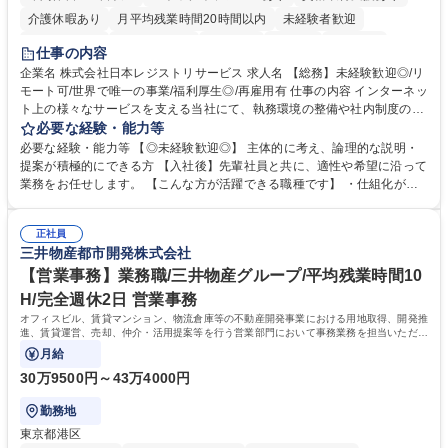
介護休暇あり
月平均残業時間20時間以内
未経験者歓迎
住宅手当あり
時短勤務あり
研修あり
在宅OK
賞与あり
仕事の内容
完全週休2日制
交通費支給
駅近5分以内
土日祝休み
服装自由
企業名 株式会社日本レジストリサービス 求人名 【総務】未経験歓迎◎/リ
モート可/世界で唯一の事業/福利厚生◎/再雇用有 仕事の内容 インターネッ
ト上の様々なサービスを支える当社にて、執務環境の整備や社内制度の検
討、イベント運営などの幅広い業務を担当し、間接的に会社の生産性向上
必要な経験・能力等
や成長に貢献している部署です。 会社の全メンバーが安心して長く成果を
必要な経験・能力等 【◎未経験歓迎◎】 主体的に考え、論理的な説明・
発揮できる環境を整えるために、毎日のメンテナンスや維持管理に加え、
提案が積極的にできる方 【入社後】先輩社員と共に、適性や希望に沿って
新たな施策検討を積極的に行っていただき、会社全体を巻き込み課題解決
業務をお任せします。 【こんな方が活躍できる職種です】 ・仕組化が好
を推進。 ・オフィス運営：執務環境の整備・物品管理・社内規定整備/改
き/得意・協働の姿勢を持っている・優先順位付け、マルチタスクが得意・
善・イベント企画/運営・非常時の対応 など、本人の希望や適性によって
様々な立場で物事を考えられる・定型業務だけでなく突発的な出来事にも
幅広い業務の体得が可能で、多様なキャリアパスを描くことも可能です。
正社員
対処できる・新しいことに興味関心がある 【魅力】■自己啓発支援：資格
三井物産都市開発株式会社
募集職種 【総務】未経験歓迎◎/リモート可/世界で唯一の事業/福利厚生◎/
取得や通信教育など費用の80%（年間25万円まで）を補助 ■住宅手当：家
再雇用有
賃の50%（月額7万円まで）を補助 学歴・資格 学歴：大学院 大学 語学
【営業事務】業務職/三井物産グループ/平均残業時間10
力： 資格：
H/完全週休2日 営業事務
オフィスビル、賃貸マンション、物流倉庫等の不動産開発事業における用地取得、開発推
進、賃貸運営、売却、仲介・活用提案等を行う営業部門において事務業務を担当いただき
ます。
月給
30万9500円～43万4000円
勤務地
東京都港区