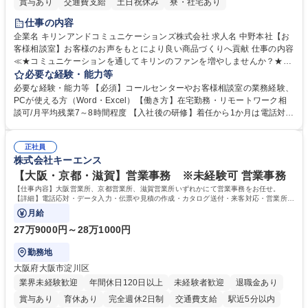
賞与あり
交通費支給
土日祝休み
寮・社宅あり
仕事の内容
企業名 キリンアンドコミュニケーションズ株式会社 求人名 中野本社【お
客様相談室】お客様のお声をもとにより良い商品づくりへ貢献 仕事の内容
≪★コミュニケーションを通してキリンのファンを増やしませんか？★≫
お客様のお声をより良い商品づくりに活かしていく上で、窓口となるお客
必要な経験・能力等
様相談室でのお仕事です。 日々お客様からいただくキリングループへのご
必要な経験・能力等 【必須】コールセンターやお客様相談室の業務経験、
意見を、企業活動に活かしています。お客様からの声に迅速かつ誠意をも
PCが使える方（Word・Excel）【働き方】在宅勤務・リモートワーク相
って対応、情報提供するとともにグループ内活動に反映しています。 【具
談可/月平均残業7～8時間程度 【入社後の研修】着任から1か月は電話対応
体的には】電話応対、メール、お手紙対応、ご指摘品調査報告書作成、有
のOJTを中心に実施し、電話対応に慣れた段階でメール・手紙のOJTを実
人チャットボット対応など。 【1日の対応件数】■電話：月間一人当たり
施する予定です。独り立ち以降もしっかりフォローする体制を整えていま
平均100件前後■メール・手紙：同上40件前後 募集職種 中野本社【お客様
正社員
すのでご安心ください。 【当社について】キリングループの広報機能を担
株式会社キーエンス
相談室】お客様のお声をもとにより良い商品づくりへ貢献
う会社として、お客様との出会いを大切にし、磨き上げたホスピタリティ
を込めてコミュニケーションをとりながら広報関連業務を行っておりま
【大阪・京都・滋賀】営業事務 ※未経験可 営業事務
す。 学歴・資格 学歴：大学院 大学 高専 短大 専修学校 高校 語学力： 資
【仕事内容】大阪営業所、京都営業所、滋賀営業所いずれかにて営業事務をお任せ。
格：
【詳細】電話応対・データ入力・伝票や見積の作成・カタログ送付・来客対応・営業所内
で発生する事務業務や業務改善をお任せ。
月給
27万9000円～28万1000円
勤務地
大阪府大阪市淀川区
業界未経験歓迎
年間休日120日以上
未経験者歓迎
退職金あり
賞与あり
育休あり
完全週休2日制
交通費支給
駅近5分以内