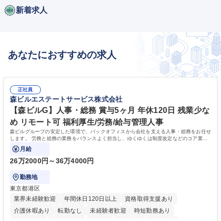
新着求人
あなたにおすすめの求人
正社員
森ビルエステートサービス株式会社
【森ビルG】人事・総務 賞与5ヶ月 年休120日 残業少な
め リモート可 福利厚生/労務/給与管理人事
森ビルグループの安定した環境で、バックオフィスから会社を支える人事・総務をお任せ
します。 労務と総務の業務をバランスよく担当し、ゆくゆくは制度改定などのコア業務
にも挑戦できる、やりがいある環境です。
月給
26万2000円～36万4000円
勤務地
東京都港区
業界未経験歓迎
年間休日120日以上
資格取得支援あり
介護休暇あり
転勤なし
未経験者歓迎
時短勤務あり