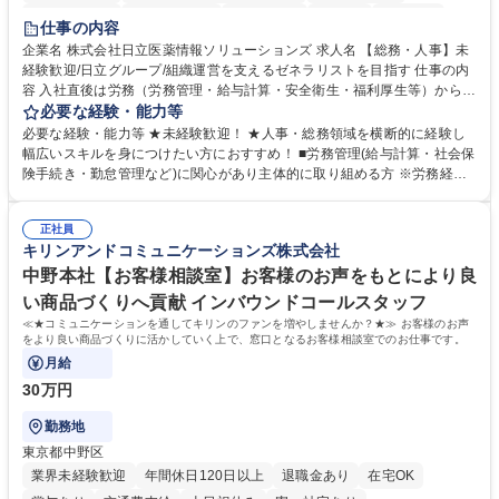
住宅手当あり
時短勤務あり
退職金あり
在宅OK
賞与あり
仕事の内容
育休あり
完全週休2日制
交通費支給
土日祝休み
寮・社宅あり
企業名 株式会社日立医薬情報ソリューションズ 求人名 【総務・人事】未
経験歓迎/日立グループ/組織運営を支えるゼネラリストを目指す 仕事の内
容 入社直後は労務（労務管理・給与計算・安全衛生・福利厚生等）からお
任せいたします。将来は総務・採用・教育業務へ守備範囲を広げ、組織運
必要な経験・能力等
営を支えるゼネラリストをめざせます。 ・初期業務：労働時間管理、給与
必要な経験・能力等 ★未経験歓迎！ ★人事・総務領域を横断的に経験し
計算、社会保険対応、福利厚生管理、安全衛生、健康経営推進等をお任せ
幅広いスキルを身につけたい方におすすめ！ ■労務管理(給与計算・社会保
します。ご経験に応じて、休職者管理など、幅広く経験を積んでいただき
険手続き・勤怠管理など)に関心があり主体的に取り組める方 ※労務経験
ます。 ・将来的な広がり：総務・採用・教育・税務対応・経営企画等。
者は早期にご活躍いただけます。 ■チームで仕事を推進できる方■将来は
★メンバーがマンツーマンで丁寧に教えるため、ご経験が浅くても安心！
マネジメント職として活躍したい 【尚可】■人事、労務、採用、教育業務
幅広く経験を積みたい意欲がある方に最適な環境です。 募集職種 【総
正社員
のご経験 ■労務管理（給与計算・社会保険手続き・勤怠管理など）の経験
キリンアンドコミュニケーションズ株式会社
務・人事】未経験歓迎/日立グループ/組織運営を支えるゼネラリストを目
■衛生管理者の資格をお持ちの方 学歴・資格 学歴：大学院 大学 高専 短大
指す
専修学校 高校 語学力： 資格：
中野本社【お客様相談室】お客様のお声をもとにより良
い商品づくりへ貢献 インバウンドコールスタッフ
≪★コミュニケーションを通してキリンのファンを増やしませんか？★≫ お客様のお声
をより良い商品づくりに活かしていく上で、窓口となるお客様相談室でのお仕事です。
月給
30万円
勤務地
東京都中野区
業界未経験歓迎
年間休日120日以上
退職金あり
在宅OK