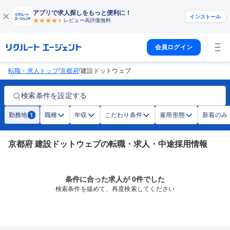
アプリで求人探しをもっと便利に！
インストール
レビュー高評価
無料
会員ログイン
/
/
転職・求人トップ
京都府
建設ドットウェブ
検索条件を設定する
勤務地
職種
年収
こだわり条件
雇用形態
新着のみ
1
京都府 建設ドットウェブの転職・求人・中途採用情報
条件に合った求人が 0件でした
検索条件を緩めて、再度検索してください