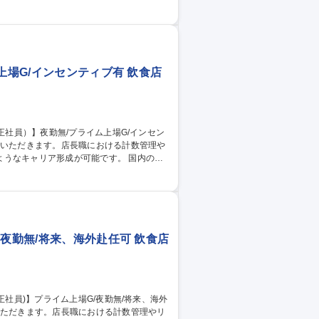
工事現場の監理を行います。専門知識を活
っかり取得できます/平均月残業時間20時
建築設計】★一
上場G/インセンティブ有 飲食店
キャリア形成が可能です。 国内の店
【店長職業務】■調理業務、仕込み、ホール
トの管理 ■店舗の経営戦略の立案 ■店舗の
ます。 ※従事すべき業務の変更の範囲:当
/プライム上場G/インセンティブ有
夜勤無/将来、海外赴任可 飲食店