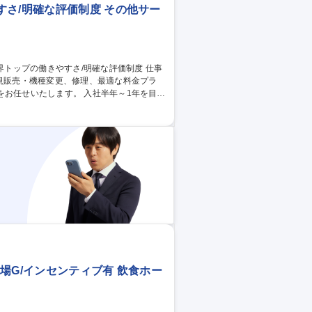
さ/明確な評価制度 その他サー
新規販売・機種変更、修理、最適な料金プラ
す。 入社半年～1年を目処
ど前職の知識や経験が活かせます。【業界
する研修の他、入社年次に応じた研修やEラ
社員旅行の実施、月額最高8万円の資格手
/ストアマネー
場G/インセンティブ有 飲食ホー