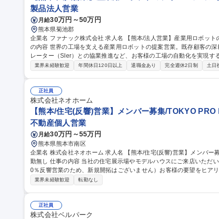
製品法人営業
30万円～50万円
月給
熊本県菊池郡
企業名 ファナック株式会社 求人名 【熊本/法人営業】産業用ロボットのソリューション営業（既存・新規） 仕事
の内容 世界の工場を支える産業用ロボットの提案営業。既存顧客の
レーター（SIer）との協業推進など、お客様の工場の自動化を実現
【業務詳細】産業用ロボット全般の既存・新規営業を担当。既存営業
業界未経験歓迎
年間休日120日以上
退職金あり
完全週休2日制
土日
ーを深耕し、新規営業は展示会やWeb等からリードを獲得します。いず
強力な連携・技術支援が不可欠であり、販売店の新規開拓や取扱拡大
つ、リモート等も活用しながら、当社商品の高い技術力と付加価値を提案し販売を推
正社員
法人営業】産業用ロボットのソリューション営業（既存・新規）
株式会社ネオホーム
【熊本/住宅(反響)営業】メンバー募集/TOKYO PRO M
不動産個人営業
30万円～55万円
月給
熊本県熊本市南区
企業名 株式会社ネオホーム 求人名 【熊本/住宅(反響)営業】メンバー募集/TOKYO PRO Market上場/DX認定◎/転
勤無し 仕事の内容 当社の住宅展示場やモデルハウスにご来店いただいたお客様への営業をお任せします！（10
0％反響営業のため、新規開拓はございません）お客様の要望をヒア
ートナーです。 【詳細】 ◎お打ち合わせ ◎見積だし ◎引き渡し など ※集客はHPやSNSをメインで行っていま
業界未経験歓迎
転勤なし
す。 募集職種 【熊本/住宅(反響)営業】メンバー募集/TOKYO PRO M
正社員
株式会社ベルパーク