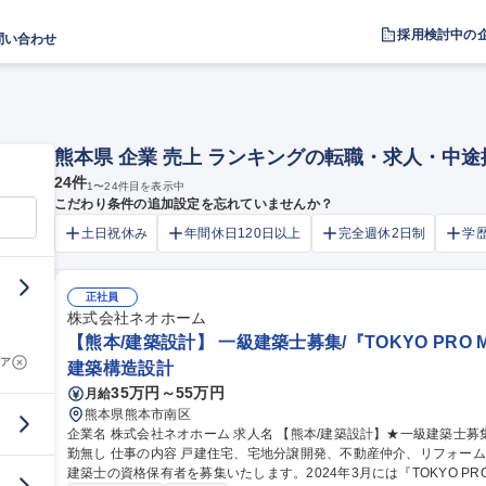
採用検討中の
問い合わせ
熊本県 企業 売上 ランキングの転職・求人・中
24
件
1
〜
24
件目を表示中
こだわり条件の追加設定を忘れていませんか？
土日祝休み
年間休日120日以上
完全週休2日制
学
正社員
株式会社ネオホーム
【熊本/建築設計】 一級建築士募集/『TOKYO PRO M
ア
建築構造設計
35万円～55万円
月給
熊本県熊本市南区
企業名 株式会社ネオホーム 求人名 【熊本/建築設計】★一級建築士募集/『TOKYO PRO Market』上場/DX認定/転
勤無し 仕事の内容 戸建住宅、宅地分譲開発、不動産仲介、リフォームなどの事業を展開している当社にて、1級
建築士の資格保有者を募集いたします。2024年3月には『TOKYO PRO