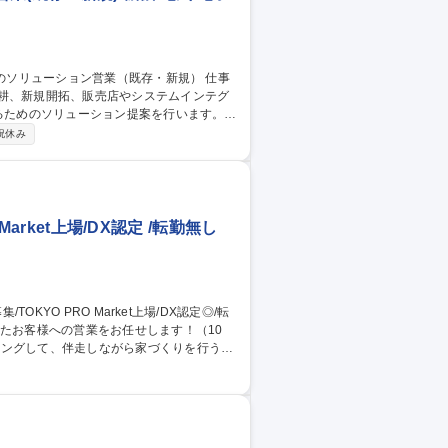
深耕、新規開拓、販売店やシステムインテグ
するためのソリューション提案を行います。
は商流（直販・代理店等）を問わずユーザ
祝休み
れも販売店やSIer、周辺機器メーカーとの
にも注力します。顧客訪問を基本としつ
進します。 募集職種 【熊本/
arket上場/DX認定 /転勤無し
リングして、伴走しながら家づくりを行うパ
arket上場/DX認定◎/転勤無し