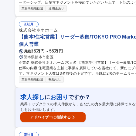
ーダーシップ、店舗マネジメントを極めていただいた上で、下記のようなキャ
マネジメント、海外の店舗立上げ、管理部門でのサポート業務など 【
業界未経験歓迎
退職金あり
務■売上金管理、食材管理■店舗の衛生管理■スタッフの育成、シフト
高める企画立案など店舗運営に関わる業務を幅広くお任せいたします
全般 募集職種 熊本【店長候補(グローバル正社員)】プライム上場G/
正社員
株式会社ネオホーム
【熊本/住宅営業】リーダー募集/TOKYO PRO Mark
個人営業
35万円～55万円
月給
熊本県熊本市南区
企業名 株式会社ネオホーム 求人名 【熊本/住宅営業】リーダー募集/TOKYO PRO Market上場/DX認定◎/転勤無し
仕事の内容 住宅営業を主軸に事業を展開している当社にて、新たにプ
す。マネジメント人数は3名前後の予定です。※既に2名のチームリーダーが在籍 【具体的には】
の顧客対応及びフォローアップ（100％反響営業のため、新規開拓は
業界未経験歓迎
転勤なし
業務 ※DX化を進めており、顧客のアフターフォローについては、シ
ります。そのため、効率的な顧客フォローが可能です。 募集職種 【熊本/住宅営業】リーダー募集/TOKYO PRO
Market上場/DX認定◎/転勤無し
求人探し
お困り
に
ですか？
業界トップクラスの求人件数から、あなたの力を最大限に発揮できる
しをお手伝いします。
アドバイザーに相談する
正社員