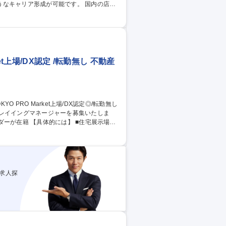
リア形成が可能です。 国内の店舗
店長職業務】■調理業務、仕込み、ホール業
の管理■店舗の経営戦略の立案■店舗の売上を
。※従事すべき業務の変更の範囲:当社業務
夜勤無/将来、海外赴任可
et上場/DX認定 /転勤無し 不動産
レイイングマネージャーを募集いたしま
 ■住宅展示場で
無し）■他営業メンバー約3名のマネジメント
ステムで一元管理し分析を行いやすくしてお
求人探