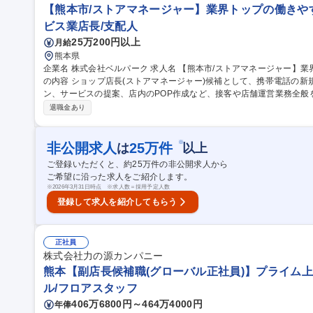
【熊本市/ストアマネージャー】業界トップの働きやす
ビス業店長/支配人
25万200円以上
月給
熊本県
企業名 株式会社ベルパーク 求人名 【熊本市/ストアマネージャー】業界トップの働きやすさ/明確な評価制度 仕事
の内容 ショップ店長(ストアマネージャー)候補として、携帯電話の
ン、サービスの提案、店内のPOP作成など、接客や店舗運営業務全般をお任せいたしま
に副店長・店長として店舗運営。スタッフ育成やシフト・売上管理な
退職金あり
未経験でも安心の研修体制】入社時研修では商品知識や販売手法に関
ーニングもあり研修体制は非常に充実しています【待遇】6連休取得や
当制度など(下記フリーコメント欄参照)、努力次第でキャリアアップ可能です！ 募集職種 【熊本市
※
非公開求人
25
万件
は
以上
ジャー】業界トップの働きやすさ/明確な評価制度
ご登録いただくと、約
25
万件の非公開求人から
ご希望に沿った求人をご紹介します。
※
2026年3月31日時点 ※求人数＝採用予定人数
登録して求人を紹介してもらう
正社員
株式会社力の源カンパニー
熊本【副店長候補職(グローバル正社員)】プライム上
ル/フロアスタッフ
406万6800円～464万4000円
年俸