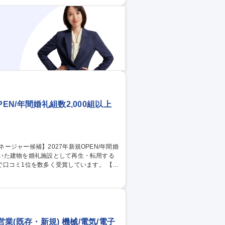
営統括・現場マネジメントをお任せいたし
ア店舗の売上・数値管理 ■現場スタッフのマ
マネージャー】年間婚礼組数2,000組
EN/年間婚礼組数2,000組以上
コミ1位を数多く受賞しています。 【具
理 ■現場スタッフのマネジメント・育成 ■
27年新規OPEN/年間婚礼組数2,000組以上
(既存・新規) 機械/電気/電子