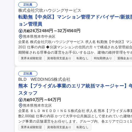
ため新規開拓はありません。 ◆従事すべき業務の変更の範囲：当社規程に定める業務全般
正社員
ンション管理アドバイザー/新規開拓なし/年休120日
株式会社穴吹ハウジングサービス
転勤無【中央区】マンション管理アドバイザー/新規開
ョン管理員
26万2484円～32万4560円
月給
熊本県熊本市中央区
企業名 株式会社穴吹ハウジングサービス 求人名 転勤無【中央区】マンション管理アドバイザー/新規開拓無/年休1
20日 仕事の内容 ◆分譲マンションの住民の方々で構成される管理組合の運営サポート営業。管理組合の設立や定
期開催される理事会の運営をお手伝いするほか、建物の維持管理をサポ
す。 【具体的には】・管理組合会計（出納関係）書類のチェック、報告等 ・理事会、総会の議事進行（司会等）
業界未経験歓迎
資格取得支援あり
転勤なし
時短勤務あり
退職金あ
による運営補助、資料作成 ・各種点検報告書の確認、及び修繕等が
の折衝 ・担当物件（10～15棟前後）の巡回及び管理員業務状況の確
行うため新規開拓はありません。 ◆従事すべき業務の変更の範囲：当社規程に定め
正社員
【中央区】マンション管理アドバイザー/新規開拓無/年休120日
BLD WEDDINGS株式会社
熊本【ブライダル事業のエリア統括マネージャー】年間
スタッフ
50万円～64万円
月給
熊本県熊本市北区
企業名 ＢＬＤ ＷＥＤＤＩＮＧＳ株式会社 求人名 熊本【ブライダル事業のエリア統括マネージャー】年間婚礼組
数2,000組 仕事の内容 かつて大学や公共施設として使われていた建物を婚礼施設として再生・転用するウエディ
ング事業の店舗運営をお任せします。グループ内、各エリアで口コミ1位を数多
に10店舗の結婚式場を運営しています。式場を一緒に盛り上げてくだ
業界未経験歓迎
資格取得支援あり
転勤なし