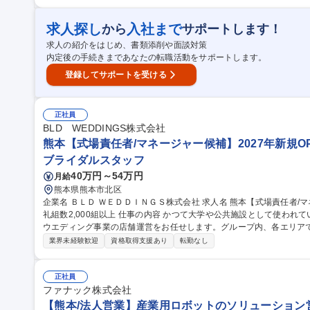
界経験を活かしエリア統括マネージャーとして、担当エリアの式場運
ます。 【具体的には】■担当エリアの店舗運営・管理業務 ■担当エリ
ネジメント・育成 募集職種 熊本【ブライダル事業のエリア統括
求人探し
入社まで
から
サポートします！
求人の紹介をはじめ、書類添削や面談対策
内定後の手続きまであなたの転職活動をサポートします。
登録してサポートを受ける
正社員
BLD WEDDINGS株式会社
熊本【式場責任者/マネージャー候補】2027年新規OP
ブライダルスタッフ
40万円～54万円
月給
熊本県熊本市北区
企業名 ＢＬＤ ＷＥＤＤＩＮＧＳ株式会社 求人名 熊本【式場責任者/マネージャー候補】2027年新規OPEN/年間婚
礼組数2,000組以上 仕事の内容 かつて大学や公共施設として使われていた建物を婚礼施設として再生・転用する
ウエディング事業の店舗運営をお任せします。グループ内、各エリアで口
体的には】 ■事業所での店舗運営・管理業務 ■担当店舗の売上・数値管
業界未経験歓迎
資格取得支援あり
転勤なし
営業・接客業務 募集職種 熊本【式場責任者/マネージャー候補】20
正社員
ファナック株式会社
【熊本/法人営業】産業用ロボットのソリューション営業