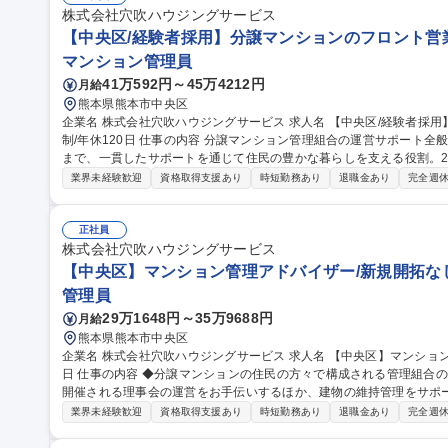
株式会社穴吹ハウジングサービス
【中央区/経験者採用】分譲マンションのフロント営業職
マンション管理員
41万592円～45万4212円
月給
熊本県熊本市中央区
企業名 株式会社穴吹ハウジングサービス 求人名 【中央区/経験者採用】分譲マンションのフロント営業職/残業抑
制/年休120日 仕事の内容 分譲マンション管理組合の運営サポート全般を担当。理事会・総会の運営から修繕提案
まで、一貫したサポートを通じて住民の豊かな暮らしを支える役割。2～
く担当。 管理組合の運営パートナーとして、専門組織との連携により新規開拓なしで既存物件の価値向上に注力
業界未経験歓迎
資格取得支援あり
時短勤務あり
退職金あり
完全週休
できる環境です。 【具体的には】理事会・総会の運営サポート/議事録
部・エレベーター等の点検報告確認と修繕提案/入居者様のお困りごと
で、裁量を持って業務を進められます。 募集職種 【中央区/経験者採用】分譲マンションのフロント営業職/残業
正社員
抑制/年休120日
株式会社穴吹ハウジングサービス
【中央区】マンション管理アドバイザー/新規開拓なし
管理員
29万1648円～35万9688円
月給
熊本県熊本市中央区
企業名 株式会社穴吹ハウジングサービス 求人名 【中央区】マンション管理アドバイザー/新規開拓なし/年休120
日 仕事の内容 ◆分譲マンションの住民の方々で構成される管理組合の運営サポート営業。管理組合の設立や定期
開催される理事会の運営をお手伝いするほか、建物の維持管理をサポー
【具体的には】・管理組合会計（出納関係）書類のチェック、報告等
業界未経験歓迎
資格取得支援あり
時短勤務あり
退職金あり
完全週休
る運営補助、資料作成 ・各種点検報告書の確認、及び修繕等が必要
衝 ・担当物件（10～15棟前後）の巡回及び管理員業務状況の確認 