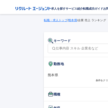
求人を探す
サービス紹介
転職成功ガイド
お
転職・求人トップ
/
熊本県
/
企業 売上 ランキング
キーワード
勤務地
熊本県
条件をクリ
職種
年収