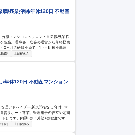
/残業抑制/年休120日 不動産
3ヶ月の研修を経て、10～15棟を無理な
2日制
土日祝休み
作成/管理組合の会計・報告書作成/共用
対応。内勤6割・外勤4割の適度なバランス
/年休120日 不動産マンション
トします。内勤6割：外勤4割程度です。
 ・理事会、総会の議事進行（司会等）によ
2日制
土日祝休み
な場合の組合へ報告や提案、取引業者との折
※他社管理物件のリプレイスは担当組織が行う