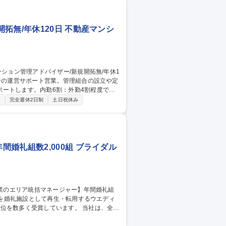
 募集職種 【中央区】マ
拓無/年休120日 不動産マンシ
ートします。内勤6割：外勤4割程度で
り
完全週休2日制
土日祝休み
必要な場合の組合へ報告や提案、取引業者と
認 ※他社管理物件のリプレイスは担当組織が
る業務全般 募集職種 転勤無
婚礼組数2,000組 ブライダル
く受賞しています。 当社は、全国
さる仲間を募集しています！これまでの業