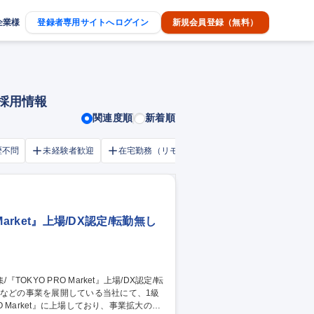
企業様
登録者専用サイトへログイン
新規会員登録（無料）
途採用情報
関連度順
新着順
歴不問
未経験者歓迎
在宅勤務（リモートワーク）OK
家賃補助・
arket』上場/DX認定/転勤無し
 Market』に上場しており、事業拡大のた