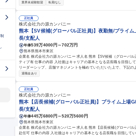
めの増員募集です。 【具体的には】経験や希望に応じて戸建住宅、アパート、マンションなどの建築設計プラン
業界未経験歓迎
転勤なし
の作成、法令や規制に基づく適切な設計の実施、施工業者との調整、
かしてご活躍いただけることを期待しております。【働き方】有給はし
間程度【採用背景】組織体制強化のための増員募集【変更の範囲】当社業務全般 募集職種 【熊本/
正社員
級建築士募集/『TOKYO PRO Market』上場/DX認定/転勤無し
株式会社力の源カンパニー
熊本【SV候補(グローバル正社員)】夜勤無/プライム
日制
長/支配人
539万4000円～702万円
年俸
し
熊本県熊本市東区
企業名 株式会社力の源カンパニー 求人名 熊本【SV候補（グローバル正社員）】夜勤無/プライム上場G/インセン
ティブ有 仕事の内容 入社後はキャリアの基本となる店長職を目指していただきます。店長職における計数管理や
リーダーシップ、店舗マネジメントを極めていただいた上で、下記のような
舗マネジメント、海外の店舗立上げ、管理部門でのサポート業務など 
退職金あり
業務 ■売上金管理、食材管理 ■店舗の衛生管理 ■スタッフの育成、シフ
売上を高める企画立案など店舗運営に関わる業務を幅広くお任せいたし
社業務全般 募集職種 熊本【SV候補（グローバル正社員）】夜勤無
正社員
株式会社力の源カンパニー
熊本【店長候補(グローバル正社員)】プライム上場G/
長/支配人
445万6800円～520万5600円
年俸
熊本県熊本市東区
企業名 株式会社力の源カンパニー 求人名 熊本【店長候補(グローバル正社員)】プライム上場G/夜勤無/将来、海外
赴任可 仕事の内容 入社後はキャリアの基本となる店長職を目指していただきます。店長職における計数管理やリ