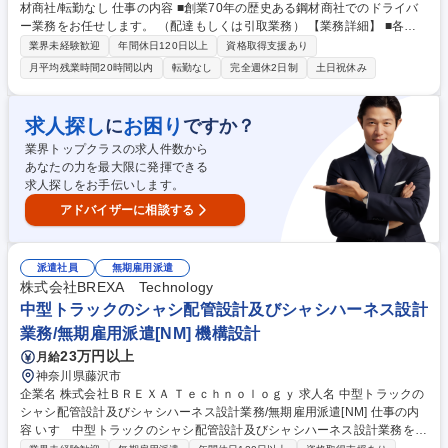
材商社/転勤なし 仕事の内容 ■創業70年の歴史ある鋼材商社でのドライバ
ー業務をお任せします。 （配達もしくは引取業務） 【業務詳細】 ■各種
鋼材(形鋼、鋼板、鉄筋、パイプ等)の積み込み業務 ■仕入先(仲間問屋)から
業界未経験歓迎
年間休日120日以上
資格取得支援あり
の引取業務と販売先顧客への配達業務 【採用背景】100年企業に向け、組
月平均残業時間20時間以内
転勤なし
完全週休2日制
土日祝休み
織体制の強化のため、長くお勤め頂ける方を募集しています。 募集職種
【鋼材トラックドライバー】創業70年鋼材商社/転勤なし
求人探し
お困り
に
ですか？
業界トップクラスの求人件数から
あなたの力を最大限に発揮できる
求人探しをお手伝いします。
アドバイザーに相談する
派遣社員
無期雇用派遣
株式会社BREXA Technology
中型トラックのシャシ配管設計及びシャシハーネス設計
業務/無期雇用派遣[NM] 機構設計
23万円以上
月給
神奈川県藤沢市
企業名 株式会社ＢＲＥＸＡ Ｔｅｃｈｎｏｌｏｇｙ 求人名 中型トラックの
シャシ配管設計及びシャシハーネス設計業務/無期雇用派遣[NM] 仕事の内
容 いすゞ中型トラックのシャシ配管設計及びシャシハーネス設計業務をお