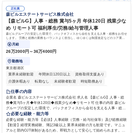
正社員
森ビルエステートサービス株式会社
【森ビルG】人事・総務 賞与5ヶ月 年休120日 残業少な
め リモート可 福利厚生/労務/給与管理人事
森ビルグループの安定した環境で、バックオフィスから会社を支える人事・総務をお任せ
します。 労務と総務の業務をバランスよく担当し、ゆくゆくは制度改定などのコア業務
にも挑戦できる、やりがいある環境です。
月給
26万2000円～36万4000円
勤務地
東京都港区
業界未経験歓迎
年間休日120日以上
資格取得支援あり
介護休暇あり
転勤なし
未経験者歓迎
時短勤務あり
経験者歓迎
退職金あり
在宅OK
賞与あり
育休あり
仕事の内容
完全週休2日制
交通費支給
長期歓迎
駅近5分以内
土日祝休み
企業名 森ビルエステートサービス株式会社 求人名 【森ビルG】人事・総
務◆賞与5ヶ月◆年休120日◆残業少なめ◆リモート可 仕事の内容 森ビル
グループの安定した環境で、バックオフィスから会社を支える人事・総務
をお任せします。 労務と総務の業務をバランスよく担当し、ゆくゆくは制
必要な経験・能力等
度改定などのコア業務にも挑戦できる、やりがいある環境です。 ■勤怠管
必要な経験・能力等 【必須】人事経験（労務・給与社保等）及び総務経験
理、給与計算、社会保険手続き、年末調整等の労務管理全般 ■入退社手続
【歓迎】経理実務経験、簿記3級以上 業界未経験の方も歓迎です。マニュ
き、社内規定の改定や人事制度改定などのコア業務 ■社内イベントの企画
アルと部内OJT体制があるため、即戦力として安心して始められます。