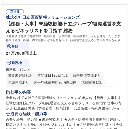
運営やその他総務業務全般 ※労務と総務を1：1の割合でお任せ。 入社後
【魅力・やりがい】森ビルGの安定基盤で労務から総務まで幅広く携われ
は部内のOJTを中心に、あなたの経験に合わせて不足している部分はいつ
ます。定型業務に留まらず、社内規定や人事制度の改定など会社のコア業
でも質問・相談できる環境が整っているため、安心して成長できます。 募
正社員
務に挑戦できるため、自身の成長と組織への貢献度をダイレクトに実感で
株式会社日立医薬情報ソリューションズ
集職種 【森ビルG】人事・総務◆賞与5ヶ月◆年休120日◆残業少なめ◆
きます。 残業少なめ、週1日リモート可など、ワークライフバランスを保
リモート可
ち長期活躍できる環境です。 「これまでの幅広い経験を活かし、長期的な
【総務・人事】未経験歓迎/日立グループ/組織運営を支
キャリアを築きたい」という前向きな意欲と挑戦を全力で応援します。 学
えるゼネラリストを目指す 総務
歴・資格 学歴：大学院 大学 高専 短大 専修学校 高校 語学力： 資格：日商
入社直後は労務（労務管理・給与計算・安全衛生・福利厚生等）からお任せいたします。
簿記検定1級 日商簿記検定2級 日商簿記検定3級
将来は総務・採用・教育業務へ守備範囲を広げ、組織運営を支えるゼネラリストをめざせ
ます。
月給
27万7000円以上
勤務地
東京都千代田区
業界未経験歓迎
年間休日120日以上
資格取得支援あり
介護休暇あり
月平均残業時間20時間以内
未経験者歓迎
住宅手当あり
時短勤務あり
退職金あり
在宅OK
賞与あり
仕事の内容
育休あり
完全週休2日制
交通費支給
土日祝休み
寮・社宅あり
企業名 株式会社日立医薬情報ソリューションズ 求人名 【総務・人事】未
経験歓迎/日立グループ/組織運営を支えるゼネラリストを目指す 仕事の内
容 入社直後は労務（労務管理・給与計算・安全衛生・福利厚生等）からお
任せいたします。将来は総務・採用・教育業務へ守備範囲を広げ、組織運
必要な経験・能力等
営を支えるゼネラリストをめざせます。 ・初期業務：労働時間管理、給与
必要な経験・能力等 ★未経験歓迎！ ★人事・総務領域を横断的に経験し
計算、社会保険対応、福利厚生管理、安全衛生、健康経営推進等をお任せ
幅広いスキルを身につけたい方におすすめ！ ■労務管理(給与計算・社会保