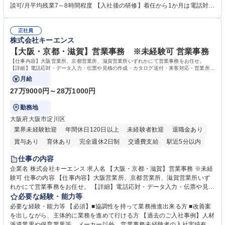
って対応、情報提供するとともにグループ内活動に反映しています。 【具
談可/月平均残業7～8時間程度 【入社後の研修】着任から1か月は電話対応
体的には】電話応対、メール、お手紙対応、ご指摘品調査報告書作成、有
のOJTを中心に実施し、電話対応に慣れた段階でメール・手紙のOJTを実
人チャットボット対応など。 【1日の対応件数】■電話：月間一人当たり
施する予定です。独り立ち以降もしっかりフォローする体制を整えていま
平均100件前後■メール・手紙：同上40件前後 募集職種 中野本社【お客様
正社員
すのでご安心ください。 【当社について】キリングループの広報機能を担
株式会社キーエンス
相談室】お客様のお声をもとにより良い商品づくりへ貢献
う会社として、お客様との出会いを大切にし、磨き上げたホスピタリティ
を込めてコミュニケーションをとりながら広報関連業務を行っておりま
【大阪・京都・滋賀】営業事務 ※未経験可 営業事務
す。 学歴・資格 学歴：大学院 大学 高専 短大 専修学校 高校 語学力： 資
【仕事内容】大阪営業所、京都営業所、滋賀営業所いずれかにて営業事務をお任せ。
格：
【詳細】電話応対・データ入力・伝票や見積の作成・カタログ送付・来客対応・営業所内
で発生する事務業務や業務改善をお任せ。
月給
27万9000円～28万1000円
勤務地
大阪府大阪市淀川区
業界未経験歓迎
年間休日120日以上
未経験者歓迎
退職金あり
賞与あり
育休あり
完全週休2日制
交通費支給
駅近5分以内
土日祝休み
仕事の内容
企業名 株式会社キーエンス 求人名 【大阪・京都・滋賀】営業事務 ※未経
験可 仕事の内容 【仕事内容】大阪営業所、京都営業所、滋賀営業所いず
れかにて営業事務をお任せ。 【詳細】電話応対・データ入力・伝票や見積
の作成・カタログ送付・来客対応・営業所内で発生する事務業務や業務改
必要な経験・能力等
善をお任せ。 【教育制度】ご入社後、育成担当とペアになりながらOJTに
必要な経験・能力等 【必須】■協調性を持って業務推進出来る方 ■改善案
て業務を覚えていただくことが可能です。業務システムがきちんと構築さ
を出しながら、主体的に業務を進めて行ける方 【過去のご入社事例】人材
れているため、スムーズに仕事に慣れることができる環境です。また、
派遣業界や保育業界等、メーカー以外、営業事務未経験者の入社実績有