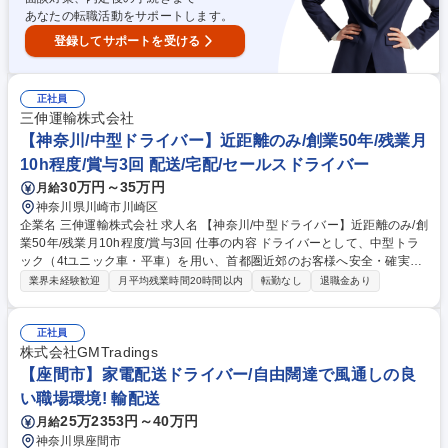
あなたの転職活動をサポートします。
登録してサポートを受ける
正社員
三伸運輸株式会社
【神奈川/中型ドライバー】近距離のみ/創業50年/残業月
10h程度/賞与3回 配送/宅配/セールスドライバー
30万円～35万円
月給
神奈川県川崎市川崎区
企業名 三伸運輸株式会社 求人名 【神奈川/中型ドライバー】近距離のみ/創
業50年/残業月10h程度/賞与3回 仕事の内容 ドライバーとして、中型トラ
ック（4tユニック車・平車）を用い、首都圏近郊のお客様へ安全・確実に
資材を届ける業務をお任せします。 ■4tユニック車での木箱・自動車整備
業界未経験歓迎
月平均残業時間20時間以内
転勤なし
退職金あり
用機器・製品の積み降ろし ■4t平車での鋼材・自動車整備用機器・製品の
積み降ろし ■1日の配送は1～2件。長距離運転は一切ありません。 ■積み
降ろしはユニックやフォークリフトを使用するため、重い荷物の手積み・
正社員
手卸しはほぼなく、体力的にも安心です。 ■前日に積み込みを行い、翌朝
株式会社GMTradings
9:00～10:00に配送先へ到着するスケジュールが基本。無理のない運行管
【座間市】家電配送ドライバー/自由闊達で風通しの良
理を徹底しており、ゆとりを持って運転に集中できる環境です。 募集職種
い職場環境! 輸配送
【神奈川/中型ドライバー】近距離のみ/創業50年/残業月10h程度/賞与3回
25万2353円～40万円
月給
神奈川県座間市