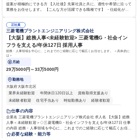
発揮できる環境を整えるために、毎日のメンテナンスや維持管理に加え、
提案が積極的にできる方 【入社後】先輩社員と共に、適性や希望に沿って
新たな施策検討を積極的に行っていただき、会社全体を巻き込み課題解決
業務をお任せします。 【こんな方が活躍できる職種です】 ・仕組化が好
を推進。 ・オフィス運営：執務環境の整備・物品管理・社内規定整備/改
き/得意・協働の姿勢を持っている・優先順位付け、マルチタスクが得意・
善・イベント企画/運営・非常時の対応 など、本人の希望や適性によって
様々な立場で物事を考えられる・定型業務だけでなく突発的な出来事にも
幅広い業務の体得が可能で、多様なキャリアパスを描くことも可能です。
正社員
対処できる・新しいことに興味関心がある 【魅力】■自己啓発支援：資格
三菱電機プラントエンジニアリング株式会社
募集職種 【総務】未経験歓迎◎/リモート可/世界で唯一の事業/福利厚生◎/
取得や通信教育など費用の80%（年間25万円まで）を補助 ■住宅手当：家
再雇用有
賃の50%（月額7万円まで）を補助 学歴・資格 学歴：大学院 大学 語学
【大阪】総務人事<未経験歓迎> 三菱電機G・社会イン
力： 資格：
フラを支える/年休127日 採用人事
総務・人事領域を中心に、これまでのご経験に応じて幅広くお任せします。 ＜具体的に
は＞
月給
29万5000円～33万5000円
勤務地
大阪府大阪市北区
業界未経験歓迎
年間休日120日以上
資格取得支援あり
未経験者歓迎
住宅手当あり
時短勤務あり
経験者歓迎
退職金あり
在宅OK
賞与あり
完全週休2日制
交通費支給
仕事の内容
駅近5分以内
土日祝休み
服装自由
寮・社宅あり
食事補助あり
企業名 三菱電機プラントエンジニアリング株式会社 求人名 【大阪】総務
人事＜未経験歓迎＞◇三菱電機G・社会インフラを支える/年休127日 仕事
の内容 総務・人事領域を中心に、これまでのご経験に応じて幅広くお任せ
します。 ＜具体的には＞ ・総務/人事労務（給与・社保・勤怠管理など）
必要な経験・能力等