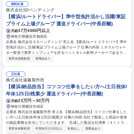
契約社員
株式会社SDベンディング
【横浜/ルートドライバー】準中型免許活かし活躍/東証
プライム上場グループ 運送ドライバー(中長距離)
37万4000円以上
月給
神奈川県横浜市都筑区
企業名 株式会社ＳＤベンディング 求人名 【横浜/ルートドライバー】準中
型免許活かし活躍/東証プライム上場グループ 仕事の内容 ミネラルウォー
ター製造で業界トップシェアを誇るペットボトル飲料メーカーであるライ
フドリンクカンパニー社のグループ会社で自動販売機の管理・運営を行う
業界未経験歓迎
退職金あり
当社にて、ルート配送ドライバーをお任せします。 ＜日々の業務の流れ＞
【出社】その日に巡回するルートを確認し、トラックへで出発します。
【巡回・補充作業】■担当エリアの自販機回り ■商品の補充や売上金の回
正社員
収 ■自販機まわりの清掃 を行います。【帰社・売上データの確認】事務所
株式会社遠藤製作所
に戻り、売上データやどんな商品が売れているかを分析。次回の補充に向
【横浜/納品担当】コツコツ仕事をしたい方へ/土日祝休/
けたラインナップを考えます。【明日の準備・退社】トラックへの飲料補
年休125日/残業少 運送ドライバー(中長距離)
充や明日の準備をして本日の業務は終了です。 募集職種 【横浜/ルートド
23万円～30万円
月給
ライバー】準中型免許活かし活躍/東証プライム上場グループ
神奈川県横浜市緑区
企業名 株式会社遠藤製作所 求人名 【横浜/納品担当】コツコツ仕事をした
い方へ/土日祝休/年休125日/残業少 仕事の内容 当社で製造した部品や筐体
の納品業務を担当していただきます。 完成した製品を社用車（４ｔトラッ
ク）で取引先へ届ける業務がメインで、納品物は小さな部品から大型の製
業界未経験歓迎
年間休日120日以上
転勤なし
退職金あり
品までさまざまです。 【補足】納品先は神奈川県が中心で、主に大和市や