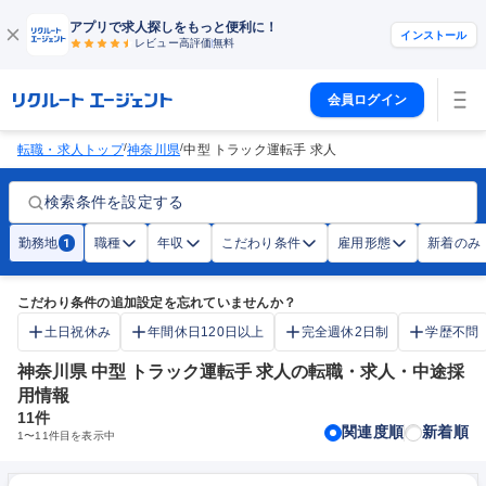
アプリで求人探しをもっと便利に！
インストール
レビュー高評価
無料
会員ログイン
/
/
転職・求人トップ
神奈川県
中型 トラック運転手 求人
検索条件を設定する
勤務地
職種
年収
こだわり条件
雇用形態
新着のみ
1
こだわり条件の追加設定を忘れていませんか？
土日祝休み
年間休日120日以上
完全週休2日制
学歴不問
神奈川県 中型 トラック運転手 求人の転職・求人・中途採
用情報
11
件
関連度順
新着順
1
〜
11
件目を表示中