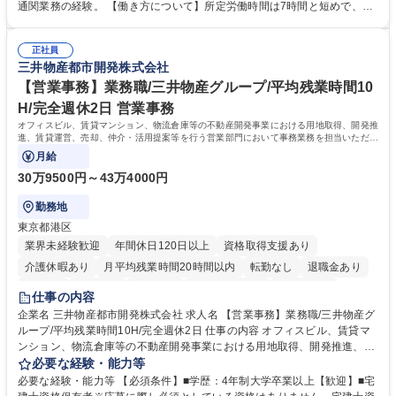
の確認・作成 ■配送手配 ■通関業者を通して行う輸出入業全般 ■倉庫との
通関業務の経験。 【働き方について】所定労働時間は7時間と短めで、残
倉入れ調整等 ※ゼネラリストとしてのキャリアアップを目指すことが可能
業も月平均20時間以下です。時差出勤制度や週1日のリモート勤務も相談
です。単に商品を販売するだけでなく原料の仕入れから販売までをトータ
可能で、ワークライフバランスを保ち長期就業しやすい環境です。 【当社
ルプロデュースしているため、商品に関わる全ての業務をサポート頂きま
正社員
の強み】1991年の設立以来、外食産業を中心としたお客様の多様なニー
三井物産都市開発株式会社
す。 募集職種 東京都中央区【営業事務・貿易事務】食品商社/残業少なめ/
ズに沿った冷凍水産物等の生産・輸入・販売を一貫して手掛けています。
リモート等相談可
自社工場と海外拠点の強固な連携によるワンストップサービスが最大の強
【営業事務】業務職/三井物産グループ/平均残業時間10
みです。 学歴・資格 学歴：大学院 大学 語学力：英語 資格：
H/完全週休2日 営業事務
オフィスビル、賃貸マンション、物流倉庫等の不動産開発事業における用地取得、開発推
進、賃貸運営、売却、仲介・活用提案等を行う営業部門において事務業務を担当いただき
ます。
月給
30万9500円～43万4000円
勤務地
東京都港区
業界未経験歓迎
年間休日120日以上
資格取得支援あり
介護休暇あり
月平均残業時間20時間以内
転勤なし
退職金あり
在宅OK
賞与あり
育休あり
完全週休2日制
交通費支給
仕事の内容
駅近5分以内
土日祝休み
寮・社宅あり
企業名 三井物産都市開発株式会社 求人名 【営業事務】業務職/三井物産グ
ループ/平均残業時間10H/完全週休2日 仕事の内容 オフィスビル、賃貸マ
ンション、物流倉庫等の不動産開発事業における用地取得、開発推進、賃
貸運営、売却、仲介・活用提案等を行う営業部門において事務業務を担当
必要な経験・能力等
いただきます。 【詳細】・契約書管理、契約書製本、捺印対応、ファイリ
必要な経験・能力等 【必須条件】■学歴：4年制大学卒業以上【歓迎】■宅
ング、登記簿取得、調書取得・支払業務（各種費用支払、支払管理、請