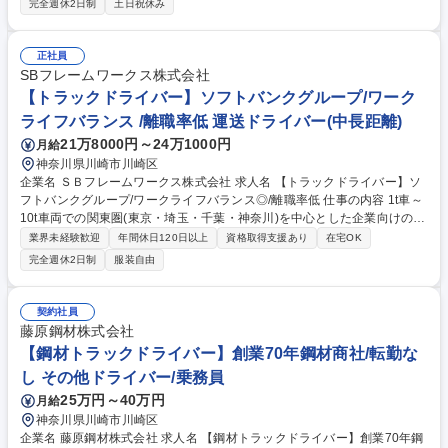
完全週休2日制
土日祝休み
座間市への配送が多く、年に1～2回程度は関東圏外への納品が発生するこ
ともあります。納品以外の時間は、材料の切断など簡単な製造業務の補助
も行っていただきます。【入社後の流れ】先輩に同行しながら取引先ごと
正社員
の対応方法や納品時のルール、配送ルートなどを覚えていただきます。
SBフレームワークス株式会社
徐々に慣れていただき、将来的には一人で納品業務を担当できるように成
【トラックドライバー】ソフトバンクグループ/ワーク
長いただきます。 募集職種 【横浜/納品担当】コツコツ仕事をしたい方へ/
ライフバランス /離職率低 運送ドライバー(中長距離)
土日祝休/年休125日/残業少
21万8000円～24万1000円
月給
神奈川県川崎市川崎区
企業名 ＳＢフレームワークス株式会社 求人名 【トラックドライバー】ソ
フトバンクグループ/ワークライフバランス◎/離職率低 仕事の内容 1t車～
10t車両での関東圏(東京・埼玉・千葉・神奈川)を中心とした企業向けの運
送業務をご担当いただきます。関東圏内への配送がメインなので日帰り運
業界未経験歓迎
年間休日120日以上
資格取得支援あり
在宅OK
航かつ、長距離の運転はございません。 【働き方】「働きたい」と思う職
完全週休2日制
服装自由
場づくりを進めており、「働きやすい職場認証制度」にて最上位である三
つ星を受賞しました。社員同士が声掛けをしてお互いに協力する風土であ
り、昨年度の有休取得率66.5%、月平均残業時間40時間。離職率3%を実
契約社員
現しています。また福利厚生の充実や、出来高制や歩合制ではないことか
藤原鋼材株式会社
ら安定した収入を得ながらプライベートも充実することが可能です。 募集
【鋼材トラックドライバー】創業70年鋼材商社/転勤な
職種 【トラックドライバー】ソフトバンクグループ/ワークライフバラン
し その他ドライバー/乗務員
ス◎/離職率低
25万円～40万円
月給
神奈川県川崎市川崎区
企業名 藤原鋼材株式会社 求人名 【鋼材トラックドライバー】創業70年鋼