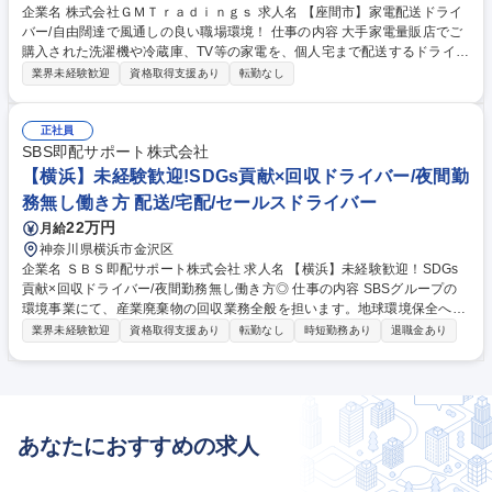
企業名 株式会社ＧＭＴｒａｄｉｎｇｓ 求人名 【座間市】家電配送ドライ
バー/自由闊達で風通しの良い職場環境！ 仕事の内容 大手家電量販店でご
購入された洗濯機や冷蔵庫、TV等の家電を、個人宅まで配送するドライバ
ーの募集です。 入社されたら3ヶ月程度かけて、仕事の進め方を学びま
業界未経験歓迎
資格取得支援あり
転勤なし
す。3人1組となって、先輩のサポートのもと配送から設置まで一連の業務
を学んでいただきます。一人前のドライバーになった後も安全運転講習を
定期的に実施し、研修も実施しています。 ※独り立ち後は、2人1組とな
正社員
ります。※建物の改変を伴う業務は含みません。※変更の範囲：当社業務
SBS即配サポート株式会社
全般 募集職種 【座間市】家電配送ドライバー/自由闊達で風通しの良い職
【横浜】未経験歓迎!SDGs貢献×回収ドライバー/夜間勤
場環境！
務無し働き方 配送/宅配/セールスドライバー
22万円
月給
神奈川県横浜市金沢区
企業名 ＳＢＳ即配サポート株式会社 求人名 【横浜】未経験歓迎！SDGs
貢献×回収ドライバー/夜間勤務無し働き方◎ 仕事の内容 SBSグループの
環境事業にて、産業廃棄物の回収業務全般を担います。地球環境保全への
貢献度が高く、将来性あるミッション。4t・10t車を使用し、夜勤なしの無
業界未経験歓迎
資格取得支援あり
転勤なし
時短勤務あり
退職金あり
理のないスケジュールで運行が可能です！ 廃棄物に関する専門知識も身に
つく、社会貢献性の高い業務。大手グループの安定基盤のもと、腰を据え
て長く活躍いただける充実の環境が整っています。■産業廃棄物の回収
（携帯販促物、PC、コード類等）■企業移転で発生する不要物（机、キャ
ビネット等）の回収■製造工場での金属くず回収（自動車メーカー等）■物
あなたにおすすめの求人
流倉庫の梱包材等の回収■中間処理後の品物出荷■古着屋の春夏物入れ替
え、家電引き取り等 募集職種 【横浜】未経験歓迎！SDGs貢献×回収ドラ
イバー/夜間勤務無し働き方◎