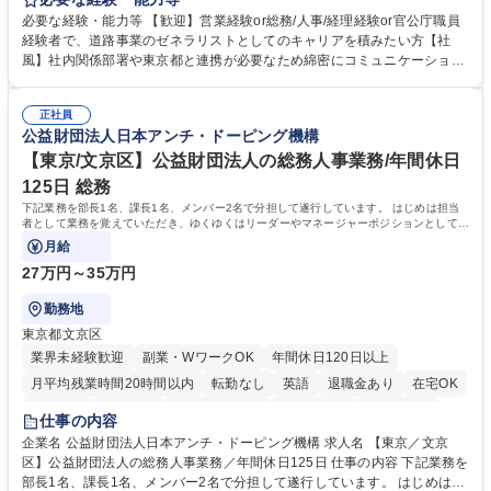
制度やキャリア支援が充実しております！ ※下記業務詳細 【業務詳細】■
必要な経験・能力等 【歓迎】営業経験or総務/人事/経理経験or官公庁職員
管理部門：広報、人事、経理など当公社の運営に係る管理業務 ■収益部
経験者で、道路事業のゼネラリストとしてのキャリアを積みたい方【社
門：駐車場の新規開拓、管理運営、新宿駅西口広場の「イベントコーナ
風】社内関係部署や東京都と連携が必要なため綿密にコミュニケーション
ー」などの管理運営 ■道路部門：整備の急がれる骨格幹線道路や木造住宅
を図っています。 【業務の魅力】■幅広く携われる：総合職（事務）で
密集地域の特定整備路線の用地取得、道路に関する普及啓発事業、都内の
は、駐車場の管理運営や道路用地の取得、公益財団法人の中枢を担う管理
道路施設や道路工事現場の見学ツアー事業 ※入社後は上記いずれかの部門
正社員
部門など多岐に渡る業務を経験できます。 ■様々なプロジェクト：駐車場
公益財団法人日本アンチ・ドーピング機構
へ配属。※業務内容変更の範囲：会社の定める業務 募集職種 【都庁グル
事業の他、新宿駅西口広場内に設置された照明を兼ねた広告「ブライトサ
ープ】総合職（事務）◇残業月平均9時間未満／有給年平均16日取得
イン」の管理運営を行うなど、事業収益を生み出す活動を積極的に行って
【東京/文京区】公益財団法人の総務人事業務/年間休日
います。 学歴・資格 学歴：大学院 大学 高専 短大 専修学校 高校 語学力：
125日 総務
資格：
下記業務を部長1名、課長1名、メンバー2名で分担して遂行しています。 はじめは担当
者として業務を覚えていただき、ゆくゆくはリーダーやマネージャーポジションとして活
躍いただくことを期待しています。
月給
27万円～35万円
勤務地
東京都文京区
業界未経験歓迎
副業・WワークOK
年間休日120日以上
月平均残業時間20時間以内
転勤なし
英語
退職金あり
在宅OK
賞与あり
育休あり
完全週休2日制
交通費支給
土日祝休み
仕事の内容
食事補助あり
企業名 公益財団法人日本アンチ・ドーピング機構 求人名 【東京／文京
区】公益財団法人の総務人事業務／年間休日125日 仕事の内容 下記業務を
部長1名、課長1名、メンバー2名で分担して遂行しています。 はじめは担