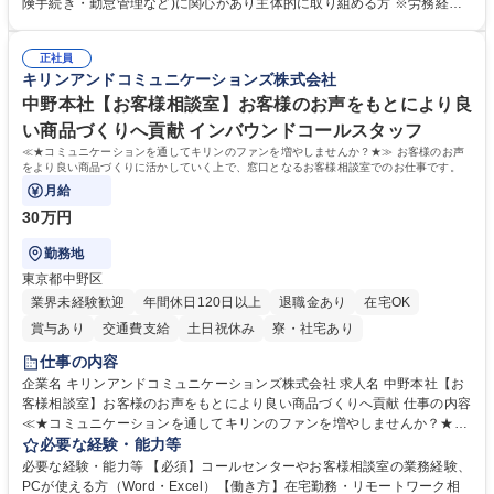
します。ご経験に応じて、休職者管理など、幅広く経験を積んでいただき
険手続き・勤怠管理など)に関心があり主体的に取り組める方 ※労務経験
ます。 ・将来的な広がり：総務・採用・教育・税務対応・経営企画等。
者は早期にご活躍いただけます。 ■チームで仕事を推進できる方■将来は
★メンバーがマンツーマンで丁寧に教えるため、ご経験が浅くても安心！
マネジメント職として活躍したい 【尚可】■人事、労務、採用、教育業務
幅広く経験を積みたい意欲がある方に最適な環境です。 募集職種 【総
正社員
のご経験 ■労務管理（給与計算・社会保険手続き・勤怠管理など）の経験
キリンアンドコミュニケーションズ株式会社
務・人事】未経験歓迎/日立グループ/組織運営を支えるゼネラリストを目
■衛生管理者の資格をお持ちの方 学歴・資格 学歴：大学院 大学 高専 短大
指す
専修学校 高校 語学力： 資格：
中野本社【お客様相談室】お客様のお声をもとにより良
い商品づくりへ貢献 インバウンドコールスタッフ
≪★コミュニケーションを通してキリンのファンを増やしませんか？★≫ お客様のお声
をより良い商品づくりに活かしていく上で、窓口となるお客様相談室でのお仕事です。
月給
30万円
勤務地
東京都中野区
業界未経験歓迎
年間休日120日以上
退職金あり
在宅OK
賞与あり
交通費支給
土日祝休み
寮・社宅あり
仕事の内容
企業名 キリンアンドコミュニケーションズ株式会社 求人名 中野本社【お
客様相談室】お客様のお声をもとにより良い商品づくりへ貢献 仕事の内容
≪★コミュニケーションを通してキリンのファンを増やしませんか？★≫
お客様のお声をより良い商品づくりに活かしていく上で、窓口となるお客
必要な経験・能力等
様相談室でのお仕事です。 日々お客様からいただくキリングループへのご
必要な経験・能力等 【必須】コールセンターやお客様相談室の業務経験、
意見を、企業活動に活かしています。お客様からの声に迅速かつ誠意をも
PCが使える方（Word・Excel）【働き方】在宅勤務・リモートワーク相