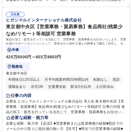
「チームで成果を出す文化」があり、良いやり方を積極的に共有しながら
【当社の事務職について】単なる事務ではなく主体性を発揮したサポート
常に改善を目指す風土のため、安心して業務に取り組んでいただけます。
により、キーエンスの付加価値向上に貢献します。ベースの定型業務に加
募集職種 【大阪・京都・滋賀】営業事務 ※未経験可
正社員
えて、お客様や社員の状況に合わせ、能動的なサポート、改善の動きも期
ヒガシマルインターナショナル株式会社
待され。組織を支えるスペシャリストとして、チームに貢献し、結果的に
社員から頼られる存在になることができます。平均19:30の退勤以降の業
東京都中央区【営業事務・貿易事務】食品商社/残業少
務の持ち帰りも禁止されており、メリハリのある働き方となります。 学
なめ/リモート等相談可 営業事務
歴・資格 学歴：大学院 大学 高専 短大 語学力： 資格：
食品の加工・販売を行っている当社にて、営業事務・貿易事務をお任せいたします。営業
社員のサポートポジションとして、受発注から海外工場との調整まで幅広く対応し、当社
事業の根幹を支えていただきます。
年俸
420万6000円～603万4800円
勤務地
東京都中央区
年間休日120日以上
月平均残業時間20時間以内
転勤なし
英語
退職金あり
在宅OK
交通費支給
駅近5分以内
土日祝休み
仕事の内容
企業名 ヒガシマルインターナショナル株式会社 求人名 東京都中央区【営
業事務・貿易事務】食品商社/残業少なめ/リモート等相談可 仕事の内容 食
品の加工・販売を行っている当社にて、営業事務・貿易事務をお任せいた
します。営業社員のサポートポジションとして、受発注から海外工場との
必要な経験・能力等
調整まで幅広く対応し、当社事業の根幹を支えていただきます。 ■受発注
必要な経験・能力等 【必須】■営業事務または貿易事務の経験■英語での
業務、請求書発行 ■海外工場とのスケジュール調整 ■在庫管理 ■輸入書類
メールのやり取りに抵抗感の無い方 【尚可】■商社での営業事務の経験■