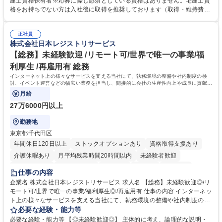
建士資格保有者※応募に際し必須としている資格はありません。宅建士資
求・支払データ登録、取引先マスター申請対応）・予算作成及び予実管
格をお持ちでない方は入社後に取得を推奨しております（取得・維持費用
理・各種稟議書、報告書作成業務・各種台帳管理、交際費・会議費支払報
の一部補助あり） 【求める人物像】 ・向学心豊かで、主体的に行動でき
告書作成及び月次管理・部内総務庶務全般 など※※配属先によっては上記
る方。 ・社内外の多様な関係者と協調して業務を進められるコミュニケー
の他に担当頂く業務が発生する場合があります。 募集職種 【営業事務】
正社員
ション力がある方。 ・チャレンジを厭わず、粘り強く業務に取り組める
株式会社日本レジストリサービス
業務職/三井物産グループ/平均残業時間10H/完全週休2日
方。多様な関係者と謙虚に信頼関係を構築でき、期限を意識したスケジュ
ール管理が出来る方。※将来的に他部署（営業部門、コーポレート部門）
【総務】未経験歓迎 /リモート可/世界で唯一の事業/福
へのジョブローテーションの可能性があります。 学歴・資格 学歴：大学
利厚生 /再雇用有 総務
院 大学 語学力： 資格：宅地建物取引士
インターネット上の様々なサービスを支える当社にて、執務環境の整備や社内制度の検
討、イベント運営などの幅広い業務を担当し、間接的に会社の生産性向上や成長に貢献し
ている部署です。
月給
27万6000円以上
勤務地
東京都千代田区
年間休日120日以上
ストックオプションあり
資格取得支援あり
介護休暇あり
月平均残業時間20時間以内
未経験者歓迎
住宅手当あり
時短勤務あり
研修あり
在宅OK
賞与あり
仕事の内容
完全週休2日制
交通費支給
駅近5分以内
土日祝休み
服装自由
企業名 株式会社日本レジストリサービス 求人名 【総務】未経験歓迎◎/リ
モート可/世界で唯一の事業/福利厚生◎/再雇用有 仕事の内容 インターネッ
ト上の様々なサービスを支える当社にて、執務環境の整備や社内制度の検
討、イベント運営などの幅広い業務を担当し、間接的に会社の生産性向上
必要な経験・能力等
や成長に貢献している部署です。 会社の全メンバーが安心して長く成果を
必要な経験・能力等 【◎未経験歓迎◎】 主体的に考え、論理的な説明・