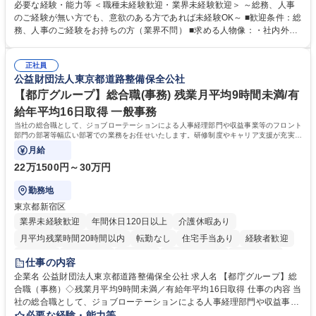
・採用・教育研修 ・福利厚生運用 など ※基本的には事務所勤務ですが、
必要な経験・能力等 ＜職種未経験歓迎・業界未経験歓迎＞ ～総務、人事
採用や教育等の業務内容により、関西圏以外への日帰り・宿泊を伴う国内
のご経験が無い方でも、意欲のある方であれば未経験OK～ ■歓迎条件：総
出張もございます。 ※担当業務を持ちつつ、お互いに助け合いながら、総
務、人事のご経験をお持ちの方（業界不問） ■求める人物像：・社内外の
務部という組織として協力しながら進める体制です。 募集職種 【大阪】
関係各部門との調整を率先して行い、業務を円滑に遂行できる協調性やコ
総務人事＜未経験歓迎＞◇三菱電機G・社会インフラを支える/年休127日
ミュニケーション能力を持っている方 ・人事総務領域に興味がありゼネラ
正社員
リスト志向をお持ちの方 学歴・資格 学歴：大学院 大学 語学力： 資格：
公益財団法人東京都道路整備保全公社
【都庁グループ】総合職(事務) 残業月平均9時間未満/有
給年平均16日取得 一般事務
当社の総合職として、ジョブローテーションによる人事経理部門や収益事業等のフロント
部門の部署等幅広い部署での業務をお任せいたします。研修制度やキャリア支援が充実し
ております！ ※下記業務詳細
月給
22万1500円～30万円
勤務地
東京都新宿区
業界未経験歓迎
年間休日120日以上
介護休暇あり
月平均残業時間20時間以内
転勤なし
住宅手当あり
経験者歓迎
研修あり
退職金あり
賞与あり
完全週休2日制
交通費支給
仕事の内容
駅近5分以内
資格取得手当あり
食事補助あり
企業名 公益財団法人東京都道路整備保全公社 求人名 【都庁グループ】総
合職（事務）◇残業月平均9時間未満／有給年平均16日取得 仕事の内容 当
社の総合職として、ジョブローテーションによる人事経理部門や収益事業
等のフロント部門の部署等幅広い部署での業務をお任せいたします。研修
必要な経験・能力等