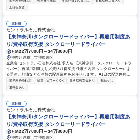
任せします。 変更の範囲：当社業務全般 募集職種 中型トラックのシャシ
業界未経験歓迎
無期雇用派遣
年間休日120日以上
資格取得支援あり
配管設計及びシャシハーネス設計業務/無期雇用派遣[NM]
土日祝休み
正社員
セントラル石油株式会社
【東神奈川/タンクローリードライバー】再雇用制度あ
り/資格取得支援 タンクローリードライバー
22万7000円～34万8000円
月給
神奈川県横浜市神奈川区
企業名 セントラル石油株式会社 求人名 【東神奈川／タンクローリードラ
イバー】再雇用制度あり／資格取得支援 仕事の内容 タンクローリーによ
る重油、灯油など石油類の配達業務をお任せします。 ■1日の配送件数：
繁忙期が多くて7件程度、閑散期は平均3～4件程度 ■配送エリア：東京23
業界未経験歓迎
副業・WワークOK
資格取得支援あり
転勤なし
区、横浜、川崎がメインです。 【ご入社後の流れ】 先輩社員と同行して
退職金あり
業務を覚えていただきます。危険物を扱うため、いきなり単独で業務をお
願いすることはありません。 最初に覚えていただく業務は、重機への燃料
給油作業です。 ※重労働は基本的にありませんが、月に数回ほど平ボディ
正社員
車によるドラム缶配送があります。 募集職種 【東神奈川／タンクローリ
セントラル石油株式会社
ードライバー】再雇用制度あり／資格取得支援
【東神奈川/タンクローリードライバー】再雇用制度あ
り/資格取得支援 タンクローリードライバー
22万7000円～34万8000円
月給
神奈川県横浜市神奈川区