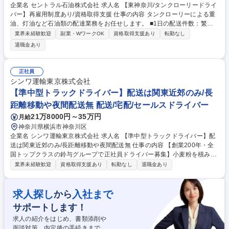
企業名 セントラル石油株式会社 求人名 【東神奈川/タンクローリードライ
バー】再雇用制度あり/資格取得支援 仕事の内容 タンクローリーによる重
油、灯油など石油類の配達業務をお任せします。 ■1日の配送件数：繁忙
期が多くて7件程度、閑散期は平均3～4件程度 ■配送エリア：東京23区、
業界未経験歓迎
副業・WワークOK
資格取得支援あり
転勤なし
横浜、川崎がメインです。 【ご入社後の流れ】 先輩社員と同行して業務
退職金あり
を覚えていただきます。危険物を扱うため、いきなり単独で業務をお願い
することはありません。 最初に覚えていただく業務は、重機への燃料給油
作業です。 ※重労働は基本的にありませんが、月に数回ほど平ボディ車に
正社員
よるドラム缶配送があります。 募集職種 【東神奈川/タンクローリードラ
シンワ運輸東京株式会社
イバー】再雇用制度あり/資格取得支援
【準中型トラックドライバー】配送は関東近郊のみ/長
距離移動や夜間配送無 配送/宅配/セールスドライバー
21万8000円～35万円
月給
神奈川県横浜市神奈川区
企業名 シンワ運輸東京株式会社 求人名 【準中型トラックドライバー】配
送は関東近郊のみ/長距離移動や夜間配送無 仕事の内容 【創業200年・全
国トップクラスの鈴与グループで正社員ドライバー募集】小麦粉を積み込
んだ準中型トラック車での配送業務です。車のサイズ的には2t車と変わら
業界未経験歓迎
資格取得支援あり
転勤なし
退職金あり
ないので、運転しやすい車体です！ ■配送エリア：関東圏(東京・神奈川)
※長距離配送や夜間配送、宿泊を伴う配送は無！すべて日帰りで戻れま
す！ ■配達物：小麦粉 ■走行距離：平均150km ■配送件数：4～7件ほど※
求人探し
入社まで
から
契約している倉庫への配送なので、不在での再配達もありません◎ 【業務
サポートします！
内容の変更範囲】当社業務全般 募集職種 【準中型トラックドライバー】
配送は関東近郊のみ/長距離移動や夜間配送無
求人の紹介をはじめ、書類添削や
面談対策、内定後の手続きまで