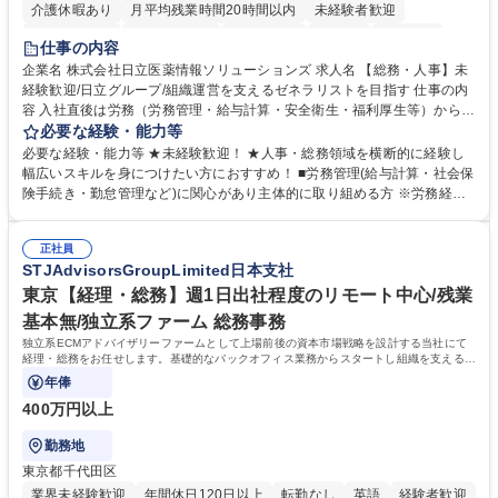
介護休暇あり
月平均残業時間20時間以内
未経験者歓迎
住宅手当あり
時短勤務あり
退職金あり
在宅OK
賞与あり
仕事の内容
育休あり
完全週休2日制
交通費支給
土日祝休み
寮・社宅あり
企業名 株式会社日立医薬情報ソリューションズ 求人名 【総務・人事】未
経験歓迎/日立グループ/組織運営を支えるゼネラリストを目指す 仕事の内
容 入社直後は労務（労務管理・給与計算・安全衛生・福利厚生等）からお
任せいたします。将来は総務・採用・教育業務へ守備範囲を広げ、組織運
必要な経験・能力等
営を支えるゼネラリストをめざせます。 ・初期業務：労働時間管理、給与
必要な経験・能力等 ★未経験歓迎！ ★人事・総務領域を横断的に経験し
計算、社会保険対応、福利厚生管理、安全衛生、健康経営推進等をお任せ
幅広いスキルを身につけたい方におすすめ！ ■労務管理(給与計算・社会保
します。ご経験に応じて、休職者管理など、幅広く経験を積んでいただき
険手続き・勤怠管理など)に関心があり主体的に取り組める方 ※労務経験
ます。 ・将来的な広がり：総務・採用・教育・税務対応・経営企画等。
者は早期にご活躍いただけます。 ■チームで仕事を推進できる方■将来は
★メンバーがマンツーマンで丁寧に教えるため、ご経験が浅くても安心！
マネジメント職として活躍したい 【尚可】■人事、労務、採用、教育業務
幅広く経験を積みたい意欲がある方に最適な環境です。 募集職種 【総
正社員
のご経験 ■労務管理（給与計算・社会保険手続き・勤怠管理など）の経験
STJAdvisorsGroupLimited日本支社
務・人事】未経験歓迎/日立グループ/組織運営を支えるゼネラリストを目
■衛生管理者の資格をお持ちの方 学歴・資格 学歴：大学院 大学 高専 短大
指す
専修学校 高校 語学力： 資格：
東京【経理・総務】週1日出社程度のリモート中心/残業
基本無/独立系ファーム 総務事務
独立系ECMアドバイザリーファームとして上場前後の資本市場戦略を設計する当社にて
経理・総務をお任せします。基礎的なバックオフィス業務からスタートし組織を支える専
任担当として広く活躍できる環境です。
年俸
400万円以上
勤務地
東京都千代田区
業界未経験歓迎
年間休日120日以上
転勤なし
英語
経験者歓迎