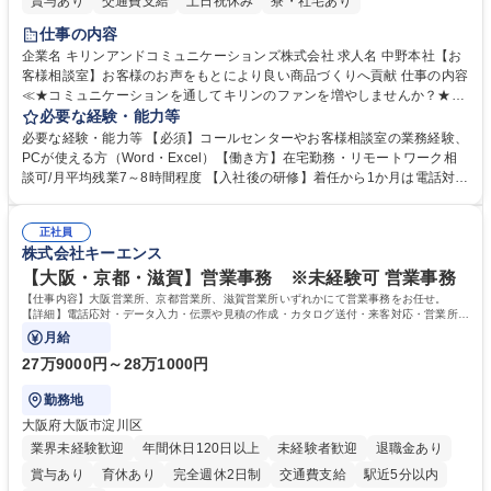
賞与あり
交通費支給
土日祝休み
寮・社宅あり
仕事の内容
企業名 キリンアンドコミュニケーションズ株式会社 求人名 中野本社【お
客様相談室】お客様のお声をもとにより良い商品づくりへ貢献 仕事の内容
≪★コミュニケーションを通してキリンのファンを増やしませんか？★≫
お客様のお声をより良い商品づくりに活かしていく上で、窓口となるお客
必要な経験・能力等
様相談室でのお仕事です。 日々お客様からいただくキリングループへのご
必要な経験・能力等 【必須】コールセンターやお客様相談室の業務経験、
意見を、企業活動に活かしています。お客様からの声に迅速かつ誠意をも
PCが使える方（Word・Excel）【働き方】在宅勤務・リモートワーク相
って対応、情報提供するとともにグループ内活動に反映しています。 【具
談可/月平均残業7～8時間程度 【入社後の研修】着任から1か月は電話対応
体的には】電話応対、メール、お手紙対応、ご指摘品調査報告書作成、有
のOJTを中心に実施し、電話対応に慣れた段階でメール・手紙のOJTを実
人チャットボット対応など。 【1日の対応件数】■電話：月間一人当たり
施する予定です。独り立ち以降もしっかりフォローする体制を整えていま
平均100件前後■メール・手紙：同上40件前後 募集職種 中野本社【お客様
正社員
すのでご安心ください。 【当社について】キリングループの広報機能を担
株式会社キーエンス
相談室】お客様のお声をもとにより良い商品づくりへ貢献
う会社として、お客様との出会いを大切にし、磨き上げたホスピタリティ
を込めてコミュニケーションをとりながら広報関連業務を行っておりま
【大阪・京都・滋賀】営業事務 ※未経験可 営業事務
す。 学歴・資格 学歴：大学院 大学 高専 短大 専修学校 高校 語学力： 資
【仕事内容】大阪営業所、京都営業所、滋賀営業所いずれかにて営業事務をお任せ。
格：
【詳細】電話応対・データ入力・伝票や見積の作成・カタログ送付・来客対応・営業所内
で発生する事務業務や業務改善をお任せ。
月給
27万9000円～28万1000円
勤務地
大阪府大阪市淀川区
業界未経験歓迎
年間休日120日以上
未経験者歓迎
退職金あり
賞与あり
育休あり
完全週休2日制
交通費支給
駅近5分以内