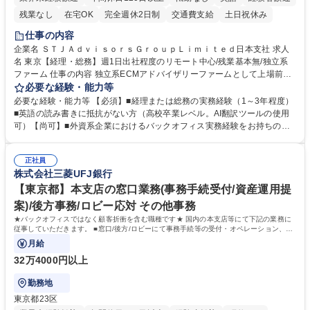
残業なし
在宅OK
完全週休2日制
交通費支給
土日祝休み
仕事の内容
企業名 ＳＴＪＡｄｖｉｓｏｒｓＧｒｏｕｐＬｉｍｉｔｅｄ日本支社 求人
名 東京【経理・総務】週1日出社程度のリモート中心/残業基本無/独立系
ファーム 仕事の内容 独立系ECMアドバイザリーファームとして上場前後
の資本市場戦略を設計する当社にて経理・総務をお任せします。基礎的な
必要な経験・能力等
バックオフィス業務からスタートし組織を支える専任担当として広く活躍
必要な経験・能力等 【必須】■経理または総務の実務経験（1～3年程度）
できる環境です。 ■日常経理、月次および年次決算サポート業務 ■本国
■英語の読み書きに抵抗がない方（高校卒業レベル。AI翻訳ツールの使用
（グローバル）との英文メール対応（AI翻訳ツール等を使用しての対応で
可）【尚可】■外資系企業におけるバックオフィス実務経験をお持ちの方
問題ございません） ■オフィス環境整備、郵便物の発送・受取等の総務業
【必須・尚可要件】簿記などの特別な資格や、TOEIC等のスコアは求めて
務全般 ■その他バックオフィス関連サポート ※ご経験に合わせて無理なく
おりません。日々の事務処理を丁寧かつ正確に行える方を歓迎します。
業務をお任せします。残業も基本的には発生せず、ご自身のペースで業務
正社員
【働き方について】現在は週4日程度の在宅勤務を実施しており、ワーク
株式会社三菱UFJ銀行
を進めやすく定着率の高い環境です。 募集職種 東京【経理・総務】週1日
ライフバランスを重視する方に最適な環境です（フルリモートも面接で相
出社程度のリモート中心/残業基本無/独立系ファーム
談可）。【求める人物像】幅広いバックオフィス業務に柔軟に対応でき、
【東京都】本支店の窓口業務(事務手続受付/資産運用提
社内外と円滑にコミュニケーションを取りながら業務を推進できる方 学
案)/後方事務/ロビー応対 その他事務
歴・資格 学歴：大学院 大学 高専 短大 専修学校 高校 語学力： 資格：
★バックオフィスではなく顧客折衝を含む職種です★ 国内の本支店等にて下記の業務に
従事していただきます。 ■窓口/後方/ロビーにて事務手続等の受付・オペレーション、お
客様対応
月給
32万4000円以上
勤務地
東京都23区