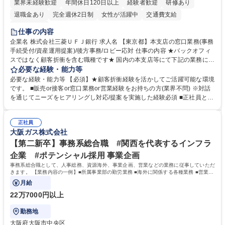
業界未経験歓迎
年間休日120日以上
経験者歓迎
研修あり
退職金あり
完全週休2日制
女性が活躍中
交通費支給
土日祝休み
仕事の内容
企業名 株式会社三菱ＵＦＪ銀行 求人名 【東京都】本支店の窓口業務(事務
手続受付/資産運用提案)/後方事務/ロビー応対 仕事の内容 ★バックオフィ
スではなく顧客折衝を含む職種です★ 国内の本支店等にて下記の業務に従
事していただきます。 ■窓口/後方/ロビーにて事務手続等の受付・オペレ
必要な経験・能力等
ーション、お客様対応 ■窓口にて、ご来店された個人のお客様に対して金
必要な経験・能力等 【必須】★顧客折衝経験を活かしてご活躍可能な環境
融商品のご提案 ■効率的な事務運用の検討・構築等 ≪業務紹介：ご応募前
です。 ■販売or接客or窓口業務or営業経験をお持ちの方(業界不問) ※対話
に必ずご覧ください≫ ※記事 https://www.mysite.bk.mufg.jp/career/circle/
を通じてニーズをヒアリングし対応/提案を実施した経験必須 ■正社員とし
article17/ ※動画 https://youtu.be/H-S7HaJqqbg 募集職種 【東京都】本支
ての就業経験1年以上 【歓迎】■金融業界での就業経験■銀行での預金為替
店の窓口業務(事務手続受付/資産運用提案)/後方事務/ロビー応対
事務経験 ■金融商品の提案・販売経験 ≪魅力≫研修やOJT環境が整ってい
正社員
るので安心して入行いただけます。 幅広いキャリアの選択肢があり、公募
大阪ガス株式会社
や社内副業等を活用し、 一人ひとりが挑戦できるカルチャーが浸透してい
ます。 学歴・資格 学歴：大学院 大学 高専 短大 専修学校 高校 語学力：
【第二新卒】事務系総合職 #関西を代表するインフラ
資格：
企業 #ポテンシャル採用 事業企画
事務系総合職として、人事総務、資源海外、事業企画、営業などの業務に従事していただ
きます。 【業務内容の一例】■所属事業部の勤労業務 ■海外に関係する各種業務 ■営業部
門の企画スタッフ、ルート営業
月給
22万7000円以上
勤務地
大阪府大阪市中央区