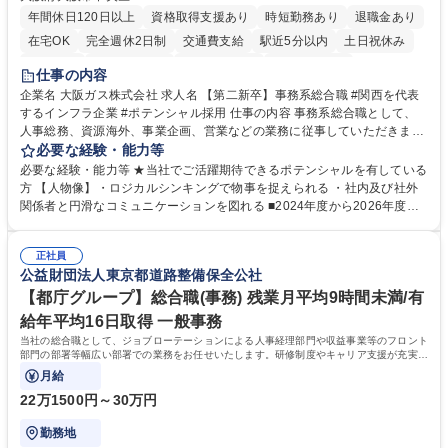
年間休日120日以上
資格取得支援あり
時短勤務あり
退職金あり
在宅OK
完全週休2日制
交通費支給
駅近5分以内
土日祝休み
服装自由
第二新卒歓迎
寮・社宅あり
食事補助あり
仕事の内容
企業名 大阪ガス株式会社 求人名 【第二新卒】事務系総合職 #関西を代表
するインフラ企業 #ポテンシャル採用 仕事の内容 事務系総合職として、
人事総務、資源海外、事業企画、営業などの業務に従事していただきま
す。 【業務内容の一例】■所属事業部の勤労業務 ■海外に関係する各種業
必要な経験・能力等
務 ■営業部門の企画スタッフ、ルート営業 【キャリアパス】入社後の配属
必要な経験・能力等 ★当社でご活躍期待できるポテンシャルを有している
ポジションで一定期間ご活躍頂いた後、本人の適性及び将来のキャリアを
方 【人物像】・ロジカルシンキングで物事を捉えられる ・社内及び社外
鑑みてジョブローテーションを行います。 【育成】OJTでの現場育成や研
関係者と円滑なコミュニケーションを図れる ■2024年度から2026年度ま
修カリキュラムを通じて、Daigasグループの業務で必要となる知識につい
での3ヵ年を対象とする「Daigasグループ中期経営計画2026」を策定しま
て学んでいただきます。 募集職種 【第二新卒】事務系総合職 #関西を代
した。https://www.osakagas.co.jp/company/press/pr2024/1777576_564
表するインフラ企業 #ポテンシャル採用
正社員
72.html ■エネルギーセキュリティの不安定化や気候変動による自然災害の
公益財団法人東京都道路整備保全公社
甚大化など、これまで以上に社会課題解決の重要性が高まっています。
「未来の日常」の創造に向けて持続可能な社会の実現に貢献してまいりま
【都庁グループ】総合職(事務) 残業月平均9時間未満/有
す。 学歴・資格 学歴：大学院 大学 語学力： 資格：
給年平均16日取得 一般事務
当社の総合職として、ジョブローテーションによる人事経理部門や収益事業等のフロント
部門の部署等幅広い部署での業務をお任せいたします。研修制度やキャリア支援が充実し
ております！ ※下記業務詳細
月給
22万1500円～30万円
勤務地