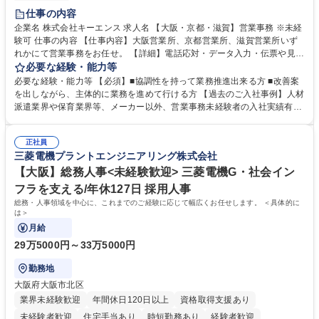
土日祝休み
仕事の内容
企業名 株式会社キーエンス 求人名 【大阪・京都・滋賀】営業事務 ※未経
験可 仕事の内容 【仕事内容】大阪営業所、京都営業所、滋賀営業所いず
れかにて営業事務をお任せ。 【詳細】電話応対・データ入力・伝票や見積
の作成・カタログ送付・来客対応・営業所内で発生する事務業務や業務改
必要な経験・能力等
善をお任せ。 【教育制度】ご入社後、育成担当とペアになりながらOJTに
必要な経験・能力等 【必須】■協調性を持って業務推進出来る方 ■改善案
て業務を覚えていただくことが可能です。業務システムがきちんと構築さ
を出しながら、主体的に業務を進めて行ける方 【過去のご入社事例】人材
れているため、スムーズに仕事に慣れることができる環境です。また、
派遣業界や保育業界等、メーカー以外、営業事務未経験者の入社実績有
「チームで成果を出す文化」があり、良いやり方を積極的に共有しながら
【当社の事務職について】単なる事務ではなく主体性を発揮したサポート
常に改善を目指す風土のため、安心して業務に取り組んでいただけます。
により、キーエンスの付加価値向上に貢献します。ベースの定型業務に加
募集職種 【大阪・京都・滋賀】営業事務 ※未経験可
正社員
えて、お客様や社員の状況に合わせ、能動的なサポート、改善の動きも期
三菱電機プラントエンジニアリング株式会社
待され。組織を支えるスペシャリストとして、チームに貢献し、結果的に
社員から頼られる存在になることができます。平均19:30の退勤以降の業
【大阪】総務人事<未経験歓迎> 三菱電機G・社会イン
務の持ち帰りも禁止されており、メリハリのある働き方となります。 学
フラを支える/年休127日 採用人事
歴・資格 学歴：大学院 大学 高専 短大 語学力： 資格：
総務・人事領域を中心に、これまでのご経験に応じて幅広くお任せします。 ＜具体的に
は＞
月給
29万5000円～33万5000円
勤務地
大阪府大阪市北区
業界未経験歓迎
年間休日120日以上
資格取得支援あり
未経験者歓迎
住宅手当あり
時短勤務あり
経験者歓迎