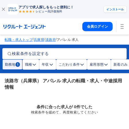
アプリで求人探しをもっと便利に！
インストール
レビュー高評価
無料
会員ログイン
/
/
/
転職・求人トップ
兵庫県
淡路市
アパレル 求人
検索条件を設定する
勤務地
職種
年収
こだわり条件
雇用形態
新着のみ
1
淡路市（兵庫県） アパレル 求人の転職・求人・中途採用
情報
条件に合った求人が 0件でした
検索条件を緩めて、再度検索してください