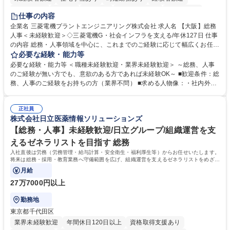
退職金あり
在宅OK
賞与あり
完全週休2日制
交通費支給
仕事の内容
駅近5分以内
土日祝休み
服装自由
寮・社宅あり
食事補助あり
企業名 三菱電機プラントエンジニアリング株式会社 求人名 【大阪】総務
人事＜未経験歓迎＞◇三菱電機G・社会インフラを支える/年休127日 仕事
の内容 総務・人事領域を中心に、これまでのご経験に応じて幅広くお任せ
します。 ＜具体的には＞ ・総務/人事労務（給与・社保・勤怠管理など）
必要な経験・能力等
・採用・教育研修 ・福利厚生運用 など ※基本的には事務所勤務ですが、
必要な経験・能力等 ＜職種未経験歓迎・業界未経験歓迎＞ ～総務、人事
採用や教育等の業務内容により、関西圏以外への日帰り・宿泊を伴う国内
のご経験が無い方でも、意欲のある方であれば未経験OK～ ■歓迎条件：総
出張もございます。 ※担当業務を持ちつつ、お互いに助け合いながら、総
務、人事のご経験をお持ちの方（業界不問） ■求める人物像：・社内外の
務部という組織として協力しながら進める体制です。 募集職種 【大阪】
関係各部門との調整を率先して行い、業務を円滑に遂行できる協調性やコ
総務人事＜未経験歓迎＞◇三菱電機G・社会インフラを支える/年休127日
ミュニケーション能力を持っている方 ・人事総務領域に興味がありゼネラ
正社員
リスト志向をお持ちの方 学歴・資格 学歴：大学院 大学 語学力： 資格：
株式会社日立医薬情報ソリューションズ
【総務・人事】未経験歓迎/日立グループ/組織運営を支
えるゼネラリストを目指す 総務
入社直後は労務（労務管理・給与計算・安全衛生・福利厚生等）からお任せいたします。
将来は総務・採用・教育業務へ守備範囲を広げ、組織運営を支えるゼネラリストをめざせ
ます。
月給
27万7000円以上
勤務地
東京都千代田区
業界未経験歓迎
年間休日120日以上
資格取得支援あり