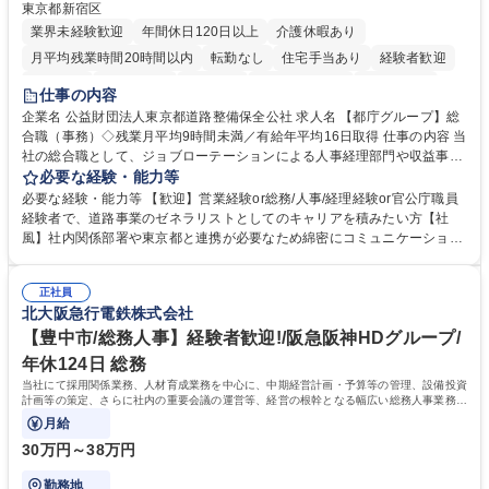
東京都新宿区
業界未経験歓迎
年間休日120日以上
介護休暇あり
月平均残業時間20時間以内
転勤なし
住宅手当あり
経験者歓迎
研修あり
退職金あり
賞与あり
完全週休2日制
交通費支給
仕事の内容
駅近5分以内
資格取得手当あり
食事補助あり
企業名 公益財団法人東京都道路整備保全公社 求人名 【都庁グループ】総
合職（事務）◇残業月平均9時間未満／有給年平均16日取得 仕事の内容 当
社の総合職として、ジョブローテーションによる人事経理部門や収益事業
等のフロント部門の部署等幅広い部署での業務をお任せいたします。研修
必要な経験・能力等
制度やキャリア支援が充実しております！ ※下記業務詳細 【業務詳細】■
必要な経験・能力等 【歓迎】営業経験or総務/人事/経理経験or官公庁職員
管理部門：広報、人事、経理など当公社の運営に係る管理業務 ■収益部
経験者で、道路事業のゼネラリストとしてのキャリアを積みたい方【社
門：駐車場の新規開拓、管理運営、新宿駅西口広場の「イベントコーナ
風】社内関係部署や東京都と連携が必要なため綿密にコミュニケーション
ー」などの管理運営 ■道路部門：整備の急がれる骨格幹線道路や木造住宅
を図っています。 【業務の魅力】■幅広く携われる：総合職（事務）で
密集地域の特定整備路線の用地取得、道路に関する普及啓発事業、都内の
は、駐車場の管理運営や道路用地の取得、公益財団法人の中枢を担う管理
道路施設や道路工事現場の見学ツアー事業 ※入社後は上記いずれかの部門
正社員
部門など多岐に渡る業務を経験できます。 ■様々なプロジェクト：駐車場
北大阪急行電鉄株式会社
へ配属。※業務内容変更の範囲：会社の定める業務 募集職種 【都庁グル
事業の他、新宿駅西口広場内に設置された照明を兼ねた広告「ブライトサ
ープ】総合職（事務）◇残業月平均9時間未満／有給年平均16日取得
イン」の管理運営を行うなど、事業収益を生み出す活動を積極的に行って
【豊中市/総務人事】経験者歓迎!/阪急阪神HDグループ/
います。 学歴・資格 学歴：大学院 大学 高専 短大 専修学校 高校 語学力：
年休124日 総務
資格：
当社にて採用関係業務、人材育成業務を中心に、中期経営計画・予算等の管理、設備投資
計画等の策定、さらに社内の重要会議の運営等、経営の根幹となる幅広い総務人事業務全
般を担当していただきます。
月給
30万円～38万円
勤務地