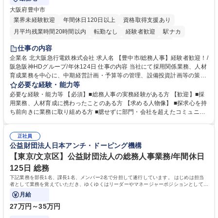
大阪府豊中市
業界未経験歓迎
年間休日120日以上
資格取得支援あり
月平均残業時間20時間以内
転勤なし
経験者歓迎
駅ナカ
退職金あり
完全週休2日制
交通費支給
駅近5分以内
仕事の内容
土日祝休み
服装自由
昼食補助あり
食事補助あり
企業名 北大阪急行電鉄株式会社 求人名 【豊中市/総務人事】経験者歓迎！/
阪急阪神HDグループ/年休124日 仕事の内容 当社にて採用関係業務、人材
育成業務を中心に、中期経営計画・予算等の管理、設備投資計画等の策
定、さらに社内の重要会議の運営等、経営の根幹となる幅広い総務人事業
必要な経験・能力等
務全般を担当していただきます。 【主な業務内容】 ■採用関係業務および
必要な経験・能力等 【必須】■総務人事の実務経験がある方 【歓迎】■採
人材育成(社員研修)業務の推進 ■中期経営計画および予算等の管理 ■設備
用業務、人材育成に携わったことのある方 【求める人物像】 ■探求心を持
投資計画等の策定 ■社内の重要会議の運営 ■その他総務人事業務全般 【入
ち前向きに業務に取り組める方 ■臆せずに部門・会社を超えたコミュニケ
社後】入社後は採用や育成をメインに担当し将来的には経営根幹に関わる
ーションの取れる方 ■自分で考えて行動のできる方 ■第二の創業期を迎え
総務人事業務全般へ幅広く従事していただきます。 募集職種 【豊中市/総
る当社で組織の次代を担うネクスト人材として長期的に成長したい方 ■周
務人事】経験者歓迎！/阪急阪神HDグループ/年休124日
正社員
囲のメンバーと協調しつつ主体性を持って能動的に業務を推進できる方 学
公益財団法人日本アンチ・ドーピング機構
歴・資格 学歴：大学院 大学 高専 短大 専修学校 高校 語学力： 資格：
【東京/文京区】公益財団法人の総務人事業務/年間休日
125日 総務
下記業務を部長1名、課長1名、メンバー2名で分担して遂行しています。 はじめは担当
者として業務を覚えていただき、ゆくゆくはリーダーやマネージャーポジションとして活
躍いただくことを期待しています。
月給
27万円～35万円