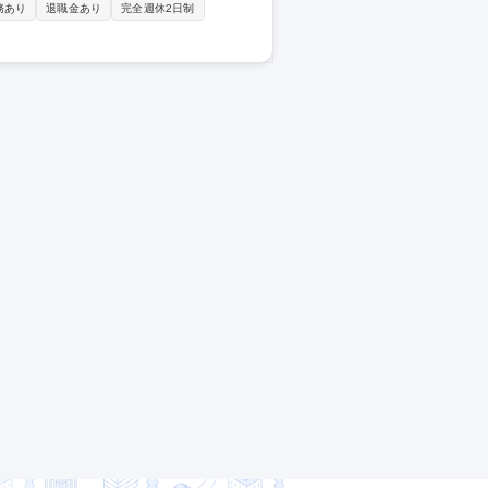
]製品の生産や開発時に使用する試薬/工業薬品/
務あり
退職金あり
完全週休2日制
メイン商材は20万点を超えますが、最終提案
重要となるのは「顧客ニーズ(実現したいこ