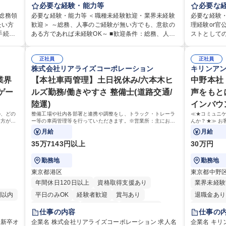
利厚生
務・人事領域を中心に、これまでのご経験に応じて
必要な経験・能力等
として、ジ
必要な
食事補助あり
用・教
幅広くお任せします。 ＜具体的には＞ ・総務/人事労
や収益事業
総務領
必要な経験・能力等 ＜職種未経験歓迎・業界未経験
必要な経験・
ゼネラ
務（給与・社保・勤怠管理など） ・採用・教育研修
の業務をお
たい方
歓迎＞ ～総務、人事のご経験が無い方でも、意欲の
理経験or
・福利厚生運用 など ※基本的には事務所勤務です
援が充実してお
ある方であれば未経験OK～ ■歓迎条件：総務、人事
ストとして
全衛
が、採用や教育等の業務内容により、関西圏以外へ
細】■管理
組める
のご経験をお持ちの方（業界不問） ■求める人物
係部署や東
に応じ
の日帰り・宿泊を伴う国内出張もございます。 ※担
に係る管理
 ■チ
像：・社内外の関係各部門との調整を率先して行
ケーションを図ってい
ただき
当業務を持ちつつ、お互いに助け合いながら、総務
正社員
運営、新宿
正社員
ト職と
い、業務を円滑に遂行できる協調性やコミュニケー
携われる：
株式会社リアライズコーポレーション
キリンア
・税務
部という組織として協力しながら進める体制です。
の管理運営
、教育業
ション能力を持っている方 ・人事総務領域に興味が
や道路用地
ンで丁
募集職種 【大阪】総務人事＜未経験歓迎＞◇三菱電
や木造住宅
手続き・
業界
ありゼネラリスト志向をお持ちの方 学歴・資格 学
【本社車両管理】土日祝休み/六本木ヒ
部門など多
中野本社
広く経
機G・社会インフラを支える/年休127日
路に関する
お持ちの
歴：大学院 大学 語学力： 資格：
ロジェクト
ゲー
ルズ勤務/働きやすさ 整備士(道路交通/
声をもと
集
事現場の見
設置された
陸運)
インバウ
/組織運
部門へ配属
管理運営を
業務 募集職種 【都庁グループ】総合職（事務）◇残
の、どの
整備工場や社内各部署と連携や調整をし、トラック・トレーラ
≪★コミュニ
極的に行っています。 学歴・
る方が対
ー等の車両管理等を行っていただきます。※営業所：主にお客
んか？★≫ お
業月平均9時
高専 短大 
様から返却された車両を速やかにメンテナンスし、次のお客様
上で、窓口と
月給
月給
にお貸し出しするための拠点
35万7143円以上
30万円
勤務地
勤務地
東京都港区
東京都中野
年間休日120日以上
資格取得支援あり
業界未経験
間以内
平日のみOK
経験者歓迎
賞与あり
退職金あり
完全週休2日制
交通費支給
駅近5分以内
土日祝休み
仕事の内容
仕事の
土日祝休み
企業名 株式会社リアライズコーポレーション 求人名
企業名 キ