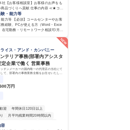
野本社【お客様相談室】お客様のお声をも
りへ貢献 仕事の内容 ≪★コミ
ョンを通してキリンのファンを増やしま
経験・能力等
≫ お客様のお声をより良い商品づくりに
・能力等 【必須】コールセンターやお客
く上で、窓口となるお客様相談室でのお
務経験、PCが使える方（Word・Exce
】在宅勤務・リモートワーク相談可/月平
を、企業活動に活かしています。お客様
の研修】着任から1か
迅速かつ誠意をもって対応、情報提供す
応のOJTを中心に実施し、電話対応に慣れ
グループ内活動に反映しています。 【具
ール・手紙のOJTを実施する予定です。独
クライス・アンド・カンパニー
電話応対、メール、お手紙対応、ご指摘
もしっかりフォローする体制を整えてい
書作成、有人チャットボット対応など。
安心ください。 【当社について】キリン
インテリア事務(部署内アシスタ
件数】■電話：月間一人当たり平均100
広報機能を担う会社として、お客様との
 安定企業で働く 営業事務
手紙：同上40件前後 募集職種 中野
切にし、磨き上げたホスピタリティを込
キッチンメーカーの国内唯一の代理店の当社にて
様相談室】お客様のお声をもとにより良
ニケーションをとりながら広報関連業務
として、部署内の事務業務全般をお任せいたしま
りへ貢献
 学歴：大学院 大学
って働いていただけるため、スキルアップも可能
専修学校 高校 語学力： 資格：
600万円
歓迎
年間休日120日以上
り
月平均残業時間20時間以内
退職金あり
在宅OK
育休あり
内容
日制
インセンティブあり