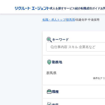
求人を探す
サービス紹介
転職成功ガイド
お
転職・求人トップ
/
群馬県
/
信越化学 中途採用
キーワード
勤務地
群馬県
条件をクリ
職種
年収