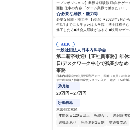
ープンポジション】業界未経験歓迎/自社ゲーム
インセンティブあり
交通費支給
土日祝
面接 仕事の内容 「ゲーム業界で働きたい！」という
服装自由
昼食補助あり
第二新卒歓迎
気持ちはあるものの、どのポジションが自分
必要な経験・能力等
食事補助あり
にマッチしているか悩んでいる方が対象とな
必要な経験・能力等 【必須】■2023年3月から2
す！ 総合職（プランナー/データアナリストなど）、
年3月までに大学または大学院（博士課程含む
技術職（開発エンジニ ア/インフラエンジニア
修了した方■社会人経験がある方 ■映画やゲー
ど）、デザイン職（デザイナー/イラストレ ー
のコンテンツに親しみ、ビジネスとして興味
ど）等から、面接でご希望と適正にマッチし
方 《入社実績 例》 ・メーカー → プロジェクトマネ
ションをご案内いたします。ゲームやエンタ
正社員
ージャー ・ソーシャルゲーム → ゲームプラ
一般社団法人日本内科学会
テンツが大好きで、「ゲーム業界の未来を自
・通信 → ゲームエンジニア ・独立行政法人 →
で作りたい」「最高のコンテンツを作るため
タサイエンティスト 学歴・資格 学歴：大学院 大学
第二新卒歓迎!【正社員事務】年休1
何でもやる」という情熱に溢れた方のご応募
語学力： 資格：
日/デスクワーク中心で残業少なめ
ちしております。 募集職種 【第二新卒オープンポジ
事務
ション】業界未経験歓迎/自社ゲーム/WEB面
日本内科学会の会員管理部門にて、医師（会員）の年
や住所等個人情報の変更システム入力、電話・FAX対
せします。将来的には、各種委員会の運営事務局業務
月給
幅広く携わっていただきます。
23万円～27万円
勤務地
東京都文京区
年間休日120日以上
転勤なし
未経験者
退職金あり
完全週休2日制
交通費支給
土日祝休み
第二新卒歓迎