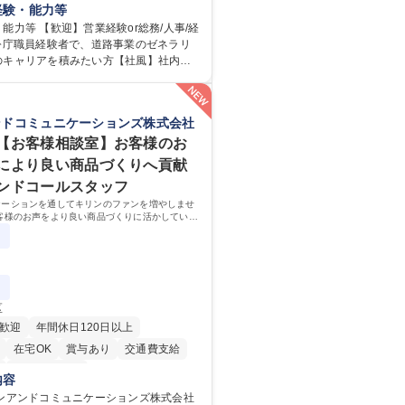
ョブローテーションによる人事経理部門
経験・能力等
等のフロント部門の部署等幅広い部署で
能力等 【歓迎】営業経験or総務/人事/経
任せいたします。研修制度やキャリア支
官公庁職員経験者で、道路事業のゼネラリ
ります！ ※下記業務詳細 【業務詳
のキャリアを積みたい方【社風】社内関
部門：広報、人事、経理など当公社の運営
京都と連携が必要なため綿密にコミュニ
業務 ■収益部門：駐車場の新規開拓、管理
ます。 【業務の魅力】■幅広く
駅西口広場の「イベントコーナー」など
総合職（事務）では、駐車場の管理運営
ンドコミュニケーションズ株式会社
 ■道路部門：整備の急がれる骨格幹線道路
の取得、公益財団法人の中枢を担う管理
密集地域の特定整備路線の用地取得、道
岐に渡る業務を経験できます。 ■様々なプ
【お客様相談室】お客様のお
普及啓発事業、都内の道路施設や道路工
：駐車場事業の他、新宿駅西口広場内に
により良い商品づくりへ貢献
学ツアー事業 ※入社後は上記いずれかの
照明を兼ねた広告「ブライトサイン」の
ンドコールスタッフ
。※業務内容変更の範囲：会社の定める
行うなど、事業収益を生み出す活動を積
ケーションを通してキリンのファンを増やしませ
資格 学歴：大学院 大学
客様のお声をより良い商品づくりに活かしていく
間未満／有給年平均16日取得
専修学校 高校 語学力： 資格：
なるお客様相談室でのお仕事です。
区
歓迎
年間休日120日以上
在宅OK
賞与あり
交通費支給
寮・社宅あり
内容
リンアンドコミュニケーションズ株式会社