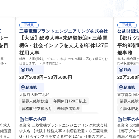
正社員
正社員
ズ
三菱電機プラントエンジニアリング株式会社
公益財団
ルー
【大阪】総務人事<未経験歓迎> 三菱電
【都庁グ
を目
機G・社会インフラを支える/年休127日
平均9時
採用人事
般事務
利厚生
総務・人事領域を中心に、これまでのご経験に応じて幅広くお
当社の総合職
業務へ守
任せします。 ＜具体的には＞
門や収益事業
せます。
お任せいたし
月給
月給
す！ ※下記業
29万5000円～33万5000円
22万150
勤務地
勤務地
大阪府大阪市北区
東京都新宿
業界未経験歓迎
年間休日120日以上
業界未経験
資格取得支援あり
未経験者歓迎
介護休暇あ
住宅手当あり
時短勤務あり
経験者歓迎
転勤なし
仕事の内容
仕事の
退職金あり
在宅OK
賞与あり
研修あり
人
企業名 三菱電機プラントエンジニアリング株式会社
企業名 公益
組織運営
日制
求人名 【大阪】総務人事＜未経験歓迎＞◇三菱電機
完全週休2日制
交通費支給
駅近5分以内
【都庁グル
完全週休2
G・社会インフラを支える/年休127日 仕事の内容 総
未満／有給年平均16日
土日祝休み
服装自由
寮・社宅あり
資格取得手