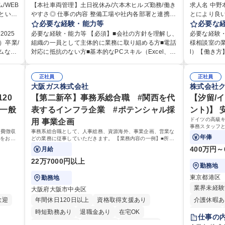
/WEB
休み
【本社車両管理】土日祝休み/六本木ヒルズ勤務/働き
求人名 中
やすさ◎ 仕事の内容 整備工場や社内各部署と連携や
とにより良い商品づく
の適性
調整をし、トラック・トレーラー等の車両管理等を
必要な経験・能力等
ュニケーシ
必要な
りま
行っていただきます。※営業所：主にお客様から返
せんか？★
025
必要な経験・能力等 【必須】■会社の方針を理解し、
必要な経験
却された車両を速やかにメンテナンスし、次のお客
活かしてい
）卒業/
組織の一員として主体的に業務に取り組める方■電話
様相談室の業
な
様にお貸し出しするための拠点 【具体的には】■整備
仕事です。 日々お客様からいただくキリングループ
ムなど
対応に抵抗のない方■基本的なPCスキル（Excel、W
l）【働き方
ターな
工場への整備発注・入出庫調整、社内各部署との連
へのご意見
がある
ord、PowerPoint）がある方 【歓迎】■物流・運送・
均残業7～8時間程度 【入社後
たポジ
携・調整■車両の入出庫スケジュール管理■返却車両
からの声に
自動車・輸送機器業界での勤務経験をお持ちの方
月は電話対
メコン
の整備に関する調査・進捗管理等※弊社事業理念で
正社員
るとともに
正社員
ンナー
【身につくスキル】■高度な調整・交渉力：社内外と
た段階でメ
大阪ガス株式会社
株式会社
らの手
ある「日本の物流を守り抜く」ために重要な役割を
体的には】
 デー
の調整により高度な調整・交渉力が養われます。■コ
り立ち以降
には、
担い、社会インフラを支える責任とやりがいを実感
品調査報告
20
ストマネジメント能力：整備工場からの修理費の見
【第二新卒】事務系総合職 #関西を代
ますのでご
【汐留/
をお待
できます。 ※勤務地は東京本社（六本木ヒルズ）に
【1日の対応
積もりを精査し、無駄なコストを見極めるため、経
グループの
 一般
表するインフラ企業 #ポテンシャル採
ント)】
なります。 ※毎週土日しっかり休める週休2日制で
件前後■メール・
営的視点での数字感覚が身につきます。■期日・進捗
出会いを大
ドイツの高級
用 事業企画
接
す。 募集職種 【本社車両管理】土日祝休み/六本木ヒ
本社【お客
管理能力：リース開始日や車検のタイミング等を管
めてコミュ
事務スタッフ
ルズ勤務/働きやすさ◎
い商品づく
会費徴収
事務系総合職として、人事総務、資源海外、事業企画、営業な
理し調整する力が身に付きます。 学歴・資格 学歴：
を行っております。 学歴・資格
す。 裁量を持
年俸
応をお任
どの業務に従事していただきます。 【業務内容の一例】■所属
です。
大学院 大学 語学力： 資格：
高専 短大 
などにも
事業部の勤労業務 ■海外に関係する各種業務 ■営業部門の企画
400万円～
月給
スタッフ、ルート営業
22万7000円以上
勤務地
東京都港区
勤務地
業界未経験
大阪府大阪市中央区
歓迎
年間休日120日以上
資格取得支援あり
介護休暇あ
時短勤務あり
退職金あり
在宅OK
転勤なし
仕事の
完全週休2日制
交通費支給
駅近5分以内
完全週休2