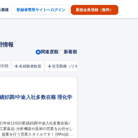
企業様
登録者専用サイトへログイン
新規会員登録（無料）
用情報
関連度順
新着順
歴不問
未経験者歓迎
在宅勤務（リモートワーク）OK
家賃補助・
業績好調/中途入社多数在籍 理化学
･工業薬品･分析機器や器材の営業をお任せし
う営業スタイルです！ [Who]企業