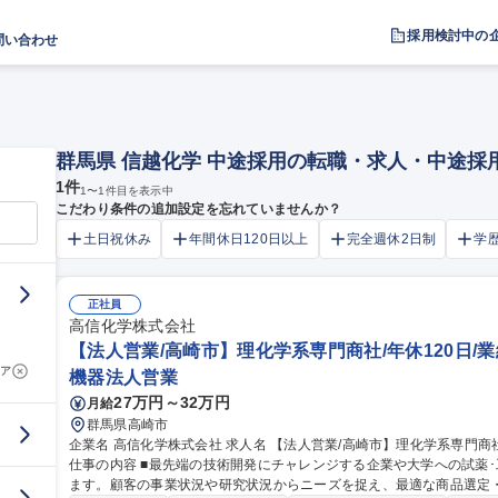
採用検討中の
問い合わせ
群馬県 信越化学 中途採用の転職・求人・中途採
1
件
1
〜
1
件目を表示中
こだわり条件の追加設定を忘れていませんか？
土日祝休み
年間休日120日以上
完全週休2日制
学
正社員
高信化学株式会社
【法人営業/高崎市】理化学系専門商社/年休120日/
ア
機器法人営業
27万円～32万円
月給
群馬県高崎市
企業名 高信化学株式会社 求人名 【法人営業/高崎市】理化学系専門商社/年休120日/業績好調/中途入社多数在籍♪
仕事の内容 ■最先端の技術開発にチャレンジする企業や大学への試薬
ます。顧客の事業状況や研究状況からニーズを捉え、最適な商品選定・提案を行