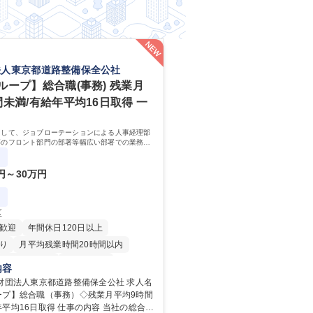
法人東京都道路整備保全公社
ループ】総合職(事務) 残業月
間未満/有給年平均16日取得 一
として、ジョブローテーションによる人事経理部
等のフロント部門の部署等幅広い部署での業務を
ます。研修制度やキャリア支援が充実しておりま
務詳細
0円～30万円
区
歓迎
年間休日120日以上
り
月平均残業時間20時間以内
住宅手当あり
経験者歓迎
内容
退職金あり
賞与あり
財団法人東京都道路整備保全公社 求人名
ープ】総合職（事務）◇残業月平均9時間
日制
交通費支給
駅近5分以内
取得 仕事の内容 当社の総合職
当あり
食事補助あり