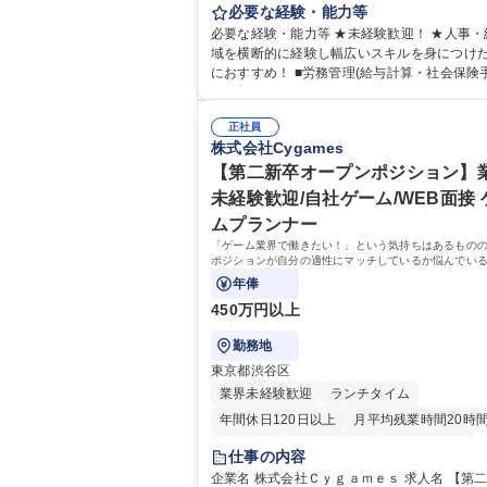
は労務（労務管理・給与計算・安全衛生・福
必要な経験・能力等
等）からお任せいたします。将来は総務・採
必要な経験・能力等 ★未経験歓迎！ ★人事・
育業務へ守備範囲を広げ、組織運営を支える
域を横断的に経験し幅広いスキルを身につけ
リストをめざせます。 ・初期業務：労働時間管理、
におすすめ！ ■労務管理(給与計算・社会保険手続
給与計算、社会保険対応、福利厚生管理、安
き・勤怠管理など)に関心があり主体的に取り
生、健康経営推進等をお任せします。ご経験
方 ※労務経験者は早期にご活躍いただけます。
て、休職者管理など、幅広く経験を積んでい
正社員
ームで仕事を推進できる方■将来はマネジメン
株式会社Cygames
ます。 ・将来的な広がり：総務・採用・教育
して活躍したい 【尚可】■人事、労務、採用
対応・経営企画等。 ★メンバーがマンツーマ
務のご経験 ■労務管理（給与計算・社会保険
【第二新卒オープンポジション】
寧に教えるため、ご経験が浅くても安心！幅
勤怠管理など）の経験 ■衛生管理者の資格を
未経験歓迎/自社ゲーム/WEB面接 
験を積みたい意欲がある方に最適な環境です。 募
方 学歴・資格 学歴：大学院 大学 高専 短大 専修学校
ムプランナー
職種 【総務・人事】未経験歓迎/日立グループ
高校 語学力： 資格：
営を支えるゼネラリストを目指す
「ゲーム業界で働きたい！」という気持ちはあるもの
ポジションが自分の適性にマッチしているか悩んでい
象となります！
年俸
450万円以上
勤務地
東京都渋谷区
業界未経験歓迎
ランチタイム
年間休日120日以上
月平均残業時間20時
転勤なし
未経験者歓迎
住宅手当あり
仕事の内容
経験者歓迎
完全週休2日制
企業名 株式会社Ｃｙｇａｍｅｓ 求人名 【第二新卒オ