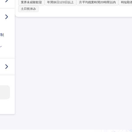
の工場や研究機関(製薬/食品/化学/半導体/バイオ等)、大学等 [What
業界未経験歓迎
年間休日120日以上
月平均残業時間20時間以内
時短勤
分析機器/装置等 [How]既存顧客を中心にエリア担当制となります。
土日祝休み
時にはメーカーの担当と同行するため入社段階での専門知識は不要。
と)」を丁寧に深堀・言語化をするスキルとなります。 募集職種 【法人営業/高崎市】理化学系専門商社/年休120
日/業績好調/中途入社多数在籍♪
日制
し