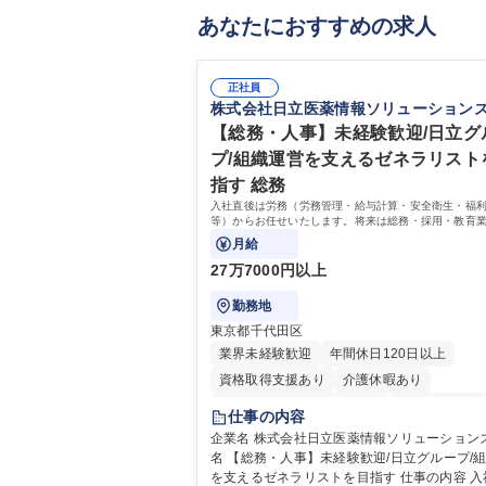
あなたにおすすめの求人
正社員
株式会社日立医薬情報ソリューション
【総務・人事】未経験歓迎/日立グ
プ/組織運営を支えるゼネラリスト
指す 総務
入社直後は労務（労務管理・給与計算・安全衛生・福
等）からお任せいたします。将来は総務・採用・教育
備範囲を広げ、組織運営を支えるゼネラリストをめざ
月給
27万7000円以上
勤務地
東京都千代田区
業界未経験歓迎
年間休日120日以上
資格取得支援あり
介護休暇あり
月平均残業時間20時間以内
未経験者歓迎
仕事の内容
住宅手当あり
時短勤務あり
退職金あり
企業名 株式会社日立医薬情報ソリューションズ 求
名 【総務・人事】未経験歓迎/日立グループ/
在宅OK
賞与あり
育休あり
完全週休2
を支えるゼネラリストを目指す 仕事の内容 入社直後
交通費支給
土日祝休み
寮・社宅あり