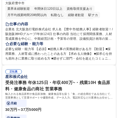
大阪府豊中市
業界未経験歓迎
年間休日120日以上
資格取得支援あり
月平均残業時間20時間以内
転勤なし
経験者歓迎
駅ナカ
退職金あり
完全週休2日制
交通費支給
駅近5分以内
仕事の内容
土日祝休み
服装自由
昼食補助あり
食事補助あり
企業名 北大阪急行電鉄株式会社 求人名 【豊中市/総務人事】経験者歓迎！/
阪急阪神HDグループ/年休124日 仕事の内容 当社にて採用関係業務、人材
育成業務を中心に、中期経営計画・予算等の管理、設備投資計画等の策
定、さらに社内の重要会議の運営等、経営の根幹となる幅広い総務人事業
必要な経験・能力等
務全般を担当していただきます。 【主な業務内容】 ■採用関係業務および
必要な経験・能力等 【必須】■総務人事の実務経験がある方 【歓迎】■採
人材育成(社員研修)業務の推進 ■中期経営計画および予算等の管理 ■設備
用業務、人材育成に携わったことのある方 【求める人物像】 ■探求心を持
投資計画等の策定 ■社内の重要会議の運営 ■その他総務人事業務全般 【入
ち前向きに業務に取り組める方 ■臆せずに部門・会社を超えたコミュニケ
社後】入社後は採用や育成をメインに担当し将来的には経営根幹に関わる
ーションの取れる方 ■自分で考えて行動のできる方 ■第二の創業期を迎え
総務人事業務全般へ幅広く従事していただきます。 募集職種 【豊中市/総
る当社で組織の次代を担うネクスト人材として長期的に成長したい方 ■周
務人事】経験者歓迎！/阪急阪神HDグループ/年休124日
正社員
囲のメンバーと協調しつつ主体性を持って能動的に業務を推進できる方 学
星和株式会社
歴・資格 学歴：大学院 大学 高専 短大 専修学校 高校 語学力： 資格：
受発注事務 年休125日・年収400万~・残業10H 食品原
料・健康食品の商社 営業事務
輸入される食品原料や食品添加物、健康食品等を扱う「食」の総合商社である当社にて、
営業事務として営業サポートや書類作成、データ入力、電話対応などの業務をお任せしま
す。
月給
30万円～37万5000円