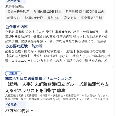
勤務地
東京都品川区
業界未経験歓迎
年間休日120日以上
月平均残業時間20時間以内
転勤なし
未経験者歓迎
賞与あり
育休あり
完全週休2日制
交通費支給
土日祝休み
仕事の内容
企業名 星和株式会社 求人名 受発注事務◆年休125日・年収400万～・残
業10H◆食品原料・健康食品の商社 仕事の内容 輸入される食品原料や食
品添加物、健康食品等を扱う「食」の総合商社である当社にて、営業事務
として営業サポートや書類作成、データ入力、電話対応などの業務をお任
必要な経験・能力等
せします。 ・受注／出荷指示／売上管理／仕入管理／在庫管理／お客様や
必要な経験・能力等 ＜業種未経験歓迎＞ 【歓迎】受発注業務のご経験
倉庫と電話確認など、販売に関わる事務、営業サポートをお願いします。
【求める人物像】・受発注や物流が好きな方 ・社会人としての基本的な常
・入社後は商品について覚えることから始め、先輩社員OJTと共に業務を
識・コミュニケーション力をお持ちの方 ・電話でのやり取りを含め、相手
進めて頂きます。未経験から始めた方も多数活躍中です。 [業務内容の変
の要件を正しく理解し対応できる方 ・数量・在庫・出荷数などの数値を正
更の範囲:会社の定める業務] 募集職種 受発注事務◆年休125日・年収400
確に扱う業務に抵抗がない方 ・PCを業務で日常的に使用しており、四則
万～・残業10H◆食品原料・健康食品の商社
正社員
演算ができる方 ・業務ルールや指示を理解し、行動できる方 学歴・資格
株式会社日立医薬情報ソリューションズ
学歴：大学院 大学 短大 語学力： 資格：
【総務・人事】未経験歓迎/日立グループ/組織運営を支
えるゼネラリストを目指す 総務
入社直後は労務（労務管理・給与計算・安全衛生・福利厚生等）からお任せいたします。
将来は総務・採用・教育業務へ守備範囲を広げ、組織運営を支えるゼネラリストをめざせ
ます。
月給
27万7000円以上