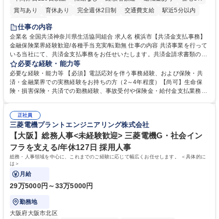
賞与あり
育休あり
完全週休2日制
交通費支給
駅近5分以内
土日祝休み
仕事の内容
企業名 全国共済神奈川県生活協同組合 求人名 横浜市【共済金支払事務】
金融保険業界経験歓迎/各種手当充実/転勤無 仕事の内容 共済事業を行って
いる当社にて、共済金支払事務をお任せいたします。共済金請求書類の受
付・内容確認・審査・データ入力のほか、加入者様や医療機関等からの問
必要な経験・能力等
い合わせ電話対応や書類発送等を担当します。 ■共済金請求書類の受付、
必要な経験・能力等 【必須】電話応対を伴う事務経験、および保険・共
内容確認、および共済金支払に関する審査・事務処理業務全般を担当 ■専
済・金融業界での実務経験をお持ちの方（2～4年程度）【尚可】生命保
用システムへのデータ入力、各種必要書類の作成・発送作業 ■加入者様や
険・損害保険・共済での勤務経験、事故受付や保険金・給付金支払業務経
医療機関等からの各種問い合わせに対する丁寧かつ迅速な電話応対 ■現場
験がある方 【求める人物像】■相手の立場に立った丁寧な対応ができる方
調査の対応および業務プロセスの改善活動 【業務内容の変更範囲】当社の
■チームワークを大切にし、素直に学べる方★外勤の保険営業から内勤事
指定する業務 募集職種 横浜市【共済金支払事務】金融保険業界経験歓迎/
正社員
務へのキャリアチェンジ希望者も大歓迎です！ 学歴・資格 学歴：大学院
三菱電機プラントエンジニアリング株式会社
各種手当充実/転勤無
大学 高専 短大 専修学校 高校 語学力： 資格：
【大阪】総務人事<未経験歓迎> 三菱電機G・社会イン
フラを支える/年休127日 採用人事
総務・人事領域を中心に、これまでのご経験に応じて幅広くお任せします。 ＜具体的に
は＞
月給
29万5000円～33万5000円
勤務地
大阪府大阪市北区