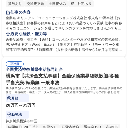
賞与あり
交通費支給
土日祝休み
寮・社宅あり
仕事の内容
企業名 キリンアンドコミュニケーションズ株式会社 求人名 中野本社【お
客様相談室】お客様のお声をもとにより良い商品づくりへ貢献 仕事の内容
≪★コミュニケーションを通してキリンのファンを増やしませんか？★≫
お客様のお声をより良い商品づくりに活かしていく上で、窓口となるお客
必要な経験・能力等
様相談室でのお仕事です。 日々お客様からいただくキリングループへのご
必要な経験・能力等 【必須】コールセンターやお客様相談室の業務経験、
意見を、企業活動に活かしています。お客様からの声に迅速かつ誠意をも
PCが使える方（Word・Excel）【働き方】在宅勤務・リモートワーク相
って対応、情報提供するとともにグループ内活動に反映しています。 【具
談可/月平均残業7～8時間程度 【入社後の研修】着任から1か月は電話対応
体的には】電話応対、メール、お手紙対応、ご指摘品調査報告書作成、有
のOJTを中心に実施し、電話対応に慣れた段階でメール・手紙のOJTを実
人チャットボット対応など。 【1日の対応件数】■電話：月間一人当たり
施する予定です。独り立ち以降もしっかりフォローする体制を整えていま
平均100件前後■メール・手紙：同上40件前後 募集職種 中野本社【お客様
正社員
すのでご安心ください。 【当社について】キリングループの広報機能を担
全国共済神奈川県生活協同組合
相談室】お客様のお声をもとにより良い商品づくりへ貢献
う会社として、お客様との出会いを大切にし、磨き上げたホスピタリティ
を込めてコミュニケーションをとりながら広報関連業務を行っておりま
横浜市【共済金支払事務】金融保険業界経験歓迎/各種
す。 学歴・資格 学歴：大学院 大学 高専 短大 専修学校 高校 語学力： 資
手当充実/転勤無 一般事務
格：
共済事業を行っている当社にて、共済金支払事務をお任せいたします。共済金請求書類の
受付・内容確認・審査・データ入力のほか、加入者様や医療機関等からの問い合わせ電話
対応や書類発送等を担当します。
月給
26万円～35万円
勤務地
神奈川県横浜市中区
年間休日120日以上
転勤なし
経験者歓迎
退職金あり
在宅OK