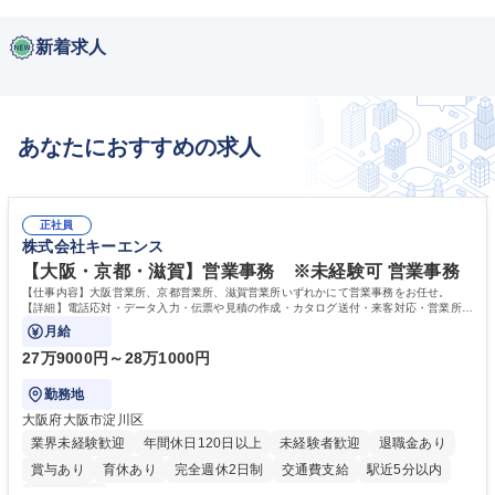
新着求人
あなたにおすすめの求人
正社員
株式会社キーエンス
【大阪・京都・滋賀】営業事務 ※未経験可 営業事務
【仕事内容】大阪営業所、京都営業所、滋賀営業所いずれかにて営業事務をお任せ。
【詳細】電話応対・データ入力・伝票や見積の作成・カタログ送付・来客対応・営業所内
で発生する事務業務や業務改善をお任せ。
月給
27万9000円～28万1000円
勤務地
大阪府大阪市淀川区
業界未経験歓迎
年間休日120日以上
未経験者歓迎
退職金あり
賞与あり
育休あり
完全週休2日制
交通費支給
駅近5分以内