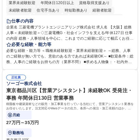
業界未経験歓迎
年間休日120日以上
資格取得支援あり
未経験者歓迎
住宅手当あり
時短勤務あり
経験者歓迎
退職金あり
在宅OK
賞与あり
完全週休2日制
交通費支給
仕事の内容
駅近5分以内
土日祝休み
服装自由
寮・社宅あり
食事補助あり
企業名 三菱電機プラントエンジニアリング株式会社 求人名 【大阪】総務
人事＜未経験歓迎＞◇三菱電機G・社会インフラを支える/年休127日 仕事
の内容 総務・人事領域を中心に、これまでのご経験に応じて幅広くお任せ
します。 ＜具体的には＞ ・総務/人事労務（給与・社保・勤怠管理など）
必要な経験・能力等
・採用・教育研修 ・福利厚生運用 など ※基本的には事務所勤務ですが、
必要な経験・能力等 ＜職種未経験歓迎・業界未経験歓迎＞ ～総務、人事
採用や教育等の業務内容により、関西圏以外への日帰り・宿泊を伴う国内
のご経験が無い方でも、意欲のある方であれば未経験OK～ ■歓迎条件：総
出張もございます。 ※担当業務を持ちつつ、お互いに助け合いながら、総
務、人事のご経験をお持ちの方（業界不問） ■求める人物像：・社内外の
務部という組織として協力しながら進める体制です。 募集職種 【大阪】
関係各部門との調整を率先して行い、業務を円滑に遂行できる協調性やコ
総務人事＜未経験歓迎＞◇三菱電機G・社会インフラを支える/年休127日
ミュニケーション能力を持っている方 ・人事総務領域に興味がありゼネラ
正社員
リスト志向をお持ちの方 学歴・資格 学歴：大学院 大学 語学力： 資格：
ソーゴー株式会社
東京都品川区【営業アシスタント】未経験OK 受発注・
事務 年間休日130日 営業事務
樹脂板や建築資材などの販売・加工事業を行っている当社にて、営業アシスタント業務を
お任せいたします。注文対応やWebデータの出力、各所への発注・加工依頼のほか、電
話・メール対応等の事務業務を担当します。
月給
27万円～35万円
勤務地