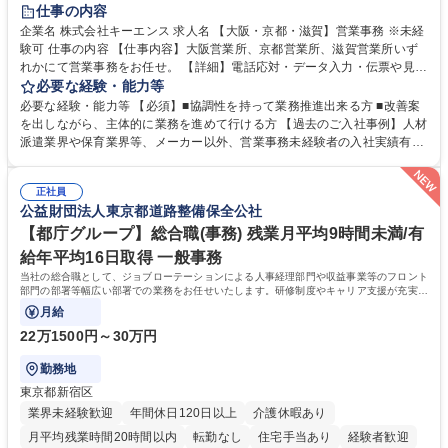
土日祝休み
仕事の内容
企業名 株式会社キーエンス 求人名 【大阪・京都・滋賀】営業事務 ※未経
験可 仕事の内容 【仕事内容】大阪営業所、京都営業所、滋賀営業所いず
れかにて営業事務をお任せ。 【詳細】電話応対・データ入力・伝票や見積
の作成・カタログ送付・来客対応・営業所内で発生する事務業務や業務改
必要な経験・能力等
善をお任せ。 【教育制度】ご入社後、育成担当とペアになりながらOJTに
必要な経験・能力等 【必須】■協調性を持って業務推進出来る方 ■改善案
て業務を覚えていただくことが可能です。業務システムがきちんと構築さ
を出しながら、主体的に業務を進めて行ける方 【過去のご入社事例】人材
れているため、スムーズに仕事に慣れることができる環境です。また、
派遣業界や保育業界等、メーカー以外、営業事務未経験者の入社実績有
「チームで成果を出す文化」があり、良いやり方を積極的に共有しながら
【当社の事務職について】単なる事務ではなく主体性を発揮したサポート
常に改善を目指す風土のため、安心して業務に取り組んでいただけます。
により、キーエンスの付加価値向上に貢献します。ベースの定型業務に加
募集職種 【大阪・京都・滋賀】営業事務 ※未経験可
正社員
えて、お客様や社員の状況に合わせ、能動的なサポート、改善の動きも期
公益財団法人東京都道路整備保全公社
待され。組織を支えるスペシャリストとして、チームに貢献し、結果的に
社員から頼られる存在になることができます。平均19:30の退勤以降の業
【都庁グループ】総合職(事務) 残業月平均9時間未満/有
務の持ち帰りも禁止されており、メリハリのある働き方となります。 学
給年平均16日取得 一般事務
歴・資格 学歴：大学院 大学 高専 短大 語学力： 資格：
当社の総合職として、ジョブローテーションによる人事経理部門や収益事業等のフロント
部門の部署等幅広い部署での業務をお任せいたします。研修制度やキャリア支援が充実し
ております！ ※下記業務詳細
月給
22万1500円～30万円
勤務地
東京都新宿区
業界未経験歓迎
年間休日120日以上
介護休暇あり
月平均残業時間20時間以内
転勤なし
住宅手当あり
経験者歓迎