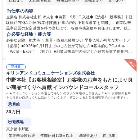
転勤なし
未経験者歓迎
時短勤務あり
退職金あり
賞与あり
育休あり
完全週休2日制
交通費支給
土日祝休み
仕事の内容
企業名 株式会社山和 求人名 ◆急募｜9月1日入社◆【渋谷/一般事務】未経
験歓迎/年休124日/残業ほぼ無 仕事の内容 不動産事業を展開し、創業以来
黒字経営の安定基盤を持つ当社にて、各種事務業務をお任せします。残業
がほぼ発生せず、連続した日程の有給取得が可能なため、WLBを整えたい
必要な経験・能力等
方にお勧めの環境です！ 入社後はOJTを通じて丁寧に研修を行いますの
必要な経験・能力等 ＼業界・職種未経験OK！早期入社が可能な方へ！／
で、事務未経験の方でも安心して臨むことができます。 【業務詳細】■電
【必須】■2026年9月1日までのご入社が可能な方 ■基本的なPCスキル
話・来客対応 ■物件の鍵や社内の備品管理 ■データ入力や書類作成 ■契約
（Word・Excel） 【魅力】 ■創業以来黒字の安定した経営基盤で長期的に
書などのファイリング ■郵送物の仕訳・発送 など 募集職種 ◆急募｜9月1
安心して働ける環境 ■残業ほぼなしで働きやすさ抜群、プライベートとの
日入社◆【渋谷/一般事務】未経験歓迎/年休124日/残業ほぼ無
両立が可能 ■有給取得を積極的に推奨、年間10日程度の取得実績 ■1ヶ月
正社員
のOJTで業務を習得可能、未経験でもしっかりサポート 学歴・資格 学
キリンアンドコミュニケーションズ株式会社
歴：大学院 大学 高専 短大 語学力： 資格：
中野本社【お客様相談室】お客様のお声をもとにより良
い商品づくりへ貢献 インバウンドコールスタッフ
≪★コミュニケーションを通してキリンのファンを増やしませんか？★≫ お客様のお声
をより良い商品づくりに活かしていく上で、窓口となるお客様相談室でのお仕事です。
月給
30万円
勤務地
東京都中野区
業界未経験歓迎
年間休日120日以上
退職金あり
在宅OK