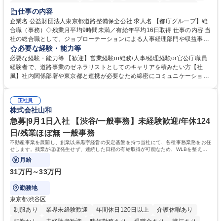
研修あり
退職金あり
賞与あり
完全週休2日制
交通費支給
仕事の内容
駅近5分以内
資格取得手当あり
食事補助あり
企業名 公益財団法人東京都道路整備保全公社 求人名 【都庁グループ】総
合職（事務）◇残業月平均9時間未満／有給年平均16日取得 仕事の内容 当
社の総合職として、ジョブローテーションによる人事経理部門や収益事業
等のフロント部門の部署等幅広い部署での業務をお任せいたします。研修
必要な経験・能力等
制度やキャリア支援が充実しております！ ※下記業務詳細 【業務詳細】■
必要な経験・能力等 【歓迎】営業経験or総務/人事/経理経験or官公庁職員
管理部門：広報、人事、経理など当公社の運営に係る管理業務 ■収益部
経験者で、道路事業のゼネラリストとしてのキャリアを積みたい方【社
門：駐車場の新規開拓、管理運営、新宿駅西口広場の「イベントコーナ
風】社内関係部署や東京都と連携が必要なため綿密にコミュニケーション
ー」などの管理運営 ■道路部門：整備の急がれる骨格幹線道路や木造住宅
を図っています。 【業務の魅力】■幅広く携われる：総合職（事務）で
密集地域の特定整備路線の用地取得、道路に関する普及啓発事業、都内の
は、駐車場の管理運営や道路用地の取得、公益財団法人の中枢を担う管理
道路施設や道路工事現場の見学ツアー事業 ※入社後は上記いずれかの部門
正社員
部門など多岐に渡る業務を経験できます。 ■様々なプロジェクト：駐車場
株式会社山和
へ配属。※業務内容変更の範囲：会社の定める業務 募集職種 【都庁グル
事業の他、新宿駅西口広場内に設置された照明を兼ねた広告「ブライトサ
ープ】総合職（事務）◇残業月平均9時間未満／有給年平均16日取得
イン」の管理運営を行うなど、事業収益を生み出す活動を積極的に行って
急募|9月1日入社 【渋谷/一般事務】未経験歓迎/年休124
います。 学歴・資格 学歴：大学院 大学 高専 短大 専修学校 高校 語学力：
日/残業ほぼ無 一般事務
資格：
不動産事業を展開し、創業以来黒字経営の安定基盤を持つ当社にて、各種事務業務をお任
せします。残業がほぼ発生せず、連続した日程の有給取得が可能なため、WLBを整えた
い方にお勧めの環境です！
月給
31万円～33万円
勤務地
東京都渋谷区
制服あり
業界未経験歓迎
年間休日120日以上
介護休暇あり