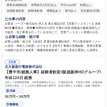
東京都品川区
業界未経験歓迎
年間休日120日以上
平日のみOK
転勤なし
未経験者歓迎
経験者歓迎
退職金あり
賞与あり
完全週休2日制
交通費支給
駅近5分以内
土日祝休み
仕事の内容
企業名 ソーゴー株式会社 求人名 東京都品川区【営業アシスタント】未経
験OK◆受発注・事務◆年間休日130日 仕事の内容 樹脂板や建築資材など
の販売・加工事業を行っている当社にて、営業アシスタント業務をお任せ
いたします。注文対応やWebデータの出力、各所への発注・加工依頼のほ
必要な経験・能力等
か、電話・メール対応等の事務業務を担当します。 ■受注・発注業務：FA
必要な経験・能力等 【必須】普通自動車運転免許、PCの基本操作（メー
Xによる注文対応、Web発注データのプリントアウト、各仕入先・協力会
ル送信・簡単入力程度）ができる方【尚可】事務の実務経験、受発注業務
社への発注および加工依頼等 ■納品書・請求書の作成および発送手配 ■商
の経験のある方★業界・職種未経験歓迎！人柄と意欲を重視した採用を行
品手配・在庫確認・納期調整 ■電話・メールでの問い合わせ対応および付
っています。 【要件】未経験歓迎！未経験からスタートして長く勤務する
随する事務全般 ※高度なPCスキルは不要です。【業務内容の変更範囲】
社員が多数在籍しています。 【求める人物像】納期優先の業界のため状況
当社の指定する業務 募集職種 東京都品川区【営業アシスタント】未経験O
正社員
変化に臨機応変かつ柔軟に対応できる方、約束を守り正確に作業を進めら
北大阪急行電鉄株式会社
K◆受発注・事務◆年間休日130日
れる方を求めています。高度なPCスキルや関数知識は一切不要です。丁
寧な指導体制が整っているため、安心してお仕事をスタートしていただけ
【豊中市/総務人事】経験者歓迎!/阪急阪神HDグループ/
ます。 学歴・資格 学歴：大学院 大学 高専 短大 専修学校 高校 語学力：
年休124日 総務
資格：
当社にて採用関係業務、人材育成業務を中心に、中期経営計画・予算等の管理、設備投資
計画等の策定、さらに社内の重要会議の運営等、経営の根幹となる幅広い総務人事業務全
般を担当していただきます。
月給
30万円～38万円
勤務地