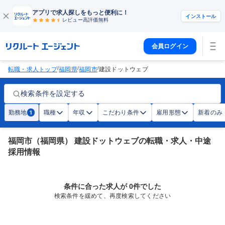
アプリで求人探しをもっと便利に！
インストール
レビュー高評価
無料
会員ログイン
/
/
/
転職・求人トップ
福岡県
福岡市
建設ドットウェブ
検索条件を設定する
勤務地
職種
年収
こだわり条件
雇用形態
新着のみ
1
福岡市（福岡県） 建設ドットウェブの転職・求人・中途
採用情報
条件に合った求人が 0件でした
検索条件を緩めて、再度検索してください