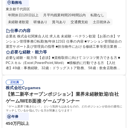
勤務地
東京都千代田区
年間休日120日以上
月平均残業時間20時間以内
転勤なし
未経験者歓迎
研修あり
賞与あり
交通費支給
土日祝休み
仕事の内容
企業名 株式会社関東合人社 求人名 未経験・ベテラン歓迎【お茶の水】マ
ンション管理事務◎転勤無/年休123日 仕事の内容 ■マンション管理組合の
運営サポート及び管理員の指導 ■担当物件における修繕工事等受注業務 ■
事務所内での事務業務等 ★異業界からの転職者が多数活躍しています
必要な経験・能力等
【年収補足】532万円 ＋別途インセンティヴで平均約100万円/年（昨年度
必要な経験・能力等 【必須】■資格取得に向けてコツコツ努力できる方 ■
実績） ＋管理業務主任者資格手当50,000円/月 ★親会社である株式会社合
PCスキル（Excel,PowerPoint,Word） ■積極的に行動できる方 【入社
人社計画研究所社のグループ会社として、質の高いサービスと適性価格を
者】49歳：事務経験、32歳：ドラッグストア勤務、 58歳：飲食店勤務
武器に約20年受託戸数増加中です。https://www.gojin.co.jp/abt/abt_3.html
等：中途採用の9割が未経験者！ 【資格取得支援】■メンター制度■社内模
募集職種 未経験・ベテラン歓迎【お茶の水】マンション管理事務◎転勤
試や研修制度など充実！ ＊未資格者の8割以上が入社2年以内に資格を取
無/年休123日
正社員
得出来ております！ 【魅力】■フレックス制度、未経験からでも下限年収
株式会社Cygames
を一律支給！ ■管理業務主任者資格取得後には50,000円/月の手当あり！
学歴・資格 学歴：大学院 大学 高専 短大 専修学校 高校 語学力： 資格：第
【第二新卒オープンポジション】業界未経験歓迎/自社
一種運転免許普通自動車
ゲーム/WEB面接 ゲームプランナー
「ゲーム業界で働きたい！」という気持ちはあるものの、どのポジションが自分の適性に
マッチしているか悩んでいる方が対象となります！
年俸
450万円以上