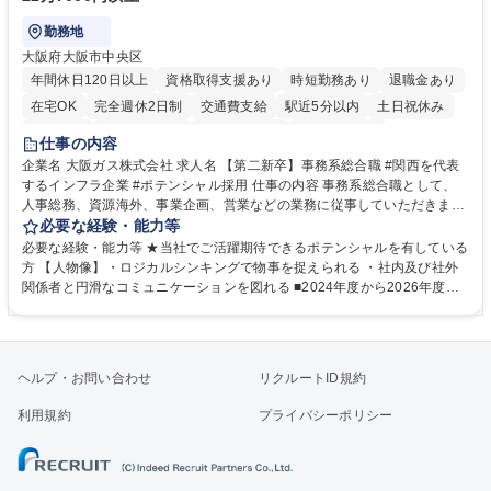
勤務地
大阪府大阪市中央区
年間休日120日以上
資格取得支援あり
時短勤務あり
退職金あり
在宅OK
完全週休2日制
交通費支給
駅近5分以内
土日祝休み
服装自由
第二新卒歓迎
寮・社宅あり
食事補助あり
仕事の内容
企業名 大阪ガス株式会社 求人名 【第二新卒】事務系総合職 #関西を代表
するインフラ企業 #ポテンシャル採用 仕事の内容 事務系総合職として、
人事総務、資源海外、事業企画、営業などの業務に従事していただきま
す。 【業務内容の一例】■所属事業部の勤労業務 ■海外に関係する各種業
必要な経験・能力等
務 ■営業部門の企画スタッフ、ルート営業 【キャリアパス】入社後の配属
必要な経験・能力等 ★当社でご活躍期待できるポテンシャルを有している
ポジションで一定期間ご活躍頂いた後、本人の適性及び将来のキャリアを
方 【人物像】・ロジカルシンキングで物事を捉えられる ・社内及び社外
鑑みてジョブローテーションを行います。 【育成】OJTでの現場育成や研
関係者と円滑なコミュニケーションを図れる ■2024年度から2026年度ま
修カリキュラムを通じて、Daigasグループの業務で必要となる知識につい
での3ヵ年を対象とする「Daigasグループ中期経営計画2026」を策定しま
て学んでいただきます。 募集職種 【第二新卒】事務系総合職 #関西を代
した。https://www.osakagas.co.jp/company/press/pr2024/1777576_564
表するインフラ企業 #ポテンシャル採用
72.html ■エネルギーセキュリティの不安定化や気候変動による自然災害の
甚大化など、これまで以上に社会課題解決の重要性が高まっています。
ヘルプ・お問い合わせ
リクルートID規約
「未来の日常」の創造に向けて持続可能な社会の実現に貢献してまいりま
す。 学歴・資格 学歴：大学院 大学 語学力： 資格：
利用規約
プライバシーポリシー