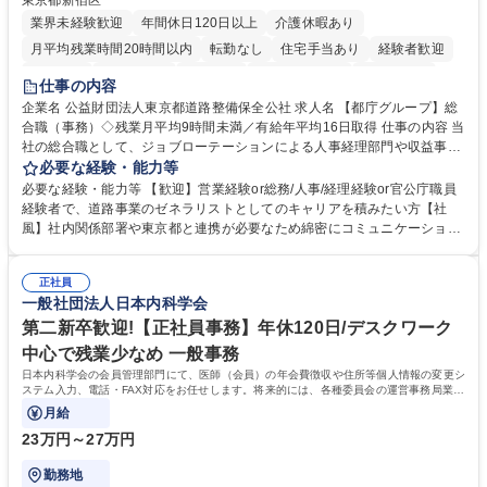
東京都新宿区
業界未経験歓迎
年間休日120日以上
介護休暇あり
月平均残業時間20時間以内
転勤なし
住宅手当あり
経験者歓迎
研修あり
退職金あり
賞与あり
完全週休2日制
交通費支給
仕事の内容
駅近5分以内
資格取得手当あり
食事補助あり
企業名 公益財団法人東京都道路整備保全公社 求人名 【都庁グループ】総
合職（事務）◇残業月平均9時間未満／有給年平均16日取得 仕事の内容 当
社の総合職として、ジョブローテーションによる人事経理部門や収益事業
等のフロント部門の部署等幅広い部署での業務をお任せいたします。研修
必要な経験・能力等
制度やキャリア支援が充実しております！ ※下記業務詳細 【業務詳細】■
必要な経験・能力等 【歓迎】営業経験or総務/人事/経理経験or官公庁職員
管理部門：広報、人事、経理など当公社の運営に係る管理業務 ■収益部
経験者で、道路事業のゼネラリストとしてのキャリアを積みたい方【社
門：駐車場の新規開拓、管理運営、新宿駅西口広場の「イベントコーナ
風】社内関係部署や東京都と連携が必要なため綿密にコミュニケーション
ー」などの管理運営 ■道路部門：整備の急がれる骨格幹線道路や木造住宅
を図っています。 【業務の魅力】■幅広く携われる：総合職（事務）で
密集地域の特定整備路線の用地取得、道路に関する普及啓発事業、都内の
は、駐車場の管理運営や道路用地の取得、公益財団法人の中枢を担う管理
道路施設や道路工事現場の見学ツアー事業 ※入社後は上記いずれかの部門
正社員
部門など多岐に渡る業務を経験できます。 ■様々なプロジェクト：駐車場
一般社団法人日本内科学会
へ配属。※業務内容変更の範囲：会社の定める業務 募集職種 【都庁グル
事業の他、新宿駅西口広場内に設置された照明を兼ねた広告「ブライトサ
ープ】総合職（事務）◇残業月平均9時間未満／有給年平均16日取得
イン」の管理運営を行うなど、事業収益を生み出す活動を積極的に行って
第二新卒歓迎!【正社員事務】年休120日/デスクワーク
います。 学歴・資格 学歴：大学院 大学 高専 短大 専修学校 高校 語学力：
中心で残業少なめ 一般事務
資格：
日本内科学会の会員管理部門にて、医師（会員）の年会費徴収や住所等個人情報の変更シ
ステム入力、電話・FAX対応をお任せします。将来的には、各種委員会の運営事務局業務
などにも幅広く携わっていただきます。
月給
23万円～27万円
勤務地