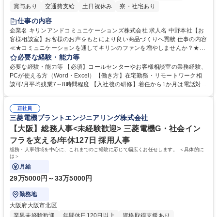
賞与あり
交通費支給
土日祝休み
寮・社宅あり
仕事の内容
企業名 キリンアンドコミュニケーションズ株式会社 求人名 中野本社【お
客様相談室】お客様のお声をもとにより良い商品づくりへ貢献 仕事の内容
≪★コミュニケーションを通してキリンのファンを増やしませんか？★≫
お客様のお声をより良い商品づくりに活かしていく上で、窓口となるお客
必要な経験・能力等
様相談室でのお仕事です。 日々お客様からいただくキリングループへのご
必要な経験・能力等 【必須】コールセンターやお客様相談室の業務経験、
意見を、企業活動に活かしています。お客様からの声に迅速かつ誠意をも
PCが使える方（Word・Excel）【働き方】在宅勤務・リモートワーク相
って対応、情報提供するとともにグループ内活動に反映しています。 【具
談可/月平均残業7～8時間程度 【入社後の研修】着任から1か月は電話対応
体的には】電話応対、メール、お手紙対応、ご指摘品調査報告書作成、有
のOJTを中心に実施し、電話対応に慣れた段階でメール・手紙のOJTを実
人チャットボット対応など。 【1日の対応件数】■電話：月間一人当たり
施する予定です。独り立ち以降もしっかりフォローする体制を整えていま
平均100件前後■メール・手紙：同上40件前後 募集職種 中野本社【お客様
正社員
すのでご安心ください。 【当社について】キリングループの広報機能を担
三菱電機プラントエンジニアリング株式会社
相談室】お客様のお声をもとにより良い商品づくりへ貢献
う会社として、お客様との出会いを大切にし、磨き上げたホスピタリティ
を込めてコミュニケーションをとりながら広報関連業務を行っておりま
【大阪】総務人事<未経験歓迎> 三菱電機G・社会イン
す。 学歴・資格 学歴：大学院 大学 高専 短大 専修学校 高校 語学力： 資
フラを支える/年休127日 採用人事
格：
総務・人事領域を中心に、これまでのご経験に応じて幅広くお任せします。 ＜具体的に
は＞
月給
29万5000円～33万5000円
勤務地
大阪府大阪市北区
業界未経験歓迎
年間休日120日以上
資格取得支援あり