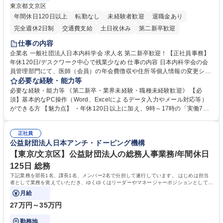
東京都文京区
年間休日120日以上
転勤なし
未経験者歓迎
退職金あり
完全週休2日制
交通費支給
土日祝休み
第二新卒歓迎
仕事の内容
企業名 一般社団法人日本内科学会 求人名 第二新卒歓迎！【正社員事務】
年休120日/デスクワーク中心で残業少なめ 仕事の内容 日本内科学会の会
員管理部門にて、医師（会員）の年会費徴収や住所等個人情報の変更シス
テム入力、電話・FAX対応をお任せします。将来的には、各種委員会の運
必要な経験・能力等
営事務局業務などにも幅広く携わっていただきます。 【会員管理・データ
必要な経験・能力等 《第二新卒・業界未経験・職種未経験歓迎》 【必
入力業務】 ・医師（会員）の住所変更、個人情報のシステム登録・更新
須】基本的なPC操作（Word、Excelによるデータ入力やメール対応等）
・年会費の徴収管理や入金データの照合確認 【問い合わせ対応】 ・会員
ができる方 【魅力点】 ・年休120日以上に加え、9時～17時の「実働7時
（医師）からの電話、FAX、ネット申請に伴う相談受付 ・複雑な案件のへ
間勤務」で残業も少なくワークライフバランスは抜群です。 【将来的な業
のエスカレーション・連携対応 募集職種 第二新卒歓迎！【正社員事務】
務（各種委員会運営）】 ・学会内における各種委員会のスケジュール調
年休120日/デスクワーク中心で残業少なめ
正社員
整、資料作成、当日の運営サポート 学歴・資格 学歴：大学院 大学 語学
公益財団法人日本アンチ・ドーピング機構
力： 資格：
【東京/文京区】公益財団法人の総務人事業務/年間休日
125日 総務
下記業務を部長1名、課長1名、メンバー2名で分担して遂行しています。 はじめは担当
者として業務を覚えていただき、ゆくゆくはリーダーやマネージャーポジションとして活
躍いただくことを期待しています。
月給
27万円～35万円
勤務地