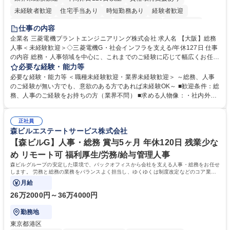
未経験者歓迎
住宅手当あり
時短勤務あり
経験者歓迎
退職金あり
在宅OK
賞与あり
完全週休2日制
交通費支給
仕事の内容
駅近5分以内
土日祝休み
服装自由
寮・社宅あり
食事補助あり
企業名 三菱電機プラントエンジニアリング株式会社 求人名 【大阪】総務
人事＜未経験歓迎＞◇三菱電機G・社会インフラを支える/年休127日 仕事
の内容 総務・人事領域を中心に、これまでのご経験に応じて幅広くお任せ
します。 ＜具体的には＞ ・総務/人事労務（給与・社保・勤怠管理など）
必要な経験・能力等
・採用・教育研修 ・福利厚生運用 など ※基本的には事務所勤務ですが、
必要な経験・能力等 ＜職種未経験歓迎・業界未経験歓迎＞ ～総務、人事
採用や教育等の業務内容により、関西圏以外への日帰り・宿泊を伴う国内
のご経験が無い方でも、意欲のある方であれば未経験OK～ ■歓迎条件：総
出張もございます。 ※担当業務を持ちつつ、お互いに助け合いながら、総
務、人事のご経験をお持ちの方（業界不問） ■求める人物像：・社内外の
務部という組織として協力しながら進める体制です。 募集職種 【大阪】
関係各部門との調整を率先して行い、業務を円滑に遂行できる協調性やコ
総務人事＜未経験歓迎＞◇三菱電機G・社会インフラを支える/年休127日
ミュニケーション能力を持っている方 ・人事総務領域に興味がありゼネラ
正社員
リスト志向をお持ちの方 学歴・資格 学歴：大学院 大学 語学力： 資格：
森ビルエステートサービス株式会社
【森ビルG】人事・総務 賞与5ヶ月 年休120日 残業少な
め リモート可 福利厚生/労務/給与管理人事
森ビルグループの安定した環境で、バックオフィスから会社を支える人事・総務をお任せ
します。 労務と総務の業務をバランスよく担当し、ゆくゆくは制度改定などのコア業務
にも挑戦できる、やりがいある環境です。
月給
26万2000円～36万4000円
勤務地
東京都港区