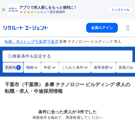
アプリで求人探しをもっと便利に！
インストール
レビュー高評価
無料
会員ログイン
/
/
/
転職・求人トップ
千葉県
千葉市
多摩 テクノロジー ビルディング 求人
検索条件を設定する
勤務地
職種
年収
こだわり条件
雇用形態
新着のみ
1
千葉市（千葉県） 多摩 テクノロジー ビルディング 求人の
転職・求人・中途採用情報
条件に合った求人が 0件でした
検索条件を緩めて、再度検索してください