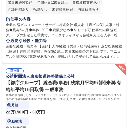
業界未経験歓迎
年間休日120日以上
資格取得支援あり
介護休暇あり
転勤なし
未経験者歓迎
時短勤務あり
経験者歓迎
退職金あり
在宅OK
賞与あり
育休あり
仕事の内容
完全週休2日制
交通費支給
長期歓迎
駅近5分以内
土日祝休み
企業名 森ビルエステートサービス株式会社 求人名 【森ビルG】人事・総
務◆賞与5ヶ月◆年休120日◆残業少なめ◆リモート可 仕事の内容 森ビル
グループの安定した環境で、バックオフィスから会社を支える人事・総務
をお任せします。 労務と総務の業務をバランスよく担当し、ゆくゆくは制
必要な経験・能力等
度改定などのコア業務にも挑戦できる、やりがいある環境です。 ■勤怠管
必要な経験・能力等 【必須】人事経験（労務・給与社保等）及び総務経験
理、給与計算、社会保険手続き、年末調整等の労務管理全般 ■入退社手続
【歓迎】経理実務経験、簿記3級以上 業界未経験の方も歓迎です。マニュ
き、社内規定の改定や人事制度改定などのコア業務 ■社内イベントの企画
アルと部内OJT体制があるため、即戦力として安心して始められます。
運営やその他総務業務全般 ※労務と総務を1：1の割合でお任せ。 入社後
【魅力・やりがい】森ビルGの安定基盤で労務から総務まで幅広く携われ
は部内のOJTを中心に、あなたの経験に合わせて不足している部分はいつ
ます。定型業務に留まらず、社内規定や人事制度の改定など会社のコア業
でも質問・相談できる環境が整っているため、安心して成長できます。 募
正社員
務に挑戦できるため、自身の成長と組織への貢献度をダイレクトに実感で
公益財団法人東京都道路整備保全公社
集職種 【森ビルG】人事・総務◆賞与5ヶ月◆年休120日◆残業少なめ◆
きます。 残業少なめ、週1日リモート可など、ワークライフバランスを保
リモート可
ち長期活躍できる環境です。 「これまでの幅広い経験を活かし、長期的な
【都庁グループ】総合職(事務) 残業月平均9時間未満/有
キャリアを築きたい」という前向きな意欲と挑戦を全力で応援します。 学
給年平均16日取得 一般事務
歴・資格 学歴：大学院 大学 高専 短大 専修学校 高校 語学力： 資格：日商
当社の総合職として、ジョブローテーションによる人事経理部門や収益事業等のフロント
簿記検定1級 日商簿記検定2級 日商簿記検定3級
部門の部署等幅広い部署での業務をお任せいたします。研修制度やキャリア支援が充実し
ております！ ※下記業務詳細
月給
22万1500円～30万円
勤務地