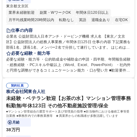
東京都文京区
業界未経験歓迎
副業・WワークOK
年間休日120日以上
月平均残業時間20時間以内
転勤なし
英語
退職金あり
在宅OK
賞与あり
育休あり
完全週休2日制
交通費支給
土日祝休み
仕事の内容
食事補助あり
企業名 公益財団法人日本アンチ・ドーピング機構 求人名 【東京／文京
区】公益財団法人の総務人事業務／年間休日125日 仕事の内容 下記業務を
部長1名、課長1名、メンバー2名で分担して遂行しています。 はじめは担
当者として業務を覚えていただき、ゆくゆくはリーダーやマネージャーポ
必要な経験・能力等
ジションとして活躍いただくことを期待しています。 【総務・人事グルー
必要な経験・能力等 ・公的助成金や補助金の申請・四半期、年間報告経験
プの業務内容】 ・人事制度関連 ・採用活動 ・教育研修の企画、実行 ・勤
・総務経験 ・PCスキル中級以上（Word、Excel、PowerPoint） ・社内外
怠管理 ・官公庁への各種提出 ・法定の会議運営（評議員会、理事会） ・
と円滑な調整ができるコミュニケーション能力 ・口が堅い方 ■歓迎要件
コンプライアンス ・内部規程やルールの管理、整備、文書管理 ・契約関
・採用業務経験 ・英語に抵抗がない方 ・営業経験 学歴・資格 学歴：大学
連 ・衛生管理 ・防災関連・公的助成金の管理・オフィス、ファシリティ
院 大学 高専 短大 専修学校 高校 語学力： 資格：
管理 ・福利厚生関連 ・職員からの問合せ、相談対応 ・その他日常の総務
契約社員
株式会社関東合人社
業務全般 募集職種 【東京／文京区】公益財団法人の総務人事業務／年間
休日125日
未経験・ベテラン歓迎【お茶の水】マンション管理事務
転勤無/年休123日 その他不動産施設管理/保全
■マンション管理組合の運営サポート及び管理員の指導 ■担当物件における修繕工事等受
注業務 ■事務所内での事務業務等 ★異業界からの転職者が多数活躍しています
月給
38万円