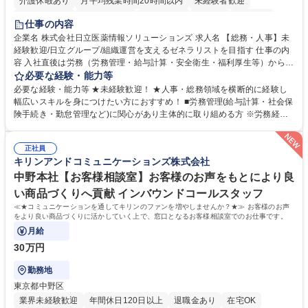
介護休暇あり
月平均残業時間20時間以内
未経験者歓迎
住宅手当あり
時短勤務あり
退職金あり
在宅OK
賞与あり
仕事の内容
育休あり
完全週休2日制
交通費支給
土日祝休み
寮・社宅あり
企業名 株式会社日立医薬情報ソリューションズ 求人名 【総務・人事】未
経験歓迎/日立グループ/組織運営を支えるゼネラリストを目指す 仕事の内
容 入社直後は労務（労務管理・給与計算・安全衛生・福利厚生等）からお
任せいたします。将来は総務・採用・教育業務へ守備範囲を広げ、組織運
必要な経験・能力等
営を支えるゼネラリストをめざせます。 ・初期業務：労働時間管理、給与
必要な経験・能力等 ★未経験歓迎！ ★人事・総務領域を横断的に経験し
計算、社会保険対応、福利厚生管理、安全衛生、健康経営推進等をお任せ
幅広いスキルを身につけたい方におすすめ！ ■労務管理(給与計算・社会保
します。ご経験に応じて、休職者管理など、幅広く経験を積んでいただき
険手続き・勤怠管理など)に関心があり主体的に取り組める方 ※労務経験
ます。 ・将来的な広がり：総務・採用・教育・税務対応・経営企画等。
者は早期にご活躍いただけます。 ■チームで仕事を推進できる方■将来は
★メンバーがマンツーマンで丁寧に教えるため、ご経験が浅くても安心！
マネジメント職として活躍したい 【尚可】■人事、労務、採用、教育業務
幅広く経験を積みたい意欲がある方に最適な環境です。 募集職種 【総
正社員
のご経験 ■労務管理（給与計算・社会保険手続き・勤怠管理など）の経験
キリンアンドコミュニケーションズ株式会社
務・人事】未経験歓迎/日立グループ/組織運営を支えるゼネラリストを目
■衛生管理者の資格をお持ちの方 学歴・資格 学歴：大学院 大学 高専 短大
指す
専修学校 高校 語学力： 資格：
中野本社【お客様相談室】お客様のお声をもとにより良
い商品づくりへ貢献 インバウンドコールスタッフ
≪★コミュニケーションを通してキリンのファンを増やしませんか？★≫ お客様のお声
をより良い商品づくりに活かしていく上で、窓口となるお客様相談室でのお仕事です。
月給
30万円
勤務地
東京都中野区
業界未経験歓迎
年間休日120日以上
退職金あり
在宅OK