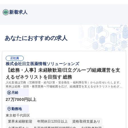
新着求人
あなたにおすすめの求人
正社員
株式会社日立医薬情報ソリューションズ
【総務・人事】未経験歓迎/日立グループ/組織運営を支
えるゼネラリストを目指す 総務
入社直後は労務（労務管理・給与計算・安全衛生・福利厚生等）からお任せいたします。
将来は総務・採用・教育業務へ守備範囲を広げ、組織運営を支えるゼネラリストをめざせ
ます。
月給
27万7000円以上
勤務地
東京都千代田区
業界未経験歓迎
年間休日120日以上
資格取得支援あり