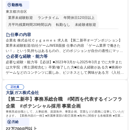
勤務地
東京都渋谷区
業界未経験歓迎
ランチタイム
年間休日120日以上
月平均残業時間20時間以内
転勤なし
未経験者歓迎
住宅手当あり
経験者歓迎
完全週休2日制
インセンティブあり
仕事の内容
交通費支給
土日祝休み
服装自由
昼食補助あり
第二新卒歓迎
企業名 株式会社Ｃｙｇａｍｅｓ 求人名 【第二新卒オープンポジション】
業界未経験歓迎/自社ゲーム/WEB面接 仕事の内容 「ゲーム業界で働きた
食事補助あり
い！」という気持ちはあるものの、どのポジションが自分の適性にマッチ
しているか悩んでいる方が対象となります！ 総合職（プランナー/データ
必要な経験・能力等
アナリストなど）、技術職（開発エンジニ ア/インフラエンジニアな
必要な経験・能力等 【必須】■2023年3月から2025年3月までに大学また
ど）、デザイン職（デザイナー/イラストレ ーターなど）等から、面接で
は大学院（博士課程含む）卒業/修了した方■社会人経験がある方 ■映画や
ご希望と適正にマッチしたポジションをご案内いたします。ゲームやエン
ゲームなどのコンテンツに親しみ、ビジネスとして興味がある方 《入社実
タメコンテンツが大好きで、「ゲーム業界の未来を自らの手で作りたい」
績 例》 ・メーカー → プロジェクトマネージャー ・ソーシャルゲーム →
「最高のコンテンツを作るためには、何でもやる」という情熱に溢れた方
ゲームプランナー ・通信 → ゲームエンジニア ・独立行政法人 → データ
のご応募をお待ちしております。 募集職種 【第二新卒オープンポジショ
正社員
サイエンティスト 学歴・資格 学歴：大学院 大学 語学力： 資格：
大阪ガス株式会社
ン】業界未経験歓迎/自社ゲーム/WEB面接
【第二新卒】事務系総合職 #関西を代表するインフラ
企業 #ポテンシャル採用 事業企画
事務系総合職として、人事総務、資源海外、事業企画、営業などの業務に従事していただ
きます。 【業務内容の一例】■所属事業部の勤労業務 ■海外に関係する各種業務 ■営業部
門の企画スタッフ、ルート営業
月給
22万7000円以上