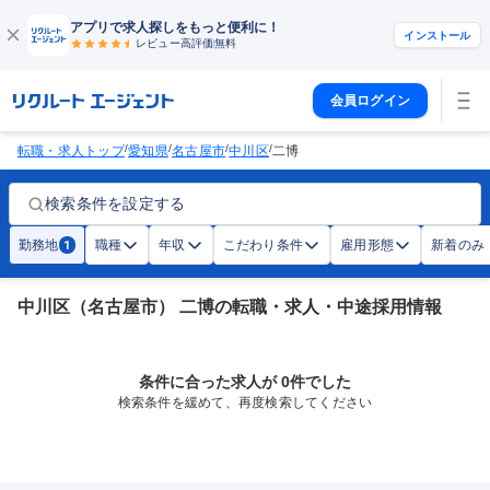
アプリで求人探しをもっと便利に！
インストール
レビュー高評価
無料
会員ログイン
/
/
/
/
転職・求人トップ
愛知県
名古屋市
中川区
二博
検索条件を設定する
勤務地
職種
年収
こだわり条件
雇用形態
新着のみ
1
中川区（名古屋市） 二博の転職・求人・中途採用情報
条件に合った求人が 0件でした
検索条件を緩めて、再度検索してください