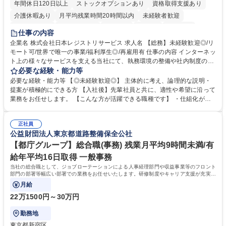
年間休日120日以上
ストックオプションあり
資格取得支援あり
介護休暇あり
月平均残業時間20時間以内
未経験者歓迎
住宅手当あり
時短勤務あり
研修あり
在宅OK
賞与あり
仕事の内容
完全週休2日制
交通費支給
駅近5分以内
土日祝休み
服装自由
企業名 株式会社日本レジストリサービス 求人名 【総務】未経験歓迎◎/リ
モート可/世界で唯一の事業/福利厚生◎/再雇用有 仕事の内容 インターネッ
ト上の様々なサービスを支える当社にて、執務環境の整備や社内制度の検
討、イベント運営などの幅広い業務を担当し、間接的に会社の生産性向上
必要な経験・能力等
や成長に貢献している部署です。 会社の全メンバーが安心して長く成果を
必要な経験・能力等 【◎未経験歓迎◎】 主体的に考え、論理的な説明・
発揮できる環境を整えるために、毎日のメンテナンスや維持管理に加え、
提案が積極的にできる方 【入社後】先輩社員と共に、適性や希望に沿って
新たな施策検討を積極的に行っていただき、会社全体を巻き込み課題解決
業務をお任せします。 【こんな方が活躍できる職種です】 ・仕組化が好
を推進。 ・オフィス運営：執務環境の整備・物品管理・社内規定整備/改
き/得意・協働の姿勢を持っている・優先順位付け、マルチタスクが得意・
善・イベント企画/運営・非常時の対応 など、本人の希望や適性によって
様々な立場で物事を考えられる・定型業務だけでなく突発的な出来事にも
幅広い業務の体得が可能で、多様なキャリアパスを描くことも可能です。
正社員
対処できる・新しいことに興味関心がある 【魅力】■自己啓発支援：資格
公益財団法人東京都道路整備保全公社
募集職種 【総務】未経験歓迎◎/リモート可/世界で唯一の事業/福利厚生◎/
取得や通信教育など費用の80%（年間25万円まで）を補助 ■住宅手当：家
再雇用有
賃の50%（月額7万円まで）を補助 学歴・資格 学歴：大学院 大学 語学
【都庁グループ】総合職(事務) 残業月平均9時間未満/有
力： 資格：
給年平均16日取得 一般事務
当社の総合職として、ジョブローテーションによる人事経理部門や収益事業等のフロント
部門の部署等幅広い部署での業務をお任せいたします。研修制度やキャリア支援が充実し
ております！ ※下記業務詳細
月給
22万1500円～30万円
勤務地
東京都新宿区