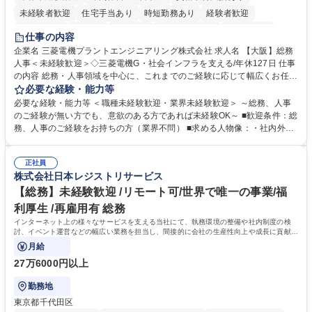
未経験者歓迎
住宅手当あり
時短勤務あり
経験者歓迎
退職金あり
在宅OK
賞与あり
完全週休2日制
交通費支給
仕事の内容
駅近5分以内
土日祝休み
服装自由
寮・社宅あり
食事補助あり
企業名 三菱電機プラントエンジニアリング株式会社 求人名 【大阪】総務
人事＜未経験歓迎＞◇三菱電機G・社会インフラを支える/年休127日 仕事
の内容 総務・人事領域を中心に、これまでのご経験に応じて幅広くお任せ
します。 ＜具体的には＞ ・総務/人事労務（給与・社保・勤怠管理など）
必要な経験・能力等
・採用・教育研修 ・福利厚生運用 など ※基本的には事務所勤務ですが、
必要な経験・能力等 ＜職種未経験歓迎・業界未経験歓迎＞ ～総務、人事
採用や教育等の業務内容により、関西圏以外への日帰り・宿泊を伴う国内
のご経験が無い方でも、意欲のある方であれば未経験OK～ ■歓迎条件：総
出張もございます。 ※担当業務を持ちつつ、お互いに助け合いながら、総
務、人事のご経験をお持ちの方（業界不問） ■求める人物像：・社内外の
務部という組織として協力しながら進める体制です。 募集職種 【大阪】
関係各部門との調整を率先して行い、業務を円滑に遂行できる協調性やコ
総務人事＜未経験歓迎＞◇三菱電機G・社会インフラを支える/年休127日
ミュニケーション能力を持っている方 ・人事総務領域に興味がありゼネラ
正社員
リスト志向をお持ちの方 学歴・資格 学歴：大学院 大学 語学力： 資格：
株式会社日本レジストリサービス
【総務】未経験歓迎 /リモート可/世界で唯一の事業/福
利厚生 /再雇用有 総務
インターネット上の様々なサービスを支える当社にて、執務環境の整備や社内制度の検
討、イベント運営などの幅広い業務を担当し、間接的に会社の生産性向上や成長に貢献し
ている部署です。
月給
27万6000円以上
勤務地
東京都千代田区