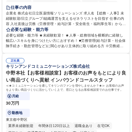
住宅手当あり
時短勤務あり
退職金あり
在宅OK
賞与あり
仕事の内容
育休あり
完全週休2日制
交通費支給
土日祝休み
寮・社宅あり
企業名 株式会社日立医薬情報ソリューションズ 求人名 【総務・人事】未
経験歓迎/日立グループ/組織運営を支えるゼネラリストを目指す 仕事の内
容 入社直後は労務（労務管理・給与計算・安全衛生・福利厚生等）からお
任せいたします。将来は総務・採用・教育業務へ守備範囲を広げ、組織運
必要な経験・能力等
営を支えるゼネラリストをめざせます。 ・初期業務：労働時間管理、給与
必要な経験・能力等 ★未経験歓迎！ ★人事・総務領域を横断的に経験し
計算、社会保険対応、福利厚生管理、安全衛生、健康経営推進等をお任せ
幅広いスキルを身につけたい方におすすめ！ ■労務管理(給与計算・社会保
します。ご経験に応じて、休職者管理など、幅広く経験を積んでいただき
険手続き・勤怠管理など)に関心があり主体的に取り組める方 ※労務経験
ます。 ・将来的な広がり：総務・採用・教育・税務対応・経営企画等。
者は早期にご活躍いただけます。 ■チームで仕事を推進できる方■将来は
★メンバーがマンツーマンで丁寧に教えるため、ご経験が浅くても安心！
マネジメント職として活躍したい 【尚可】■人事、労務、採用、教育業務
幅広く経験を積みたい意欲がある方に最適な環境です。 募集職種 【総
正社員
のご経験 ■労務管理（給与計算・社会保険手続き・勤怠管理など）の経験
キリンアンドコミュニケーションズ株式会社
務・人事】未経験歓迎/日立グループ/組織運営を支えるゼネラリストを目
■衛生管理者の資格をお持ちの方 学歴・資格 学歴：大学院 大学 高専 短大
指す
専修学校 高校 語学力： 資格：
中野本社【お客様相談室】お客様のお声をもとにより良
い商品づくりへ貢献 インバウンドコールスタッフ
≪★コミュニケーションを通してキリンのファンを増やしませんか？★≫ お客様のお声
をより良い商品づくりに活かしていく上で、窓口となるお客様相談室でのお仕事です。
月給
30万円
勤務地
東京都中野区
業界未経験歓迎
年間休日120日以上
退職金あり
在宅OK