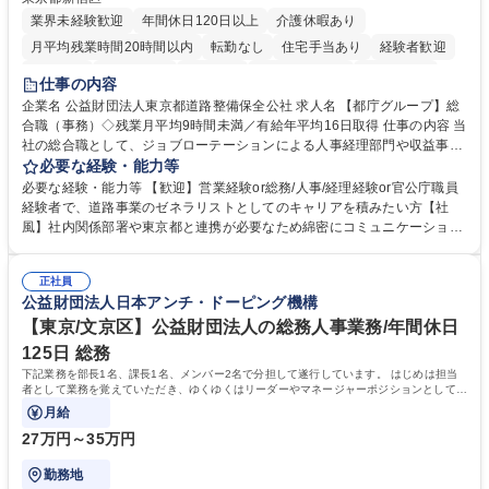
業界未経験歓迎
年間休日120日以上
介護休暇あり
月平均残業時間20時間以内
転勤なし
住宅手当あり
経験者歓迎
研修あり
退職金あり
賞与あり
完全週休2日制
交通費支給
仕事の内容
駅近5分以内
資格取得手当あり
食事補助あり
企業名 公益財団法人東京都道路整備保全公社 求人名 【都庁グループ】総
合職（事務）◇残業月平均9時間未満／有給年平均16日取得 仕事の内容 当
社の総合職として、ジョブローテーションによる人事経理部門や収益事業
等のフロント部門の部署等幅広い部署での業務をお任せいたします。研修
必要な経験・能力等
制度やキャリア支援が充実しております！ ※下記業務詳細 【業務詳細】■
必要な経験・能力等 【歓迎】営業経験or総務/人事/経理経験or官公庁職員
管理部門：広報、人事、経理など当公社の運営に係る管理業務 ■収益部
経験者で、道路事業のゼネラリストとしてのキャリアを積みたい方【社
門：駐車場の新規開拓、管理運営、新宿駅西口広場の「イベントコーナ
風】社内関係部署や東京都と連携が必要なため綿密にコミュニケーション
ー」などの管理運営 ■道路部門：整備の急がれる骨格幹線道路や木造住宅
を図っています。 【業務の魅力】■幅広く携われる：総合職（事務）で
密集地域の特定整備路線の用地取得、道路に関する普及啓発事業、都内の
は、駐車場の管理運営や道路用地の取得、公益財団法人の中枢を担う管理
道路施設や道路工事現場の見学ツアー事業 ※入社後は上記いずれかの部門
正社員
部門など多岐に渡る業務を経験できます。 ■様々なプロジェクト：駐車場
公益財団法人日本アンチ・ドーピング機構
へ配属。※業務内容変更の範囲：会社の定める業務 募集職種 【都庁グル
事業の他、新宿駅西口広場内に設置された照明を兼ねた広告「ブライトサ
ープ】総合職（事務）◇残業月平均9時間未満／有給年平均16日取得
イン」の管理運営を行うなど、事業収益を生み出す活動を積極的に行って
【東京/文京区】公益財団法人の総務人事業務/年間休日
います。 学歴・資格 学歴：大学院 大学 高専 短大 専修学校 高校 語学力：
125日 総務
資格：
下記業務を部長1名、課長1名、メンバー2名で分担して遂行しています。 はじめは担当
者として業務を覚えていただき、ゆくゆくはリーダーやマネージャーポジションとして活
躍いただくことを期待しています。
月給
27万円～35万円
勤務地