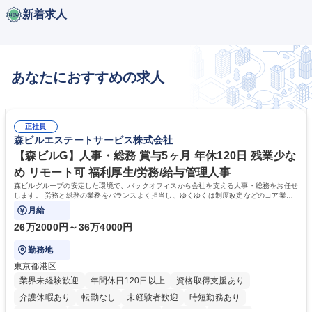
新着求人
あなたにおすすめの求人
正社員
森ビルエステートサービス株式会社
【森ビルG】人事・総務 賞与5ヶ月 年休120日 残業少な
め リモート可 福利厚生/労務/給与管理人事
森ビルグループの安定した環境で、バックオフィスから会社を支える人事・総務をお任せ
します。 労務と総務の業務をバランスよく担当し、ゆくゆくは制度改定などのコア業務
にも挑戦できる、やりがいある環境です。
月給
26万2000円～36万4000円
勤務地
東京都港区
業界未経験歓迎
年間休日120日以上
資格取得支援あり
介護休暇あり
転勤なし
未経験者歓迎
時短勤務あり