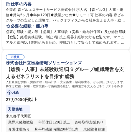
経験者歓迎
退職金あり
在宅OK
賞与あり
育休あり
仕事の内容
完全週休2日制
交通費支給
長期歓迎
駅近5分以内
土日祝休み
企業名 森ビルエステートサービス株式会社 求人名 【森ビルG】人事・総
務◆賞与5ヶ月◆年休120日◆残業少なめ◆リモート可 仕事の内容 森ビル
グループの安定した環境で、バックオフィスから会社を支える人事・総務
をお任せします。 労務と総務の業務をバランスよく担当し、ゆくゆくは制
必要な経験・能力等
度改定などのコア業務にも挑戦できる、やりがいある環境です。 ■勤怠管
必要な経験・能力等 【必須】人事経験（労務・給与社保等）及び総務経験
理、給与計算、社会保険手続き、年末調整等の労務管理全般 ■入退社手続
【歓迎】経理実務経験、簿記3級以上 業界未経験の方も歓迎です。マニュ
き、社内規定の改定や人事制度改定などのコア業務 ■社内イベントの企画
アルと部内OJT体制があるため、即戦力として安心して始められます。
運営やその他総務業務全般 ※労務と総務を1：1の割合でお任せ。 入社後
【魅力・やりがい】森ビルGの安定基盤で労務から総務まで幅広く携われ
は部内のOJTを中心に、あなたの経験に合わせて不足している部分はいつ
ます。定型業務に留まらず、社内規定や人事制度の改定など会社のコア業
でも質問・相談できる環境が整っているため、安心して成長できます。 募
正社員
務に挑戦できるため、自身の成長と組織への貢献度をダイレクトに実感で
株式会社日立医薬情報ソリューションズ
集職種 【森ビルG】人事・総務◆賞与5ヶ月◆年休120日◆残業少なめ◆
きます。 残業少なめ、週1日リモート可など、ワークライフバランスを保
リモート可
ち長期活躍できる環境です。 「これまでの幅広い経験を活かし、長期的な
【総務・人事】未経験歓迎/日立グループ/組織運営を支
キャリアを築きたい」という前向きな意欲と挑戦を全力で応援します。 学
えるゼネラリストを目指す 総務
歴・資格 学歴：大学院 大学 高専 短大 専修学校 高校 語学力： 資格：日商
入社直後は労務（労務管理・給与計算・安全衛生・福利厚生等）からお任せいたします。
簿記検定1級 日商簿記検定2級 日商簿記検定3級
将来は総務・採用・教育業務へ守備範囲を広げ、組織運営を支えるゼネラリストをめざせ
ます。
月給
27万7000円以上
勤務地
東京都千代田区
業界未経験歓迎
年間休日120日以上
資格取得支援あり
介護休暇あり
月平均残業時間20時間以内
未経験者歓迎