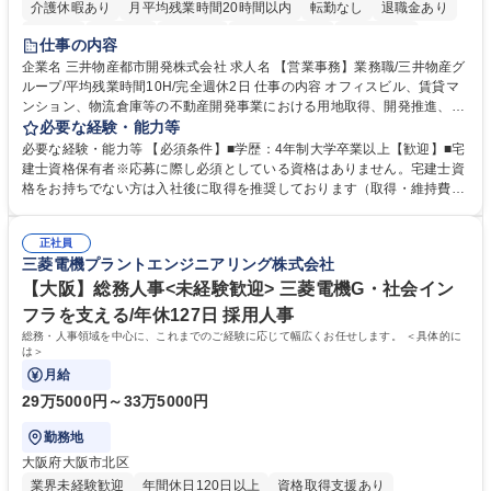
介護休暇あり
月平均残業時間20時間以内
転勤なし
退職金あり
在宅OK
賞与あり
育休あり
完全週休2日制
交通費支給
仕事の内容
駅近5分以内
土日祝休み
寮・社宅あり
企業名 三井物産都市開発株式会社 求人名 【営業事務】業務職/三井物産グ
ループ/平均残業時間10H/完全週休2日 仕事の内容 オフィスビル、賃貸マ
ンション、物流倉庫等の不動産開発事業における用地取得、開発推進、賃
貸運営、売却、仲介・活用提案等を行う営業部門において事務業務を担当
必要な経験・能力等
いただきます。 【詳細】・契約書管理、契約書製本、捺印対応、ファイリ
必要な経験・能力等 【必須条件】■学歴：4年制大学卒業以上【歓迎】■宅
ング、登記簿取得、調書取得・支払業務（各種費用支払、支払管理、請
建士資格保有者※応募に際し必須としている資格はありません。宅建士資
求・支払データ登録、取引先マスター申請対応）・予算作成及び予実管
格をお持ちでない方は入社後に取得を推奨しております（取得・維持費用
理・各種稟議書、報告書作成業務・各種台帳管理、交際費・会議費支払報
の一部補助あり） 【求める人物像】 ・向学心豊かで、主体的に行動でき
告書作成及び月次管理・部内総務庶務全般 など※※配属先によっては上記
る方。 ・社内外の多様な関係者と協調して業務を進められるコミュニケー
の他に担当頂く業務が発生する場合があります。 募集職種 【営業事務】
正社員
ション力がある方。 ・チャレンジを厭わず、粘り強く業務に取り組める
三菱電機プラントエンジニアリング株式会社
業務職/三井物産グループ/平均残業時間10H/完全週休2日
方。多様な関係者と謙虚に信頼関係を構築でき、期限を意識したスケジュ
ール管理が出来る方。※将来的に他部署（営業部門、コーポレート部門）
【大阪】総務人事<未経験歓迎> 三菱電機G・社会イン
へのジョブローテーションの可能性があります。 学歴・資格 学歴：大学
フラを支える/年休127日 採用人事
院 大学 語学力： 資格：宅地建物取引士
総務・人事領域を中心に、これまでのご経験に応じて幅広くお任せします。 ＜具体的に
は＞
月給
29万5000円～33万5000円
勤務地
大阪府大阪市北区
業界未経験歓迎
年間休日120日以上
資格取得支援あり