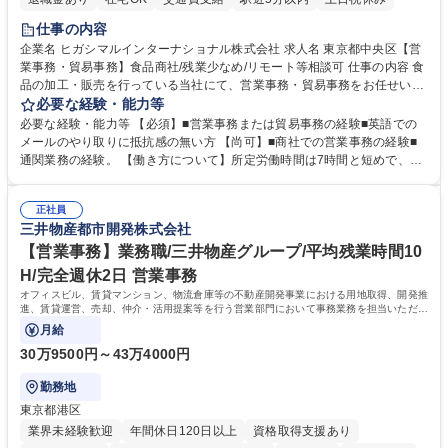
仕事の内容
企業名 ヒガシマルインターナショナル株式会社 求人名 東京都中央区【営
業事務・貿易事務】食品商社/残業少なめ/リモート等相談可 仕事の内容 食
品の加工・販売を行っている当社にて、営業事務・貿易事務をお任せいた
します。営業社員のサポートポジションとして、受発注から海外工場との
必要な経験・能力等
調整まで幅広く対応し、当社事業の根幹を支えていただきます。 ■受発注
必要な経験・能力等 【必須】■営業事務または貿易事務の経験■英語での
業務、請求書発行 ■海外工場とのスケジュール調整 ■在庫管理 ■輸入書類
メールのやり取りに抵抗感の無い方 【尚可】■商社での営業事務の経験■
の確認・作成 ■配送手配 ■通関業者を通して行う輸出入業全般 ■倉庫との
通関業務の経験。 【働き方について】所定労働時間は7時間と短めで、残
倉入れ調整等 ※ゼネラリストとしてのキャリアアップを目指すことが可能
業も月平均20時間以下です。時差出勤制度や週1日のリモート勤務も相談
です。単に商品を販売するだけでなく原料の仕入れから販売までをトータ
可能で、ワークライフバランスを保ち長期就業しやすい環境です。 【当社
ルプロデュースしているため、商品に関わる全ての業務をサポート頂きま
正社員
の強み】1991年の設立以来、外食産業を中心としたお客様の多様なニー
三井物産都市開発株式会社
す。 募集職種 東京都中央区【営業事務・貿易事務】食品商社/残業少なめ/
ズに沿った冷凍水産物等の生産・輸入・販売を一貫して手掛けています。
リモート等相談可
自社工場と海外拠点の強固な連携によるワンストップサービスが最大の強
【営業事務】業務職/三井物産グループ/平均残業時間10
みです。 学歴・資格 学歴：大学院 大学 語学力：英語 資格：
H/完全週休2日 営業事務
オフィスビル、賃貸マンション、物流倉庫等の不動産開発事業における用地取得、開発推
進、賃貸運営、売却、仲介・活用提案等を行う営業部門において事務業務を担当いただき
ます。
月給
30万9500円～43万4000円
勤務地
東京都港区
業界未経験歓迎
年間休日120日以上
資格取得支援あり