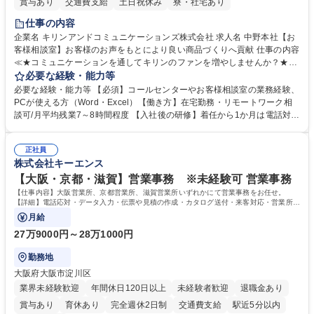
賞与あり
交通費支給
土日祝休み
寮・社宅あり
仕事の内容
企業名 キリンアンドコミュニケーションズ株式会社 求人名 中野本社【お
客様相談室】お客様のお声をもとにより良い商品づくりへ貢献 仕事の内容
≪★コミュニケーションを通してキリンのファンを増やしませんか？★≫
お客様のお声をより良い商品づくりに活かしていく上で、窓口となるお客
必要な経験・能力等
様相談室でのお仕事です。 日々お客様からいただくキリングループへのご
必要な経験・能力等 【必須】コールセンターやお客様相談室の業務経験、
意見を、企業活動に活かしています。お客様からの声に迅速かつ誠意をも
PCが使える方（Word・Excel）【働き方】在宅勤務・リモートワーク相
って対応、情報提供するとともにグループ内活動に反映しています。 【具
談可/月平均残業7～8時間程度 【入社後の研修】着任から1か月は電話対応
体的には】電話応対、メール、お手紙対応、ご指摘品調査報告書作成、有
のOJTを中心に実施し、電話対応に慣れた段階でメール・手紙のOJTを実
人チャットボット対応など。 【1日の対応件数】■電話：月間一人当たり
施する予定です。独り立ち以降もしっかりフォローする体制を整えていま
平均100件前後■メール・手紙：同上40件前後 募集職種 中野本社【お客様
正社員
すのでご安心ください。 【当社について】キリングループの広報機能を担
株式会社キーエンス
相談室】お客様のお声をもとにより良い商品づくりへ貢献
う会社として、お客様との出会いを大切にし、磨き上げたホスピタリティ
を込めてコミュニケーションをとりながら広報関連業務を行っておりま
【大阪・京都・滋賀】営業事務 ※未経験可 営業事務
す。 学歴・資格 学歴：大学院 大学 高専 短大 専修学校 高校 語学力： 資
【仕事内容】大阪営業所、京都営業所、滋賀営業所いずれかにて営業事務をお任せ。
格：
【詳細】電話応対・データ入力・伝票や見積の作成・カタログ送付・来客対応・営業所内
で発生する事務業務や業務改善をお任せ。
月給
27万9000円～28万1000円
勤務地
大阪府大阪市淀川区
業界未経験歓迎
年間休日120日以上
未経験者歓迎
退職金あり
賞与あり
育休あり
完全週休2日制
交通費支給
駅近5分以内