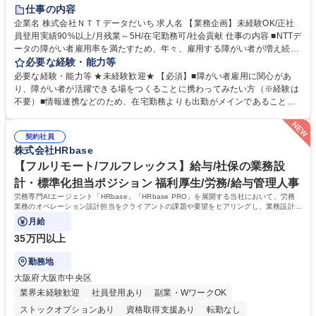
育休あり
完全週休2日制
交通費支給
駅近5分以内
土日祝休み
仕事の内容
企業名 株式会社ＮＴＴデータだいち 求人名 【業務企画】未経験OK/正社
員登用実績90%以上/月残業～5H/在宅勤務可/社会貢献 仕事の内容 ■NTTデ
ータの障がい者雇用率を満たすため、年々、雇用する障がい者が増え続け
ています。中でも、完全在宅勤務の障がい者の増加数が多いため、その業
必要な経験・能力等
務を増やすお仕事を担っていただきます。 【詳細】■既存業務の拡大およ
必要な経験・能力等 ★未経験歓迎★ 【必須】■障がい者雇用に関心があ
び運用のサポート(オペレーション業務:申請書の作成代行等) ■新規事業・
り、障がい者が活躍できる場をつくることに携わってみたい方（※経験は
サービスの企画立案および推進 障がい者の方にどんな仕事があると良いか
不要）■情報連携などのため、在宅勤務よりも出勤がメインであることに
考えてみてほしいと募集しているので、意見を吸い上げ実現に向けて企画
理解いただける方 【魅力・やりがい】自身の企画が障がい者の新たな雇用
します。 ■在宅勤務の障がい者社員とのコミュニケーションを通じた適性
や活躍の場を生む、唯一無二の社会貢献性を実感できます。 【正社員登
やスキルの把握 ■AI活用業務など、既存領域を超えた案件の開拓 ■NTTデ
契約社員
用】正社員登用を前提としておりますので、最短で1.5年～2年で正社員へ
株式会社HRbase
ータグループの会社へ提案活動 募集職種 【業務企画】未経験OK/正社員登
の雇用切り替えとなります。過去の正社員登用率は90％です。 将来的に
用実績90%以上/月残業～5H/在宅勤務可/社会貢献
は当社の中核となる管理職になって頂く事を期待しています。 正社員登用
【フルリモート/フルフレックス】給与/社保の業務設
に向け全力でサポートを行いますのでご安心ください。 学歴・資格 学
計・標準化担当ポジション 福利厚生/労務/給与管理人事
歴：大学院 大学 高専 短大 専修学校 高校 語学力： 資格：
労務専門AIエージェント「HRbase」「HRbase PRO」を展開する当社において、労務
業務のオペレーション設計担当をクライアントの課題や要望をヒアリングし、業務設計や
システム設定へと落とし込むポジションです。
月給
35万円以上
勤務地
大阪府大阪市中央区
業界未経験歓迎
社員登用あり
副業・WワークOK
ストックオプションあり
資格取得支援あり
転勤なし