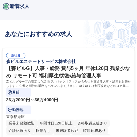
新着求人
あなたにおすすめの求人
正社員
森ビルエステートサービス株式会社
【森ビルG】人事・総務 賞与5ヶ月 年休120日 残業少な
め リモート可 福利厚生/労務/給与管理人事
森ビルグループの安定した環境で、バックオフィスから会社を支える人事・総務をお任せ
します。 労務と総務の業務をバランスよく担当し、ゆくゆくは制度改定などのコア業務
にも挑戦できる、やりがいある環境です。
月給
26万2000円～36万4000円
勤務地
東京都港区
業界未経験歓迎
年間休日120日以上
資格取得支援あり
介護休暇あり
転勤なし
未経験者歓迎
時短勤務あり