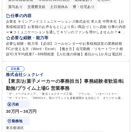
賞与あり
交通費支給
土日祝休み
寮・社宅あり
仕事の内容
企業名 キリンアンドコミュニケーションズ株式会社 求人名 中野本社【お
客様相談室】お客様のお声をもとにより良い商品づくりへ貢献 仕事の内容
≪★コミュニケーションを通してキリンのファンを増やしませんか？★≫
お客様のお声をより良い商品づくりに活かしていく上で、窓口となるお客
必要な経験・能力等
様相談室でのお仕事です。 日々お客様からいただくキリングループへのご
必要な経験・能力等 【必須】コールセンターやお客様相談室の業務経験、
意見を、企業活動に活かしています。お客様からの声に迅速かつ誠意をも
PCが使える方（Word・Excel）【働き方】在宅勤務・リモートワーク相
って対応、情報提供するとともにグループ内活動に反映しています。 【具
談可/月平均残業7～8時間程度 【入社後の研修】着任から1か月は電話対応
体的には】電話応対、メール、お手紙対応、ご指摘品調査報告書作成、有
のOJTを中心に実施し、電話対応に慣れた段階でメール・手紙のOJTを実
人チャットボット対応など。 【1日の対応件数】■電話：月間一人当たり
施する予定です。独り立ち以降もしっかりフォローする体制を整えていま
平均100件前後■メール・手紙：同上40件前後 募集職種 中野本社【お客様
正社員
すのでご安心ください。 【当社について】キリングループの広報機能を担
株式会社シュクレイ
相談室】お客様のお声をもとにより良い商品づくりへ貢献
う会社として、お客様との出会いを大切にし、磨き上げたホスピタリティ
を込めてコミュニケーションをとりながら広報関連業務を行っておりま
【東京/お菓子メーカーの事務担当】事務経験者歓迎/転
す。 学歴・資格 学歴：大学院 大学 高専 短大 専修学校 高校 語学力： 資
勤無/プライム上場G 営業事務
格：
「ザ・メープルマニア」「東京ミルクチーズ工場」「フランセ」「バターバトラー」
「ザ・テイラー」「DROOLY」等のブランドを多数展開する当社にて、オリジナル菓子
ブランド商品の事務業務をお任せいたします。
月給
30万円～36万円
勤務地
東京都港区