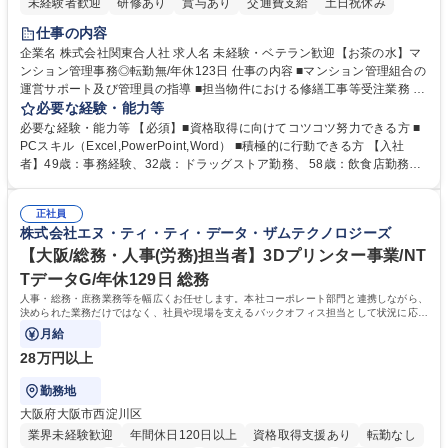
未経験者歓迎
研修あり
賞与あり
交通費支給
土日祝休み
仕事の内容
企業名 株式会社関東合人社 求人名 未経験・ベテラン歓迎【お茶の水】マ
ンション管理事務◎転勤無/年休123日 仕事の内容 ■マンション管理組合の
運営サポート及び管理員の指導 ■担当物件における修繕工事等受注業務 ■
事務所内での事務業務等 ★異業界からの転職者が多数活躍しています
必要な経験・能力等
【年収補足】532万円 ＋別途インセンティヴで平均約100万円/年（昨年度
必要な経験・能力等 【必須】■資格取得に向けてコツコツ努力できる方 ■
実績） ＋管理業務主任者資格手当50,000円/月 ★親会社である株式会社合
PCスキル（Excel,PowerPoint,Word） ■積極的に行動できる方 【入社
人社計画研究所社のグループ会社として、質の高いサービスと適性価格を
者】49歳：事務経験、32歳：ドラッグストア勤務、 58歳：飲食店勤務
武器に約20年受託戸数増加中です。https://www.gojin.co.jp/abt/abt_3.html
等：中途採用の9割が未経験者！ 【資格取得支援】■メンター制度■社内模
募集職種 未経験・ベテラン歓迎【お茶の水】マンション管理事務◎転勤
試や研修制度など充実！ ＊未資格者の8割以上が入社2年以内に資格を取
無/年休123日
正社員
得出来ております！ 【魅力】■フレックス制度、未経験からでも下限年収
株式会社エヌ・ティ・ティ・データ・ザムテクノロジーズ
を一律支給！ ■管理業務主任者資格取得後には50,000円/月の手当あり！
学歴・資格 学歴：大学院 大学 高専 短大 専修学校 高校 語学力： 資格：第
【大阪/総務・人事(労務)担当者】3Dプリンター事業/NT
一種運転免許普通自動車
TデータG/年休129日 総務
人事・総務・庶務業務等を幅広くお任せします。本社コーポレート部門と連携しながら、
決められた業務だけではなく、社員や現場を支えるバックオフィス担当として状況に応じ
て柔軟に対応いただくことを期待します。
月給
28万円以上
勤務地
大阪府大阪市西淀川区
業界未経験歓迎
年間休日120日以上
資格取得支援あり
転勤なし