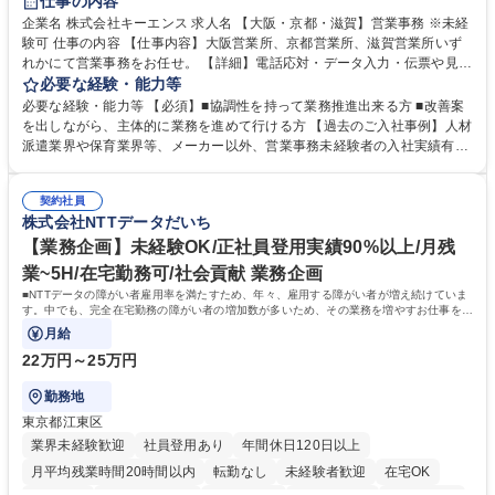
仕事の内容
企業名 株式会社キーエンス 求人名 【大阪・京都・滋賀】営業事務 ※未経
験可 仕事の内容 【仕事内容】大阪営業所、京都営業所、滋賀営業所いず
れかにて営業事務をお任せ。 【詳細】電話応対・データ入力・伝票や見積
の作成・カタログ送付・来客対応・営業所内で発生する事務業務や業務改
必要な経験・能力等
善をお任せ。 【教育制度】ご入社後、育成担当とペアになりながらOJTに
必要な経験・能力等 【必須】■協調性を持って業務推進出来る方 ■改善案
て業務を覚えていただくことが可能です。業務システムがきちんと構築さ
を出しながら、主体的に業務を進めて行ける方 【過去のご入社事例】人材
れているため、スムーズに仕事に慣れることができる環境です。また、
派遣業界や保育業界等、メーカー以外、営業事務未経験者の入社実績有
「チームで成果を出す文化」があり、良いやり方を積極的に共有しながら
【当社の事務職について】単なる事務ではなく主体性を発揮したサポート
常に改善を目指す風土のため、安心して業務に取り組んでいただけます。
により、キーエンスの付加価値向上に貢献します。ベースの定型業務に加
募集職種 【大阪・京都・滋賀】営業事務 ※未経験可
契約社員
えて、お客様や社員の状況に合わせ、能動的なサポート、改善の動きも期
株式会社NTTデータだいち
待され。組織を支えるスペシャリストとして、チームに貢献し、結果的に
社員から頼られる存在になることができます。平均19:30の退勤以降の業
【業務企画】未経験OK/正社員登用実績90%以上/月残
務の持ち帰りも禁止されており、メリハリのある働き方となります。 学
業~5H/在宅勤務可/社会貢献 業務企画
歴・資格 学歴：大学院 大学 高専 短大 語学力： 資格：
■NTTデータの障がい者雇用率を満たすため、年々、雇用する障がい者が増え続けていま
す。中でも、完全在宅勤務の障がい者の増加数が多いため、その業務を増やすお仕事を担
っていただきます。
月給
22万円～25万円
勤務地
東京都江東区
業界未経験歓迎
社員登用あり
年間休日120日以上
月平均残業時間20時間以内
転勤なし
未経験者歓迎
在宅OK