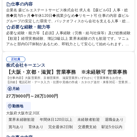
経験者歓迎
退職金あり
在宅OK
賞与あり
育休あり
仕事の内容
完全週休2日制
交通費支給
長期歓迎
駅近5分以内
土日祝休み
企業名 森ビルエステートサービス株式会社 求人名 【森ビルG】人事・総
務◆賞与5ヶ月◆年休120日◆残業少なめ◆リモート可 仕事の内容 森ビル
グループの安定した環境で、バックオフィスから会社を支える人事・総務
をお任せします。 労務と総務の業務をバランスよく担当し、ゆくゆくは制
必要な経験・能力等
度改定などのコア業務にも挑戦できる、やりがいある環境です。 ■勤怠管
必要な経験・能力等 【必須】人事経験（労務・給与社保等）及び総務経験
理、給与計算、社会保険手続き、年末調整等の労務管理全般 ■入退社手続
【歓迎】経理実務経験、簿記3級以上 業界未経験の方も歓迎です。マニュ
き、社内規定の改定や人事制度改定などのコア業務 ■社内イベントの企画
アルと部内OJT体制があるため、即戦力として安心して始められます。
運営やその他総務業務全般 ※労務と総務を1：1の割合でお任せ。 入社後
【魅力・やりがい】森ビルGの安定基盤で労務から総務まで幅広く携われ
は部内のOJTを中心に、あなたの経験に合わせて不足している部分はいつ
ます。定型業務に留まらず、社内規定や人事制度の改定など会社のコア業
でも質問・相談できる環境が整っているため、安心して成長できます。 募
正社員
務に挑戦できるため、自身の成長と組織への貢献度をダイレクトに実感で
株式会社キーエンス
集職種 【森ビルG】人事・総務◆賞与5ヶ月◆年休120日◆残業少なめ◆
きます。 残業少なめ、週1日リモート可など、ワークライフバランスを保
リモート可
ち長期活躍できる環境です。 「これまでの幅広い経験を活かし、長期的な
【大阪・京都・滋賀】営業事務 ※未経験可 営業事務
キャリアを築きたい」という前向きな意欲と挑戦を全力で応援します。 学
【仕事内容】大阪営業所、京都営業所、滋賀営業所いずれかにて営業事務をお任せ。
歴・資格 学歴：大学院 大学 高専 短大 専修学校 高校 語学力： 資格：日商
【詳細】電話応対・データ入力・伝票や見積の作成・カタログ送付・来客対応・営業所内
で発生する事務業務や業務改善をお任せ。
簿記検定1級 日商簿記検定2級 日商簿記検定3級
月給
27万9000円～28万1000円
勤務地
大阪府大阪市淀川区
業界未経験歓迎
年間休日120日以上
未経験者歓迎
退職金あり
賞与あり
育休あり
完全週休2日制
交通費支給
駅近5分以内
土日祝休み