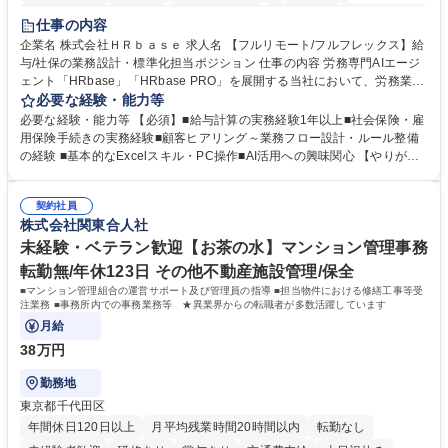
時短勤務あり
在宅OK
完全週休2日制
交通費支給
駅近5分以内
仕事の内容
服装自由
企業名 株式会社ＨＲｂａｓｅ 求人名 【フルリモート/フルフレックス】給
与/社保の業務設計・標準化担当ポジション 仕事の内容 労務専門AIエージ
ェント「HRbase」「HRbase PRO」を展開する当社において、労務業務
のオペレーション設計担当をクライアントの課題や要望をヒアリングし、
必要な経験・能力等
業務設計やシステム設定へと落とし込むポジションです。 【具体的に
必要な経験・能力等 【必須】■給与計算の実務経験1年以上■社会保険・雇
は】・業務オペレーション設計（要件定義/顧客ヒアリング/業務オペレー
用保険手続きの実務経験■顧客ヒアリング～業務フロー設計・ルール整備
ションの洗い出し、ルール整備、システム設定) ・業務マニュアル作成、
の経験 ■基本的なExcelスキル・PC操作■AI活用への興味関心 【やりが
改善 ・給与、賞与計算、及び明細発行 ・社会保険手続（入退社時、年間
い】必要に応じてコンサルティングも行いながら、給与計算や社会保険手
業務など） ・顧客企業のメイン担当者としての窓口対応業務 ・その他
続に関わるフローの設計、マニュアルの作成まで幅広く担当します。単な
（年調等の年次業務など） 募集職種 【フルリモート/フルフレックス】給
契約社員
る設計にとどまらず、ご自身が現場のエキスパートとしてオペレーション
株式会社関東合人社
与/社保の業務設計・標準化担当ポジション
を実行する機会もあり、実務と改善の両面でスキルを発揮できる環境で
す。 学歴・資格 学歴：大学院 大学 高専 短大 専修学校 高校 語学力： 資
未経験・ベテラン歓迎【お茶の水】マンション管理事務
格：
転勤無/年休123日 その他不動産施設管理/保全
■マンション管理組合の運営サポート及び管理員の指導 ■担当物件における修繕工事等受
注業務 ■事務所内での事務業務等 ★異業界からの転職者が多数活躍しています
月給
38万円
勤務地
東京都千代田区
年間休日120日以上
月平均残業時間20時間以内
転勤なし