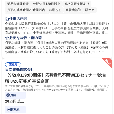
業界未経験歓迎
年間休日120日以上
資格取得支援あり
月平均残業時間20時間以内
転勤なし
経験者歓迎
駅ナカ
退職金あり
完全週休2日制
交通費支給
駅近5分以内
仕事の内容
土日祝休み
服装自由
昼食補助あり
食事補助あり
企業名 北大阪急行電鉄株式会社 求人名 【豊中市/総務人事】経験者歓迎！/
阪急阪神HDグループ/年休124日 仕事の内容 当社にて採用関係業務、人材
育成業務を中心に、中期経営計画・予算等の管理、設備投資計画等の策
定、さらに社内の重要会議の運営等、経営の根幹となる幅広い総務人事業
必要な経験・能力等
務全般を担当していただきます。 【主な業務内容】 ■採用関係業務および
必要な経験・能力等 【必須】■総務人事の実務経験がある方 【歓迎】■採
人材育成(社員研修)業務の推進 ■中期経営計画および予算等の管理 ■設備
用業務、人材育成に携わったことのある方 【求める人物像】 ■探求心を持
投資計画等の策定 ■社内の重要会議の運営 ■その他総務人事業務全般 【入
ち前向きに業務に取り組める方 ■臆せずに部門・会社を超えたコミュニケ
社後】入社後は採用や育成をメインに担当し将来的には経営根幹に関わる
ーションの取れる方 ■自分で考えて行動のできる方 ■第二の創業期を迎え
総務人事業務全般へ幅広く従事していただきます。 募集職種 【豊中市/総
る当社で組織の次代を担うネクスト人材として長期的に成長したい方 ■周
務人事】経験者歓迎！/阪急阪神HDグループ/年休124日
正社員
囲のメンバーと協調しつつ主体性を持って能動的に業務を推進できる方 学
日立建機株式会社
歴・資格 学歴：大学院 大学 高専 短大 専修学校 高校 語学力： 資格：
【9/2(水)19:00開催】応募意思不問WEBセミナー/総合
職 8/26応募〆 事業企画
主に茨城県に馴染みがない方、仕事内容には興味があるけど茨城県への引っ越しに不安が
ある方向けに、地域情報を中心としたWEBセミナーを実施します。地域情報、福利厚生
情報等をお伝えします。
月給
26万円以上
勤務地