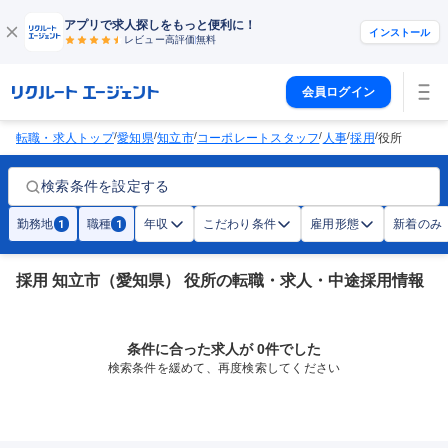
アプリで求人探しをもっと便利に！
インストール
レビュー高評価
無料
会員ログイン
/
/
/
/
/
/
転職・求人トップ
愛知県
知立市
コーポレートスタッフ
人事
採用
役所
検索条件を設定する
勤務地
職種
年収
こだわり条件
雇用形態
新着のみ
1
1
採用 知立市（愛知県） 役所の転職・求人・中途採用情報
条件に合った求人が 0件でした
検索条件を緩めて、再度検索してください