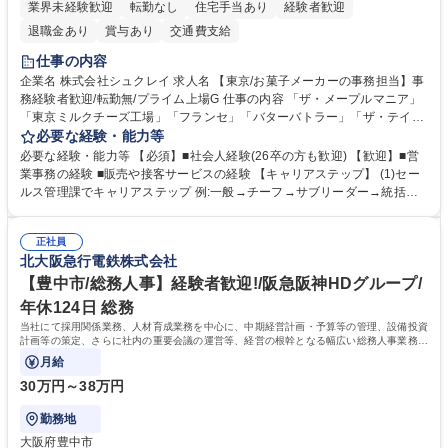
業界未経験歓迎
転勤なし
住宅手当あり
経験者歓迎
退職金あり
賞与あり
交通費支給
仕事の内容
企業名 株式会社シュクレイ 求人名 【東京/お菓子メーカーの事務担当】事
務経験者歓迎/転勤無/プライム上場G 仕事の内容 「ザ・メープルマニア」
「東京ミルクチーズ工場」「フランセ」「バターバトラー」「ザ・テイラ
ー」「DROOLY」等のブランドを多数展開する当社にて、オリジナル菓子
必要な経験・能力等
ブランド商品の事務業務をお任せいたします。 【具体的な業務内容】 ■店
必要な経験・能力等 【必須】■社会人経験(26卒の方も歓迎) 【歓迎】■営
舗からの発注受付/PC入力業務 ■受電対応(社内/社外) ■商品のマスター登
業事務の経験 ■販売や接客サービスの経験 【キャリアステップ】 (1)セー
録 ■日々の売上抽出・報告 ■提携企業への書類送付業務 ■契約書管理業務
ルス管理課でキャリアステップ 例:一般→チーフ→サブリーダー→統括リ
■ホームページへの問い合わせ対応 など 募集職種 【東京/お菓子メーカー
ーダー→マネージャー (2)他ポジションへのキャリアも可能 ※過去、未経
の事務担当】事務経験者歓迎/転勤無/プライム上場G
験で経営管理部内で経理へ異動した方もいらっしゃいます。年3回の面談
正社員
や個別面談を通してご自身のキャリアと向き合っていただき、会社として
北大阪急行電鉄株式会社
もバックアップしていきます。 学歴・資格 学歴：大学院 大学 高専 短大
専修学校 高校 語学力： 資格：
【豊中市/総務人事】経験者歓迎!/阪急阪神HDグループ/
年休124日 総務
当社にて採用関係業務、人材育成業務を中心に、中期経営計画・予算等の管理、設備投資
計画等の策定、さらに社内の重要会議の運営等、経営の根幹となる幅広い総務人事業務全
般を担当していただきます。
月給
30万円～38万円
勤務地
大阪府豊中市