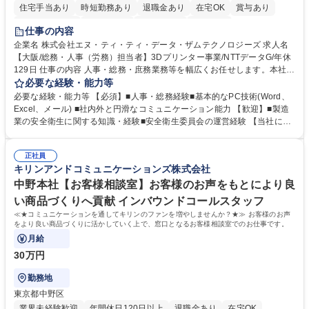
住宅手当あり
時短勤務あり
退職金あり
在宅OK
賞与あり
完全週休2日制
交通費支給
土日祝休み
服装自由
仕事の内容
企業名 株式会社エヌ・ティ・ティ・データ・ザムテクノロジーズ 求人名
【大阪/総務・人事（労務）担当者】3Dプリンター事業/NTTデータG/年休
129日 仕事の内容 人事・総務・庶務業務等を幅広くお任せします。本社コ
ーポレート部門と連携しながら、決められた業務だけではなく、社員や現
必要な経験・能力等
場を支えるバックオフィス担当として状況に応じて柔軟に対応いただくこ
必要な経験・能力等 【必須】■人事・総務経験■基本的なPC技術(Word、
とを期待します。 【詳細】■入退社手続き、社員情報管理■入社時オリエ
Excel、メール) ■社内外と円滑なコミュニケーション能力 【歓迎】■製造
ンテーションの実施■勤怠・各種申請内容の確認■採用業務のサポート■来
業の安全衛生に関する知識・経験■安全衛生委員会の運営経験 【当社につ
客・電話対応 ■郵便物の受領・発送・管理■オフィス設備・備品管理■建
いて】 ◎設立したばかりの会社であり、一緒に企業を立ち上げ・拡大しよ
物・設備修繕の手配及び業者対応■押印・契約書管理等の庶務業務■安全衛
うという意欲のある方を求めています。 ◎経営に近い立場で幅広くキャリ
生に関する業務等■健康診断、産業医面談、休職・復職手続き等の労務サ
正社員
アが磨けます。 ◎NTTデータグループであり福利厚生は充実しているとと
キリンアンドコミュニケーションズ株式会社
ポート■社内ルールの運用・各種社内案内■その他、拠点運営に関わる管理
もに、働き方改革も推進しています。 学歴・資格 学歴：大学院 大学 高専
部門業務 募集職種 【大阪/総務・人事（労務）担当者】3Dプリンター事
短大 専修学校 語学力： 資格：
中野本社【お客様相談室】お客様のお声をもとにより良
業/NTTデータG/年休129日
い商品づくりへ貢献 インバウンドコールスタッフ
≪★コミュニケーションを通してキリンのファンを増やしませんか？★≫ お客様のお声
をより良い商品づくりに活かしていく上で、窓口となるお客様相談室でのお仕事です。
月給
30万円
勤務地
東京都中野区
業界未経験歓迎
年間休日120日以上
退職金あり
在宅OK